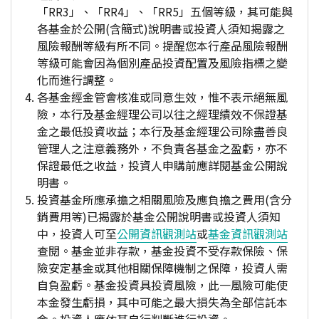
「RR3」、「RR4」、「RR5」五個等級，其可能與
各基金於公開(含簡式)說明書或投資人須知揭露之
風險報酬等級有所不同。提醒您本行產品風險報酬
等級可能會因為個別產品投資配置及風險指標之變
化而進行調整。
各基金經金管會核准或同意生效，惟不表示絕無風
險，本行及基金經理公司以往之經理績效不保證基
金之最低投資收益；本行及基金經理公司除盡善良
管理人之注意義務外，不負責各基金之盈虧，亦不
保證最低之收益，投資人申購前應詳閱基金公開說
明書。
投資基金所應承擔之相關風險及應負擔之費用(含分
銷費用等)已揭露於基金公開說明書或投資人須知
中，投資人可至
公開資訊觀測站
或
基金資訊觀測站
查閱。基金並非存款，基金投資不受存款保險、保
險安定基金或其他相關保障機制之保障，投資人需
自負盈虧。基金投資具投資風險，此一風險可能使
本金發生虧損，其中可能之最大損失為全部信託本