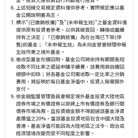
金。投資人應依其自行判斷進行投資。
上述短線交易規定資料僅供參考，實際規定應以基
金公開說明書為主。
標示"(已撤銷核備)"及"(未申報生效)"之基金資料僅
提供原有投資者參考，以供其做買回、轉換或繼續
持有之決定；「已撤銷核備」為在台灣已下架(停
售)的基金；「未申報生效」為未向金管會辦理申報
生效作業之境外基金。
後收型基金在贖回時，基金公司將依持有期間長短
收取不同比率之遞延申購手續費，該費用將自贖回
總額中扣除；另各基金公司需收取一定比率之分銷
費用，將反映於每日基金淨值中，投資人無需額外
支付。
依金融監督管理委員會規定境外基金投資大陸地區
證券市場之有價證券以掛牌上市有價證券及銀行間
債券市場為限，且投資總金額不得超過該基金淨資
產價值之20%，當該基金投資地區包含中國大陸及
香港，基金淨值可能因為大陸地區之法令、政治或
經濟環境改變而受不同程度之影響。