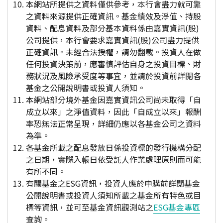
本網站所提供之資料僅供參考，本行會盡力就可靠
之資料來源提供正確資訊。基金績效及淨值、持股
資料、配息資料及部分基本資料係由嘉實資訊(股)
公司提供，本行會要求嘉實資訊(股)公司盡力提供
正確資訊。未經合法授權，請勿翻載。投資人在做
任何投資決策前，應審慎評估自身之投資目標、財
務狀況及風險承受度等事宜，並請於投資前詳閱各
基金之公開說明書或投資人須知。
本網站部分境外基金因嘉實資訊公司尚未取得「自
成立以來」之淨值資料，因此「自成立以來」報酬
率恐無法正常呈現，詳細仍應以各基金公司之資料
為準。
各基金所載之配息發放日係投資標的發行機構分配
之日期，實際入帳日依受託人作業處理原則而可能
有所不同。
有關基金之ESG資訊，投資人應於申購前詳閱基金
公開說明書或投資人須知所載之基金所有特色或目
標等資訊，並可至基金資訊觀測站之
ESG基金專區
查詢。