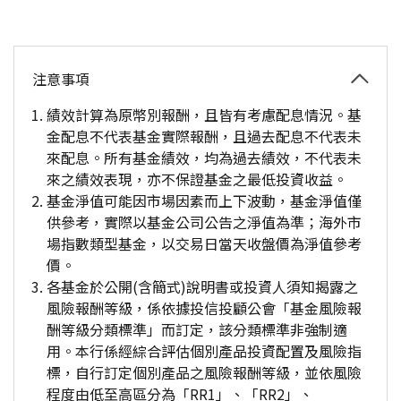
注意事項
績效計算為原幣別報酬，且皆有考慮配息情況。基
金配息不代表基金實際報酬，且過去配息不代表未
來配息。所有基金績效，均為過去績效，不代表未
來之績效表現，亦不保證基金之最低投資收益。
基金淨值可能因市場因素而上下波動，基金淨值僅
供參考，實際以基金公司公告之淨值為準；海外市
場指數類型基金，以交易日當天收盤價為淨值參考
價。
各基金於公開(含簡式)說明書或投資人須知揭露之
風險報酬等級，係依據投信投顧公會「基金風險報
酬等級分類標準」而訂定，該分類標準非強制適
用。本行係經綜合評估個別產品投資配置及風險指
標，自行訂定個別產品之風險報酬等級，並依風險
程度由低至高區分為「RR1」、「RR2」、