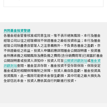
共同基金投資警語
各基金經金管會核准或同意生效，惟不表示絕無風險，本行及基金
經理公司以往之經理績效不保證基金之最低投資收益；本行及基金
經理公司除盡善良管理人之注意義務外，不負責各基金之盈虧，亦
不保證最低之收益，投資人申購前應詳閱基金公開說明書。投資基
金所應承擔之相關風險及應負擔之費用(含分銷費用等)已揭露於基金
公開說明書或投資人須知中，投資人可至
公開資訊觀測站
或
基金資
訊觀測站
查閱。基金並非存款，基金投資不受存款保險、保險安定
基金或其他相關保障機制之保障，投資人需自負盈虧。基金投資具
投資風險，此一風險可能使本金發生虧損，其中可能之最大損失為
全部信託本金。投資人應依其自行判斷進行投資。