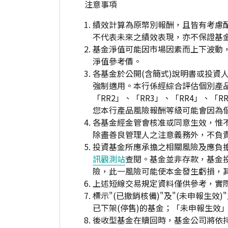
注意事項
績效計算為原幣別報酬，且皆有考慮
不代表未來之績效表現，亦不保證基
基金淨值可能因市場因素而上下波動
淨值參考價。
各基金於公開(含簡式)說明書或投
強制適用。本行係經綜合評估個別產
「RR2」、「RR3」、「RR4」、
您本行產品風險報酬等級可能會因為
各基金經金管會核准或同意生效，惟
除盡善良管理人之注意義務外，不負
投資基金所應承擔之相關風險及應負擔
訊觀測站
查閱。基金並非存款，基金
險，此一風險可能使本金發生虧損，
上述短線交易規定資料僅供參考，實
標示"(已撤銷核備)"及"(未申報
已下架(停售)的基金；「未申報生效
後收型基金在贖回時，基金公司將依