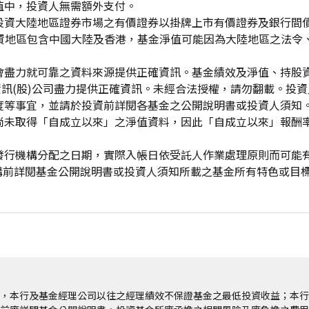
值中，投資人無需額外支付。
投資大陸地區證券市場之有價證券以掛牌上市有價證券及銀行間
投資地區包含中國大陸及香港，基金淨值可能因為大陸地區之法令
會盡力就可靠之資料來源提供正確資訊。基金績效及淨值、持股
資訊(股)公司盡力提供正確資訊。未經合法授權，請勿翻載。投
度等事宜，並請於投資前詳閱各基金之公開說明書或投資人須知
尚未取得「自成立以來」之淨值資料，因此「自成立以來」報酬
發行機構分配之日期，實際入帳日依受託人作業處理原則而可能
申購前詳閱基金公開說明書或投資人須知所載之基金所有特色或目
，本行及基金經理公司以往之經理績效不保證基金之最低投資收益；本行