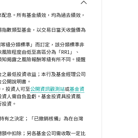
來配息。所有基金績效，均為過去績效，
場指數類型基金，以交易日當天收盤價為
酬等級分類標準」而訂定，該分類標準非
風險程度由低至高區分為「RR1」、
資人須知揭露之風險報酬等級有所不同。提醒
金之最低投資收益；本行及基金經理公司
金公開說明書。
中，投資人可至
公開資訊觀測站
或
基金資
投資人需自負盈虧。基金投資具投資風
行投資。
繼續持有之決定；「已撤銷核備」為在台灣
總額中扣除；另各基金公司需收取一定比