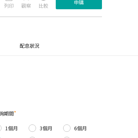
申購
列印
觀察
比較
配息狀況
*
詢期間
1個月
3個月
6個月