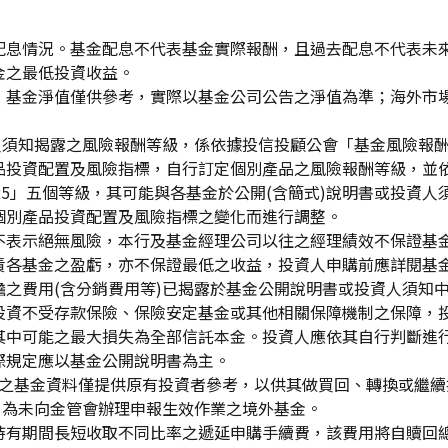
配息情況。基金配息不代表基金實際報酬，且過去配息不代表未
金之最低投資收益。
，基金淨值僅供參考，實際以基金公司公告之淨值為準；海外市
資人須知揭露之風險報酬等級，係依據投信投顧公會「基金風險報
品投資配置及風險指標，自行訂定個別產品之風險報酬等級，並依
「RR5」五個等級，其可能與各基金於公開(含簡式)說明書或投
個別產品投資配置及風險指標之變化而進行調整。
不表示絕無風險，本行及基金經理公司以往之經理績效不保證基
責各基金之盈虧，亦不保證最低之收益，投資人申購前應詳閱基
之費用(含分銷費用等)已揭露於基金公開說明書或投資人須知
投資不受存款保險、保險安定基金或其他相關保障機制之保障，
其中可能之最大損失為全部信託本金。投資人應依其自行判斷進
際規定應以基金公開說明書為主。
生效)"之基金資料僅提供原有投資者參考，以供其做買回、轉換或
」為未向金管會辦理申報生效作業之境外基金。
持有期間長短收取不同比率之遞延申購手續費，該費用將自贖回