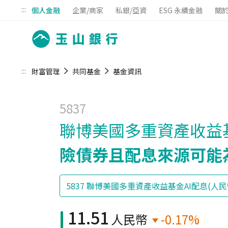
:::
個人金融
企業/商家
私銀/亞資
ESG 永續金融
關
:::
財富管理
共同基金
基金資訊
5837
聯博美國多重資產收益基
險債券且配息來源可能
11.51
人民幣
-0.17%