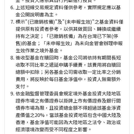
金。投資人應依其自行判斷進行投資。
上述短線交易規定資料僅供參考，實際規定應以基
金公開說明書為主。
標示"(已撤銷核備)"及"(未申報生效)"之基金資料僅
提供原有投資者參考，以供其做買回、轉換或繼續
持有之決定；「已撤銷核備」為在台灣已下架(停
售)的基金；「未申報生效」為未向金管會辦理申報
生效作業之境外基金。
後收型基金在贖回時，基金公司將依持有期間長短
收取不同比率之遞延申購手續費，該費用將自贖回
總額中扣除；另各基金公司需收取一定比率之分銷
費用，將反映於每日基金淨值中，投資人無需額外
支付。
依金融監督管理委員會規定境外基金投資大陸地區
證券市場之有價證券以掛牌上市有價證券及銀行間
債券市場為限，且投資總金額不得超過該基金淨資
產價值之20%，當該基金投資地區包含中國大陸及
香港，基金淨值可能因為大陸地區之法令、政治或
經濟環境改變而受不同程度之影響。