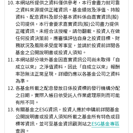
本網站所提供之資料僅供參考，本行會盡力就可靠
之資料來源提供正確資訊。基金績效及淨值、持股
資料、配息資料及部分基本資料係由嘉實資訊(股)
公司提供，本行會要求嘉實資訊(股)公司盡力提供
正確資訊。未經合法授權，請勿翻載。投資人在做
任何投資決策前，應審慎評估自身之投資目標、財
務狀況及風險承受度等事宜，並請於投資前詳閱各
基金之公開說明書或投資人須知。
本網站部分境外基金因嘉實資訊公司尚未取得「自
成立以來」之淨值資料，因此「自成立以來」報酬
率恐無法正常呈現，詳細仍應以各基金公司之資料
為準。
各基金所載之配息發放日係投資標的發行機構分配
之日期，實際入帳日依受託人作業處理原則而可能
有所不同。
有關基金之ESG資訊，投資人應於申購前詳閱基金
公開說明書或投資人須知所載之基金所有特色或目
標等資訊，並可至基金資訊觀測站之
ESG基金專區
查詢。