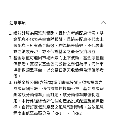
注意事項
績效計算為原幣別報酬，且皆有考慮配息情況。基
金配息不代表基金實際報酬，且過去配息不代表未
來配息。所有基金績效，均為過去績效，不代表未
來之績效表現，亦不保證基金之最低投資收益。
基金淨值可能因市場因素而上下波動，基金淨值僅
供參考，實際以基金公司公告之淨值為準；海外市
場指數類型基金，以交易日當天收盤價為淨值參考
價。
各基金於公開(含簡式)說明書或投資人須知揭露之
風險報酬等級，係依據投信投顧公會「基金風險報
酬等級分類標準」而訂定，該分類標準非強制適
用。本行係經綜合評估個別產品投資配置及風險指
標，自行訂定個別產品之風險報酬等級，並依風險
程度由低至高區分為「RR1」、「RR2」、