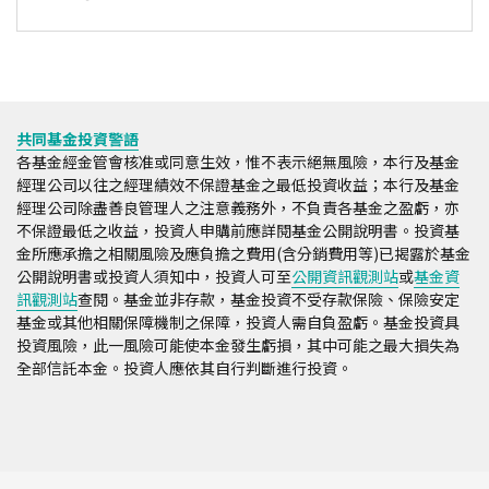
共同基金投資警語
各基金經金管會核准或同意生效，惟不表示絕無風險，本行及基金
經理公司以往之經理績效不保證基金之最低投資收益；本行及基金
經理公司除盡善良管理人之注意義務外，不負責各基金之盈虧，亦
不保證最低之收益，投資人申購前應詳閱基金公開說明書。投資基
金所應承擔之相關風險及應負擔之費用(含分銷費用等)已揭露於基金
公開說明書或投資人須知中，投資人可至
公開資訊觀測站
或
基金資
訊觀測站
查閱。基金並非存款，基金投資不受存款保險、保險安定
基金或其他相關保障機制之保障，投資人需自負盈虧。基金投資具
投資風險，此一風險可能使本金發生虧損，其中可能之最大損失為
全部信託本金。投資人應依其自行判斷進行投資。