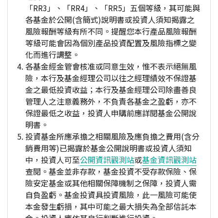
「RR3」、「RR4」、「RR5」五個等級，其可能與
各基金於公開(含簡式)說明書或投資人須知揭露之
風險報酬等級有所不同。提醒您本行產品風險報酬
等級可能會因為個別產品投資配置及風險指標之變
化而進行調整。
各基金經金管會核准或同意生效，惟不表示絕無風
險，本行及基金經理公司以往之經理績效不保證基
金之最低投資收益；本行及基金經理公司除盡善良
管理人之注意義務外，不負責各基金之盈虧，亦不
保證最低之收益，投資人申購前應詳閱基金公開說
明書。
投資基金所應承擔之相關風險及應負擔之費用(含分
銷費用等)已揭露於基金公開說明書或投資人須知
中，投資人可至
公開資訊觀測站
或
基金資訊觀測站
查閱。基金並非存款，基金投資不受存款保險、保
險安定基金或其他相關保障機制之保障，投資人需
自負盈虧。基金投資具投資風險，此一風險可能使
本金發生虧損，其中可能之最大損失為全部信託本