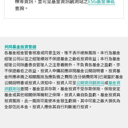
標等資訊，並可至基金資訊觀測站之
ESG基金專區
查詢。
共同基金投資警語
各基金經金管會核准或同意生效，惟不表示絕無風險，本行及基金
經理公司以往之經理績效不保證基金之最低投資收益；本行及基金
經理公司除盡善良管理人之注意義務外，不負責各基金之盈虧，亦
不保證最低之收益，投資人申購前應詳閱基金公開說明書。投資基
金所應承擔之相關風險及應負擔之費用(含分銷費用等)已揭露於基金
公開說明書或投資人須知中，投資人可至
公開資訊觀測站
或
基金資
訊觀測站
查閱。基金並非存款，基金投資不受存款保險、保險安定
基金或其他相關保障機制之保障，投資人需自負盈虧。基金投資具
投資風險，此一風險可能使本金發生虧損，其中可能之最大損失為
全部信託本金。投資人應依其自行判斷進行投資。