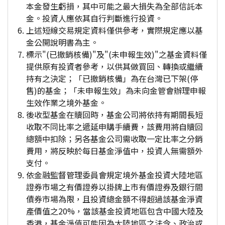
本金發生虧損，其中可能之最大損失為全部信託本
金。投資人應依其自行判斷進行投資。
上述短線交易規定資料僅供參考，實際規定應以基
金公開說明書為主。
標示"(已撤銷核備)"及"(未申報生效)"之基金資料僅
提供原有投資者參考，以供其做買回、轉換或繼續
持有之決定；「已撤銷核備」為在台灣已下架(停
售)的基金；「未申報生效」為未向金管會辦理申報
生效作業之境外基金。
後收型基金在贖回時，基金公司將依持有期間長短
收取不同比率之遞延申購手續費，該費用將自贖回
總額中扣除；另各基金公司需收取一定比率之分銷
費用，將反映於每日基金淨值中，投資人無需額外
支付。
依金融監督管理委員會規定境外基金投資大陸地區
證券市場之有價證券以掛牌上市有價證券及銀行間
債券市場為限，且投資總金額不得超過該基金淨資
產價值之20%，當該基金投資地區包含中國大陸及
香港，基金淨值可能因為大陸地區之法令、政治或