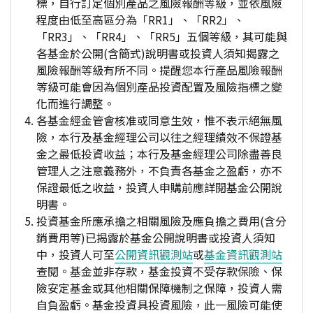
標，自行訂定個別產品之風險報酬等級，並依風險
程度由低至高區分為「RR1」、「RR2」、
「RR3」、「RR4」、「RR5」五個等級，其可能與
各基金於公開(含簡式)說明書或投資人須知揭露之
風險報酬等級有所不同。提醒您本行產品風險報酬
等級可能會因為個別產品投資配置及風險指標之變
化而進行調整。
各基金經金管會核准或同意生效，惟不表示絕無風
險，本行及基金經理公司以往之經理績效不保證基
金之最低投資收益；本行及基金經理公司除盡善良
管理人之注意義務外，不負責各基金之盈虧，亦不
保證最低之收益，投資人申購前應詳閱基金公開說
明書。
投資基金所應承擔之相關風險及應負擔之費用(含分
銷費用等)已揭露於基金公開說明書或投資人須知
中，投資人可至
公開資訊觀測站
或
基金資訊觀測站
查閱。基金並非存款，基金投資不受存款保險、保
險安定基金或其他相關保障機制之保障，投資人需
自負盈虧。基金投資具投資風險，此一風險可能使