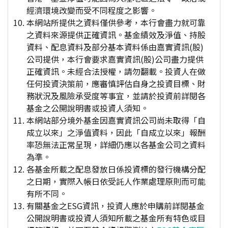
經濟環境改變而受不同程度之影響。
本網站所提供之資料僅供參考，本行會盡力就可靠
之資料來源提供正確資訊。基金績效及淨值、持股
資料、配息資料及部分基本資料係由嘉實資訊(股)
公司提供，本行會要求嘉實資訊(股)公司盡力提供
正確資訊。未經合法授權，請勿翻載。投資人在做
任何投資決策前，應審慎評估自身之投資目標、財
務狀況及風險承受度等事宜，並請於投資前詳閱各
基金之公開說明書或投資人須知。
本網站部分境外基金因嘉實資訊公司尚未取得「自
成立以來」之淨值資料，因此「自成立以來」報酬
率恐無法正常呈現，詳細仍應以各基金公司之資料
為準。
各基金所載之配息發放日係投資標的發行機構分配
之日期，實際入帳日依受託人作業處理原則而可能
有所不同。
有關基金之ESG資訊，投資人應於申購前詳閱基金
公開說明書或投資人須知所載之基金所有特色或目