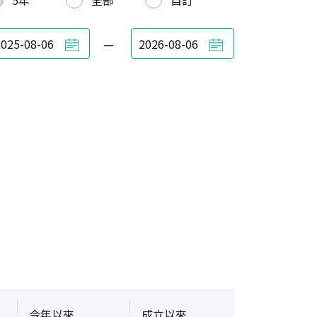
5年
全部
自訂
—
今年以來
成立以來