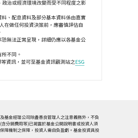
、政治或經濟環境改變而受不同程度之影
資料、配息資料及部分基本資料係由嘉實
資人在做任何投資決策前，應審慎評估自
。
率恐無法正常呈現，詳細仍應以各基金公
有所不同。
標等資訊，並可至基金資訊觀測站之
ESG
及基金經理公司除盡善良管理人之注意義務外，不負
(含分銷費用等)已揭露於基金公開說明書或投資人須
保障機制之保障，投資人需自負盈虧。基金投資具投