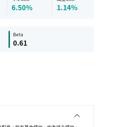
6.50%
1.14%
Beta
0.61