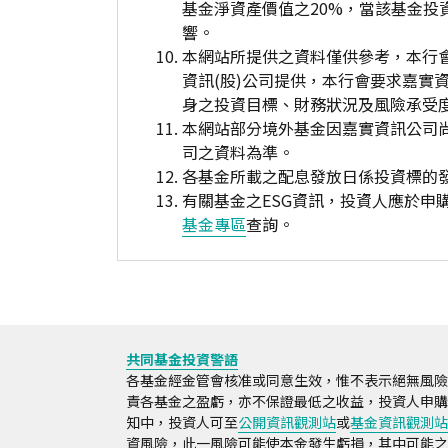
基金淨資產價值之20%，當該基金
響。
本網站所提供之資料僅供參考，本行
資訊(股)公司提供，本行會要求嘉實
身之投資目標、財務狀況及風險承受
本網站部分境外基金因嘉實資訊公司
司之資料為準。
各基金所載之配息發放日係投資標的
有關基金之ESG資訊，投資人應於
基金專區
查詢。
共同基金投資警語
各基金經金管會核准或同意生效，惟不表示絕無風險
責各基金之盈虧，亦不保證最低之收益，投資人申購
知中，投資人可至
公開資訊觀測站
或
基金資訊觀測站
資風險，此一風險可能使本金發生虧損，其中可能之