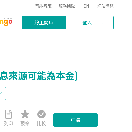
智能客服
服務據點
EN
網站導覽
線上開戶
登入
配息來源可能為本金)
申購
列印
觀察
比較