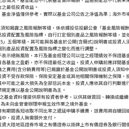
配息情況。基金配息不代表基金實際報酬，且過去配息不代表未
金之最低投資收益。
，基金淨值僅供參考，實際以基金公司公告之淨值為準；海外市
資人須知揭露之風險報酬等級，係依據投信投顧公會「基金風險報
品投資配置及風險指標，自行訂定個別產品之風險報酬等級，並依
「RR5」五個等級，其可能與各基金於公開(含簡式)說明書或投
個別產品投資配置及風險指標之變化而進行調整。
不表示絕無風險，本行及基金經理公司以往之經理績效不保證基
責各基金之盈虧，亦不保證最低之收益，投資人申購前應詳閱基
之費用(含分銷費用等)已揭露於基金公開說明書或投資人須知
投資不受存款保險、保險安定基金或其他相關保障機制之保障，
其中可能之最大損失為全部信託本金。投資人應依其自行判斷進
際規定應以基金公開說明書為主。
生效)"之基金資料僅提供原有投資者參考，以供其做買回、轉換或
」為未向金管會辦理申報生效作業之境外基金。
持有期間長短收取不同比率之遞延申購手續費，該費用將自贖回
值中，投資人無需額外支付。
投資大陸地區證券市場之有價證券以掛牌上市有價證券及銀行間