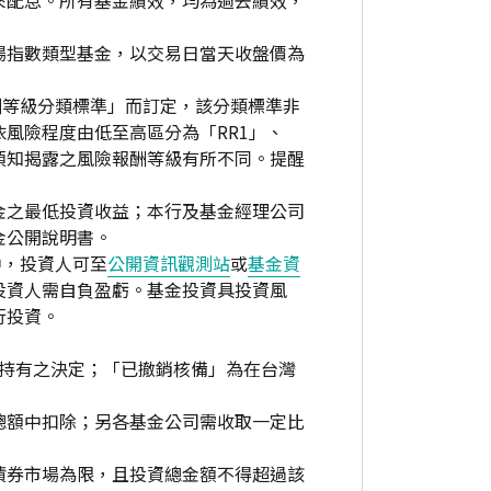
來配息。所有基金績效，均為過去績效，
場指數類型基金，以交易日當天收盤價為
酬等級分類標準」而訂定，該分類標準非
風險程度由低至高區分為「RR1」、
資人須知揭露之風險報酬等級有所不同。提醒
金之最低投資收益；本行及基金經理公司
金公開說明書。
中，投資人可至
公開資訊觀測站
或
基金資
投資人需自負盈虧。基金投資具投資風
行投資。
繼續持有之決定；「已撤銷核備」為在台灣
總額中扣除；另各基金公司需收取一定比
債券市場為限，且投資總金額不得超過該