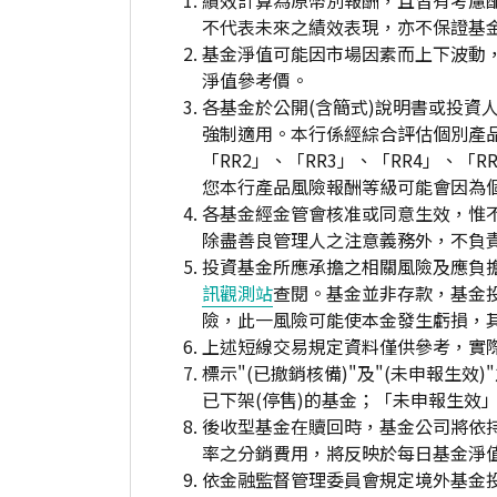
績效計算為原幣別報酬，且皆有考慮
不代表未來之績效表現，亦不保證基
基金淨值可能因市場因素而上下波動
淨值參考價。
各基金於公開(含簡式)說明書或投
強制適用。本行係經綜合評估個別產
「RR2」、「RR3」、「RR4」、
您本行產品風險報酬等級可能會因為
各基金經金管會核准或同意生效，惟
除盡善良管理人之注意義務外，不負
投資基金所應承擔之相關風險及應負擔
訊觀測站
查閱。基金並非存款，基金
險，此一風險可能使本金發生虧損，
上述短線交易規定資料僅供參考，實
標示"(已撤銷核備)"及"(未申報
已下架(停售)的基金；「未申報生效
後收型基金在贖回時，基金公司將依
率之分銷費用，將反映於每日基金淨
依金融監督管理委員會規定境外基金