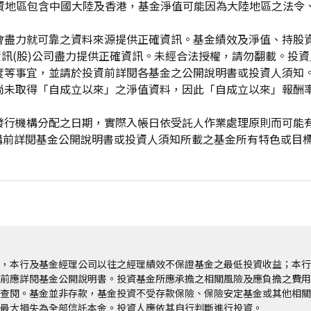
投資地區包含中國大陸及香港，基金淨值可能因為大陸地區之法令
會盡力就可靠之資料來源提供正確資訊。基金績效及淨值、持股
資訊(股)公司盡力提供正確資訊。未經合法授權，請勿翻載。投
度等事宜，並請於投資前詳閱各基金之公開說明書或投資人須知
尚未取得「自成立以來」之淨值資料，因此「自成立以來」報酬
發行機構分配之日期，實際入帳日依受託人作業處理原則而可能
申購前詳閱基金公開說明書或投資人須知所載之基金所有特色或目
，本行及基金經理公司以往之經理績效不保證基金之最低投資收益；本行
前應詳閱基金公開說明書。投資基金所應承擔之相關風險及應負擔之費用
查閱。基金並非存款，基金投資不受存款保險、保險安定基金或其他相關
最大損失為全部信託本金。投資人應依其自行判斷進行投資。