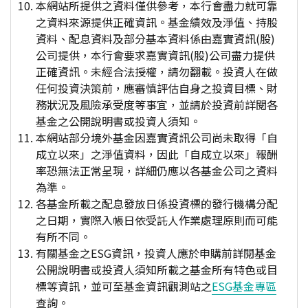
本網站所提供之資料僅供參考，本行會盡力就可靠
之資料來源提供正確資訊。基金績效及淨值、持股
資料、配息資料及部分基本資料係由嘉實資訊(股)
公司提供，本行會要求嘉實資訊(股)公司盡力提供
正確資訊。未經合法授權，請勿翻載。投資人在做
任何投資決策前，應審慎評估自身之投資目標、財
務狀況及風險承受度等事宜，並請於投資前詳閱各
基金之公開說明書或投資人須知。
本網站部分境外基金因嘉實資訊公司尚未取得「自
成立以來」之淨值資料，因此「自成立以來」報酬
率恐無法正常呈現，詳細仍應以各基金公司之資料
為準。
各基金所載之配息發放日係投資標的發行機構分配
之日期，實際入帳日依受託人作業處理原則而可能
有所不同。
有關基金之ESG資訊，投資人應於申購前詳閱基金
公開說明書或投資人須知所載之基金所有特色或目
標等資訊，並可至基金資訊觀測站之
ESG基金專區
查詢。