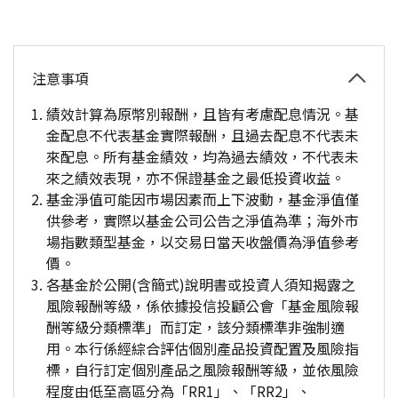
注意事項
績效計算為原幣別報酬，且皆有考慮配息情況。基
金配息不代表基金實際報酬，且過去配息不代表未
來配息。所有基金績效，均為過去績效，不代表未
來之績效表現，亦不保證基金之最低投資收益。
基金淨值可能因市場因素而上下波動，基金淨值僅
供參考，實際以基金公司公告之淨值為準；海外市
場指數類型基金，以交易日當天收盤價為淨值參考
價。
各基金於公開(含簡式)說明書或投資人須知揭露之
風險報酬等級，係依據投信投顧公會「基金風險報
酬等級分類標準」而訂定，該分類標準非強制適
用。本行係經綜合評估個別產品投資配置及風險指
標，自行訂定個別產品之風險報酬等級，並依風險
程度由低至高區分為「RR1」、「RR2」、