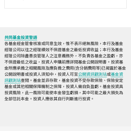
共同基金投資警語
各基金經金管會核准或同意生效，惟不表示絕無風險，本行及基金
經理公司以往之經理績效不保證基金之最低投資收益；本行及基金
經理公司除盡善良管理人之注意義務外，不負責各基金之盈虧，亦
不保證最低之收益，投資人申購前應詳閱基金公開說明書。投資基
金所應承擔之相關風險及應負擔之費用(含分銷費用等)已揭露於基金
公開說明書或投資人須知中，投資人可至
公開資訊觀測站
或
基金資
訊觀測站
查閱。基金並非存款，基金投資不受存款保險、保險安定
基金或其他相關保障機制之保障，投資人需自負盈虧。基金投資具
投資風險，此一風險可能使本金發生虧損，其中可能之最大損失為
全部信託本金。投資人應依其自行判斷進行投資。