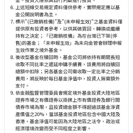
金。投資人應依其自行判斷進行投資。
上述短線交易規定資料僅供參考，實際規定應以基
金公開說明書為主。
標示"(已撤銷核備)"及"(未申報生效)"之基金資料僅
提供原有投資者參考，以供其做買回、轉換或繼續
持有之決定；「已撤銷核備」為在台灣已下架(停
售)的基金；「未申報生效」為未向金管會辦理申報
生效作業之境外基金。
後收型基金在贖回時，基金公司將依持有期間長短
收取不同比率之遞延申購手續費，該費用將自贖回
總額中扣除；另各基金公司需收取一定比率之分銷
費用，將反映於每日基金淨值中，投資人無需額外
支付。
依金融監督管理委員會規定境外基金投資大陸地區
證券市場之有價證券以掛牌上市有價證券及銀行間
債券市場為限，且投資總金額不得超過該基金淨資
產價值之20%，當該基金投資地區包含中國大陸及
香港，基金淨值可能因為大陸地區之法令、政治或
經濟環境改變而受不同程度之影響。