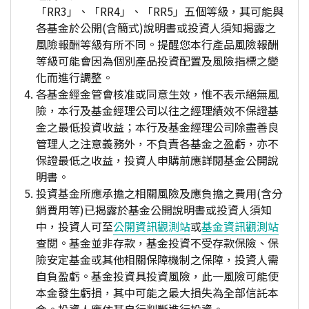
「RR3」、「RR4」、「RR5」五個等級，其可能與
各基金於公開(含簡式)說明書或投資人須知揭露之
風險報酬等級有所不同。提醒您本行產品風險報酬
等級可能會因為個別產品投資配置及風險指標之變
化而進行調整。
各基金經金管會核准或同意生效，惟不表示絕無風
險，本行及基金經理公司以往之經理績效不保證基
金之最低投資收益；本行及基金經理公司除盡善良
管理人之注意義務外，不負責各基金之盈虧，亦不
保證最低之收益，投資人申購前應詳閱基金公開說
明書。
投資基金所應承擔之相關風險及應負擔之費用(含分
銷費用等)已揭露於基金公開說明書或投資人須知
中，投資人可至
公開資訊觀測站
或
基金資訊觀測站
查閱。基金並非存款，基金投資不受存款保險、保
險安定基金或其他相關保障機制之保障，投資人需
自負盈虧。基金投資具投資風險，此一風險可能使
本金發生虧損，其中可能之最大損失為全部信託本