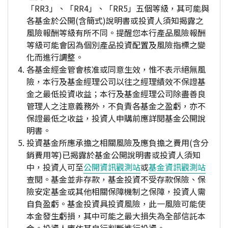
「RR3」、「RR4」、「RR5」五個等級，其可能與
各基金於公開(含簡式)說明書或投資人須知揭露之
風險報酬等級有所不同。提醒您本行產品風險報酬
等級可能會因為個別產品投資配置及風險指標之變
化而進行調整。
各基金經金管會核准或同意生效，惟不表示絕無風
險，本行及基金經理公司以往之經理績效不保證基
金之最低投資收益；本行及基金經理公司除盡善良
管理人之注意義務外，不負責各基金之盈虧，亦不
保證最低之收益，投資人申購前應詳閱基金公開說
明書。
投資基金所應承擔之相關風險及應負擔之費用(含分
銷費用等)已揭露於基金公開說明書或投資人須知
中，投資人可至
公開資訊觀測站
或
基金資訊觀測站
查閱。基金並非存款，基金投資不受存款保險、保
險安定基金或其他相關保障機制之保障，投資人需
自負盈虧。基金投資具投資風險，此一風險可能使
本金發生虧損，其中可能之最大損失為全部信託本