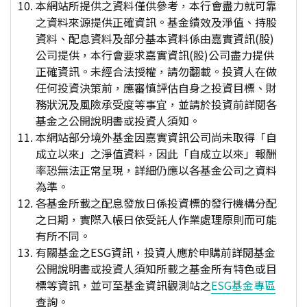
本網站所提供之資料僅供參考，本行會盡力就可靠
之資料來源提供正確資訊。基金績效及淨值、持股
資料、配息資料及部分基本資料係由嘉實資訊(股)
公司提供，本行會要求嘉實資訊(股)公司盡力提供
正確資訊。未經合法授權，請勿翻載。投資人在做
任何投資決策前，應審慎評估自身之投資目標、財
務狀況及風險承受度等事宜，並請於投資前詳閱各
基金之公開說明書或投資人須知。
本網站部分境外基金因嘉實資訊公司尚未取得「自
成立以來」之淨值資料，因此「自成立以來」報酬
率恐無法正常呈現，詳細仍應以各基金公司之資料
為準。
各基金所載之配息發放日係投資標的發行機構分配
之日期，實際入帳日依受託人作業處理原則而可能
有所不同。
有關基金之ESG資訊，投資人應於申購前詳閱基金
公開說明書或投資人須知所載之基金所有特色或目
標等資訊，並可至基金資訊觀測站之
ESG基金專區
查詢。