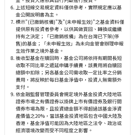
金。投資人應依其自行判斷進行投資。
上述短線交易規定資料僅供參考，實際規定應以基
金公開說明書為主。
標示"(已撤銷核備)"及"(未申報生效)"之基金資料僅
提供原有投資者參考，以供其做買回、轉換或繼續
持有之決定；「已撤銷核備」為在台灣已下架(停
售)的基金；「未申報生效」為未向金管會辦理申報
生效作業之境外基金。
後收型基金在贖回時，基金公司將依持有期間長短
收取不同比率之遞延申購手續費，該費用將自贖回
總額中扣除；另各基金公司需收取一定比率之分銷
費用，將反映於每日基金淨值中，投資人無需額外
支付。
依金融監督管理委員會規定境外基金投資大陸地區
證券市場之有價證券以掛牌上市有價證券及銀行間
債券市場為限，且投資總金額不得超過該基金淨資
產價值之20%，當該基金投資地區包含中國大陸及
香港，基金淨值可能因為大陸地區之法令、政治或
經濟環境改變而受不同程度之影響。