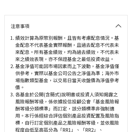
注意事項
績效計算為原幣別報酬，且皆有考慮配息情況。基
金配息不代表基金實際報酬，且過去配息不代表未
來配息。所有基金績效，均為過去績效，不代表未
來之績效表現，亦不保證基金之最低投資收益。
基金淨值可能因市場因素而上下波動，基金淨值僅
供參考，實際以基金公司公告之淨值為準；海外市
場指數類型基金，以交易日當天收盤價為淨值參考
價。
各基金於公開(含簡式)說明書或投資人須知揭露之
風險報酬等級，係依據投信投顧公會「基金風險報
酬等級分類標準」而訂定，該分類標準非強制適
用。本行係經綜合評估個別產品投資配置及風險指
標，自行訂定個別產品之風險報酬等級，並依風險
程度由低至高區分為「RR1」、「RR2」、