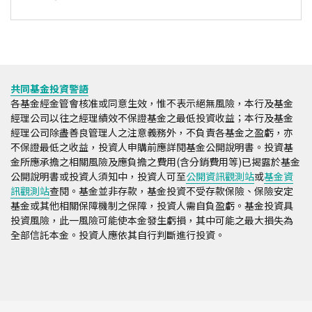
共同基金投資警語
各基金經金管會核准或同意生效，惟不表示絕無風險，本行及基金
經理公司以往之經理績效不保證基金之最低投資收益；本行及基金
經理公司除盡善良管理人之注意義務外，不負責各基金之盈虧，亦
不保證最低之收益，投資人申購前應詳閱基金公開說明書。投資基
金所應承擔之相關風險及應負擔之費用(含分銷費用等)已揭露於基金
公開說明書或投資人須知中，投資人可至
公開資訊觀測站
或
基金資
訊觀測站
查閱。基金並非存款，基金投資不受存款保險、保險安定
基金或其他相關保障機制之保障，投資人需自負盈虧。基金投資具
投資風險，此一風險可能使本金發生虧損，其中可能之最大損失為
全部信託本金。投資人應依其自行判斷進行投資。