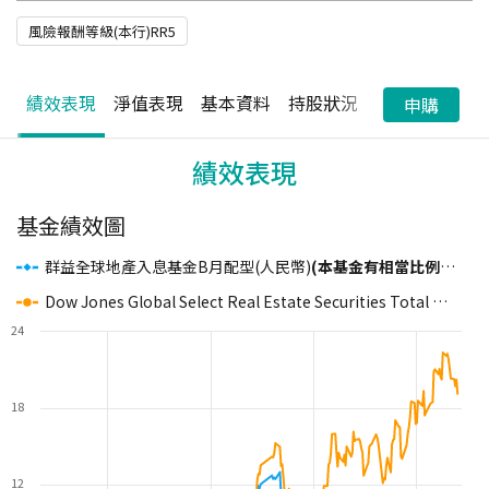
風險報酬等級(本行)RR5
績效表現
淨值表現
基本資料
持股狀況
配息狀況
申購
績效表現
基金績效圖
群益全球地產入息基金B月配型(人民幣)
(本基金有相當比例投資於非投資等級之高風險債券及配息來源可能為本金且基金並無保證收益及配息)
Dow Jones Global Select Real Estate Securities Total Return Index
24
18
12