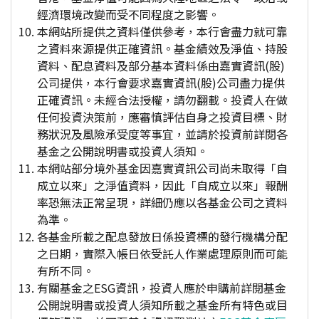
經濟環境改變而受不同程度之影響。
本網站所提供之資料僅供參考，本行會盡力就可靠
之資料來源提供正確資訊。基金績效及淨值、持股
資料、配息資料及部分基本資料係由嘉實資訊(股)
公司提供，本行會要求嘉實資訊(股)公司盡力提供
正確資訊。未經合法授權，請勿翻載。投資人在做
任何投資決策前，應審慎評估自身之投資目標、財
務狀況及風險承受度等事宜，並請於投資前詳閱各
基金之公開說明書或投資人須知。
本網站部分境外基金因嘉實資訊公司尚未取得「自
成立以來」之淨值資料，因此「自成立以來」報酬
率恐無法正常呈現，詳細仍應以各基金公司之資料
為準。
各基金所載之配息發放日係投資標的發行機構分配
之日期，實際入帳日依受託人作業處理原則而可能
有所不同。
有關基金之ESG資訊，投資人應於申購前詳閱基金
公開說明書或投資人須知所載之基金所有特色或目