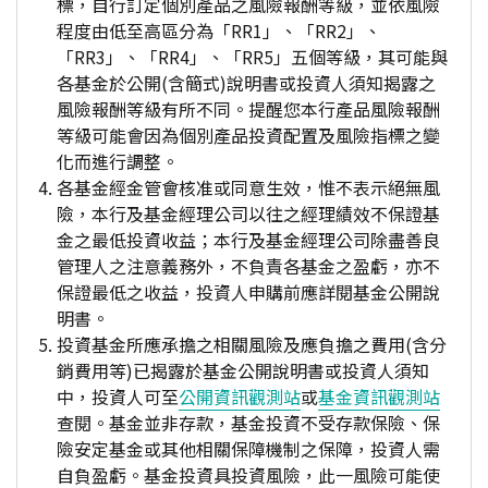
標，自行訂定個別產品之風險報酬等級，並依風險
程度由低至高區分為「RR1」、「RR2」、
「RR3」、「RR4」、「RR5」五個等級，其可能與
各基金於公開(含簡式)說明書或投資人須知揭露之
風險報酬等級有所不同。提醒您本行產品風險報酬
等級可能會因為個別產品投資配置及風險指標之變
化而進行調整。
各基金經金管會核准或同意生效，惟不表示絕無風
險，本行及基金經理公司以往之經理績效不保證基
金之最低投資收益；本行及基金經理公司除盡善良
管理人之注意義務外，不負責各基金之盈虧，亦不
保證最低之收益，投資人申購前應詳閱基金公開說
明書。
投資基金所應承擔之相關風險及應負擔之費用(含分
銷費用等)已揭露於基金公開說明書或投資人須知
中，投資人可至
公開資訊觀測站
或
基金資訊觀測站
查閱。基金並非存款，基金投資不受存款保險、保
險安定基金或其他相關保障機制之保障，投資人需
自負盈虧。基金投資具投資風險，此一風險可能使