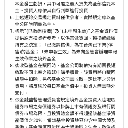
本金發生虧損，其中可能之最大損失為全部信託本
金。投資人應依其自行判斷進行投資。
上述短線交易規定資料僅供參考，實際規定應以基
金公開說明書為主。
標示"(已撤銷核備)"及"(未申報生效)"之基金資料僅
提供原有投資者參考，以供其做買回、轉換或繼續
持有之決定；「已撤銷核備」為在台灣已下架(停
售)的基金；「未申報生效」為未向金管會辦理申報
生效作業之境外基金。
後收型基金在贖回時，基金公司將依持有期間長短
收取不同比率之遞延申購手續費，該費用將自贖回
總額中扣除；另各基金公司需收取一定比率之分銷
費用，將反映於每日基金淨值中，投資人無需額外
支付。
依金融監督管理委員會規定境外基金投資大陸地區
證券市場之有價證券以掛牌上市有價證券及銀行間
債券市場為限，且投資總金額不得超過該基金淨資
產價值之20%，當該基金投資地區包含中國大陸及
香港，基金淨值可能因為大陸地區之法令、政治或