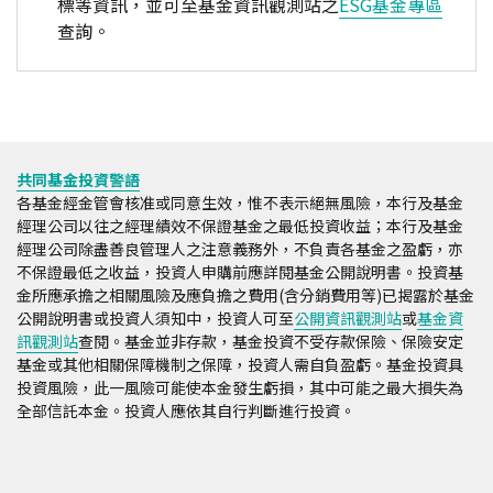
標等資訊，並可至基金資訊觀測站之
ESG基金專區
查詢。
共同基金投資警語
各基金經金管會核准或同意生效，惟不表示絕無風險，本行及基金
經理公司以往之經理績效不保證基金之最低投資收益；本行及基金
經理公司除盡善良管理人之注意義務外，不負責各基金之盈虧，亦
不保證最低之收益，投資人申購前應詳閱基金公開說明書。投資基
金所應承擔之相關風險及應負擔之費用(含分銷費用等)已揭露於基金
公開說明書或投資人須知中，投資人可至
公開資訊觀測站
或
基金資
訊觀測站
查閱。基金並非存款，基金投資不受存款保險、保險安定
基金或其他相關保障機制之保障，投資人需自負盈虧。基金投資具
投資風險，此一風險可能使本金發生虧損，其中可能之最大損失為
全部信託本金。投資人應依其自行判斷進行投資。