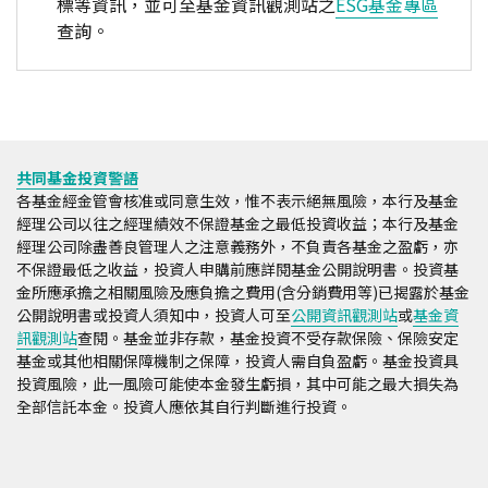
標等資訊，並可至基金資訊觀測站之
ESG基金專區
查詢。
共同基金投資警語
各基金經金管會核准或同意生效，惟不表示絕無風險，本行及基金
經理公司以往之經理績效不保證基金之最低投資收益；本行及基金
經理公司除盡善良管理人之注意義務外，不負責各基金之盈虧，亦
不保證最低之收益，投資人申購前應詳閱基金公開說明書。投資基
金所應承擔之相關風險及應負擔之費用(含分銷費用等)已揭露於基金
公開說明書或投資人須知中，投資人可至
公開資訊觀測站
或
基金資
訊觀測站
查閱。基金並非存款，基金投資不受存款保險、保險安定
基金或其他相關保障機制之保障，投資人需自負盈虧。基金投資具
投資風險，此一風險可能使本金發生虧損，其中可能之最大損失為
全部信託本金。投資人應依其自行判斷進行投資。