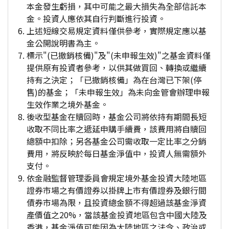
本金發生虧損，其中可能之最大損失為全部信託本
金。投資人應依其自行判斷進行投資。
上述短線交易規定資料僅供參考，實際規定應以基
金公開說明書為主。
標示"(已撤銷核備)"及"(未申報生效)"之基金資料僅
提供原有投資者參考，以供其做買回、轉換或繼續
持有之決定；「已撤銷核備」為在台灣已下架(停
售)的基金；「未申報生效」為未向金管會辦理申報
生效作業之境外基金。
後收型基金在贖回時，基金公司將依持有期間長短
收取不同比率之遞延申購手續費，該費用將自贖回
總額中扣除；另各基金公司需收取一定比率之分銷
費用，將反映於每日基金淨值中，投資人無需額外
支付。
依金融監督管理委員會規定境外基金投資大陸地區
證券市場之有價證券以掛牌上市有價證券及銀行間
債券市場為限，且投資總金額不得超過該基金淨資
產價值之20%，當該基金投資地區包含中國大陸及
香港，基金淨值可能因為大陸地區之法令、政治或