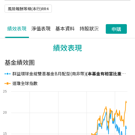
風險報酬等級(本行)RR4
績效表現
淨值表現
基本資料
持股狀況
配息狀況
申購
績效表現
基金績效圖
群益環球金綻雙喜基金B月配型(南非幣)
(本基金有相當比重投資於持有非投資等級高風險債券之基金且配息來源可能為本金)
道瓊全球指數
25
20
15