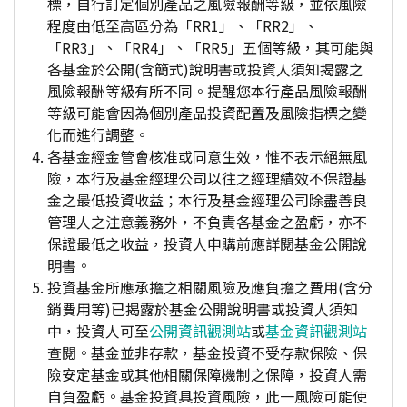
標，自行訂定個別產品之風險報酬等級，並依風險
程度由低至高區分為「RR1」、「RR2」、
「RR3」、「RR4」、「RR5」五個等級，其可能與
各基金於公開(含簡式)說明書或投資人須知揭露之
風險報酬等級有所不同。提醒您本行產品風險報酬
等級可能會因為個別產品投資配置及風險指標之變
化而進行調整。
各基金經金管會核准或同意生效，惟不表示絕無風
險，本行及基金經理公司以往之經理績效不保證基
金之最低投資收益；本行及基金經理公司除盡善良
管理人之注意義務外，不負責各基金之盈虧，亦不
保證最低之收益，投資人申購前應詳閱基金公開說
明書。
投資基金所應承擔之相關風險及應負擔之費用(含分
銷費用等)已揭露於基金公開說明書或投資人須知
中，投資人可至
公開資訊觀測站
或
基金資訊觀測站
查閱。基金並非存款，基金投資不受存款保險、保
險安定基金或其他相關保障機制之保障，投資人需
自負盈虧。基金投資具投資風險，此一風險可能使