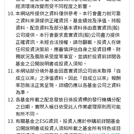
經濟環境改變而受不同程度之影響。
本網站所提供之資料僅供參考，本行會盡力就可靠
之資料來源提供正確資訊。基金績效及淨值、持股
資料、配息資料及部分基本資料係由嘉實資訊(股)
公司提供，本行會要求嘉實資訊(股)公司盡力提供
正確資訊。未經合法授權，請勿翻載。投資人在做
任何投資決策前，應審慎評估自身之投資目標、財
務狀況及風險承受度等事宜，並請於投資前詳閱各
基金之公開說明書或投資人須知。
本網站部分境外基金因嘉實資訊公司尚未取得「自
成立以來」之淨值資料，因此「自成立以來」報酬
率恐無法正常呈現，詳細仍應以各基金公司之資料
為準。
各基金所載之配息發放日係投資標的發行機構分配
之日期，實際入帳日依受託人作業處理原則而可能
有所不同。
有關基金之ESG資訊，投資人應於申購前詳閱基金
公開說明書或投資人須知所載之基金所有特色或目