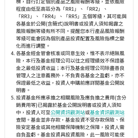
標，自行訂定個別產品之風險報酬等級，並依風險
程度由低至高區分為「RR1」、「RR2」、
「RR3」、「RR4」、「RR5」五個等級，其可能與
各基金於公開(含簡式)說明書或投資人須知揭露之
風險報酬等級有所不同。提醒您本行產品風險報酬
等級可能會因為個別產品投資配置及風險指標之變
化而進行調整。
各基金經金管會核准或同意生效，惟不表示絕無風
險，本行及基金經理公司以往之經理績效不保證基
金之最低投資收益；本行及基金經理公司除盡善良
管理人之注意義務外，不負責各基金之盈虧，亦不
保證最低之收益，投資人申購前應詳閱基金公開說
明書。
投資基金所應承擔之相關風險及應負擔之費用(含分
銷費用等)已揭露於基金公開說明書或投資人須知
中，投資人可至
公開資訊觀測站
或
基金資訊觀測站
查閱。基金並非存款，基金投資不受存款保險、保
險安定基金或其他相關保障機制之保障，投資人需
自負盈虧。基金投資具投資風險，此一風險可能使