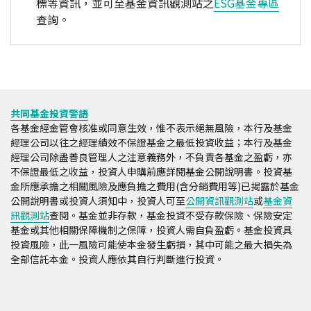
標等資訊，並可至基金資訊觀測站之
ESG基金專區
查詢。
共同基金投資警語
各基金經金管會核准或同意生效，惟不表示絕無風險，本行及基金
經理公司以往之經理績效不保證基金之最低投資收益；本行及基金
經理公司除盡善良管理人之注意義務外，不負責各基金之盈虧，亦
不保證最低之收益，投資人申購前應詳閱基金公開說明書。投資基
金所應承擔之相關風險及應負擔之費用(含分銷費用等)已揭露於基金
公開說明書或投資人須知中，投資人可至
公開資訊觀測站
或
基金資
訊觀測站
查閱。基金並非存款，基金投資不受存款保險、保險安定
基金或其他相關保障機制之保障，投資人需自負盈虧。基金投資具
投資風險，此一風險可能使本金發生虧損，其中可能之最大損失為
全部信託本金。投資人應依其自行判斷進行投資。