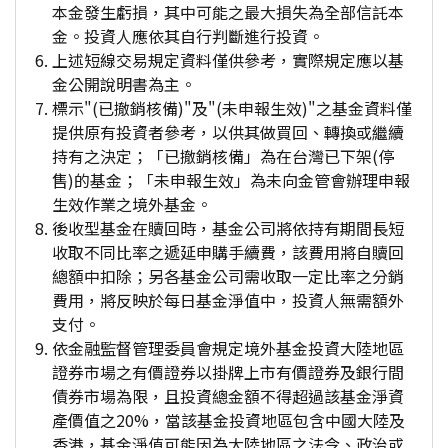
本金發生虧損，其中可能之最大損失為全部信託本
金。投資人應依其自行判斷進行投資。
上述短線交易規定資料僅供參考，實際規定應以基
金公開說明書為主。
標示"(已撤銷核備)"及"(未申報生效)"之基金資料僅
提供原有投資者參考，以供其做買回、轉換或繼續
持有之決定；「已撤銷核備」為在台灣已下架(停
售)的基金；「未申報生效」為未向金管會辦理申報
生效作業之境外基金。
後收型基金在贖回時，基金公司將依持有期間長短
收取不同比率之遞延申購手續費，該費用將自贖回
總額中扣除；另各基金公司需收取一定比率之分銷
費用，將反映於每日基金淨值中，投資人無需額外
支付。
依金融監督管理委員會規定境外基金投資大陸地區
證券市場之有價證券以掛牌上市有價證券及銀行間
債券市場為限，且投資總金額不得超過該基金淨資
產價值之20%，當該基金投資地區包含中國大陸及
香港，基金淨值可能因為大陸地區之法令、政治或