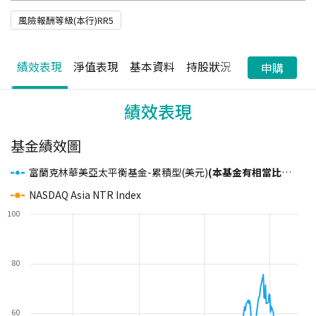
風險報酬等級(本行)RR5
績效表現
淨值表現
基本資料
持股狀況
配息狀況
申購
績效表現
基金績效圖
富蘭克林華美亞太平衡基金-累積型(美元)
(本基金有相當比重投資於非投資等級之高風險債券且基金之配息來源可能為本金)
NASDAQ Asia NTR Index
100
80
60