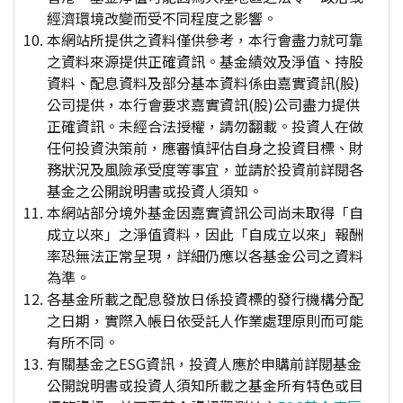
經濟環境改變而受不同程度之影響。
本網站所提供之資料僅供參考，本行會盡力就可靠
之資料來源提供正確資訊。基金績效及淨值、持股
資料、配息資料及部分基本資料係由嘉實資訊(股)
公司提供，本行會要求嘉實資訊(股)公司盡力提供
正確資訊。未經合法授權，請勿翻載。投資人在做
任何投資決策前，應審慎評估自身之投資目標、財
務狀況及風險承受度等事宜，並請於投資前詳閱各
基金之公開說明書或投資人須知。
本網站部分境外基金因嘉實資訊公司尚未取得「自
成立以來」之淨值資料，因此「自成立以來」報酬
率恐無法正常呈現，詳細仍應以各基金公司之資料
為準。
各基金所載之配息發放日係投資標的發行機構分配
之日期，實際入帳日依受託人作業處理原則而可能
有所不同。
有關基金之ESG資訊，投資人應於申購前詳閱基金
公開說明書或投資人須知所載之基金所有特色或目