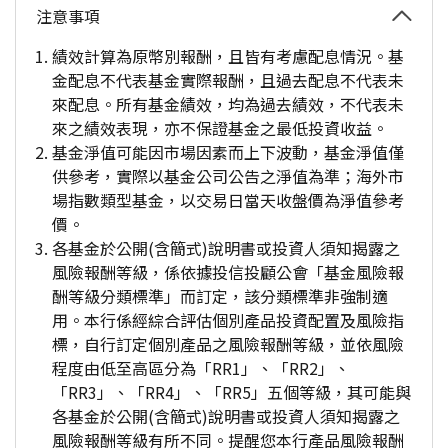
注意事項
績效計算為原幣別報酬，且皆有考慮配息情況。基
金配息不代表基金實際報酬，且過去配息不代表未
來配息。所有基金績效，均為過去績效，不代表未
來之績效表現，亦不保證基金之最低投資收益。
基金淨值可能因市場因素而上下波動，基金淨值僅
供參考，實際以基金公司公告之淨值為準；海外市
場指數類型基金，以交易日當天收盤價為淨值參考
價。
各基金於公開(含簡式)說明書或投資人須知揭露之
風險報酬等級，係依據投信投顧公會「基金風險報
酬等級分類標準」而訂定，該分類標準非強制適
用。本行係經綜合評估個別產品投資配置及風險指
標，自行訂定個別產品之風險報酬等級，並依風險
程度由低至高區分為「RR1」、「RR2」、
「RR3」、「RR4」、「RR5」五個等級，其可能與
各基金於公開(含簡式)說明書或投資人須知揭露之
風險報酬等級有所不同。提醒您本行產品風險報酬