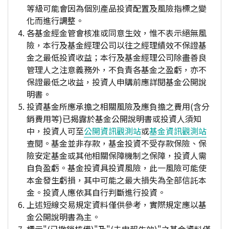
等級可能會因為個別產品投資配置及風險指標之變
化而進行調整。
各基金經金管會核准或同意生效，惟不表示絕無風
險，本行及基金經理公司以往之經理績效不保證基
金之最低投資收益；本行及基金經理公司除盡善良
管理人之注意義務外，不負責各基金之盈虧，亦不
保證最低之收益，投資人申購前應詳閱基金公開說
明書。
投資基金所應承擔之相關風險及應負擔之費用(含分
銷費用等)已揭露於基金公開說明書或投資人須知
中，投資人可至
公開資訊觀測站
或
基金資訊觀測站
查閱。基金並非存款，基金投資不受存款保險、保
險安定基金或其他相關保障機制之保障，投資人需
自負盈虧。基金投資具投資風險，此一風險可能使
本金發生虧損，其中可能之最大損失為全部信託本
金。投資人應依其自行判斷進行投資。
上述短線交易規定資料僅供參考，實際規定應以基
金公開說明書為主。