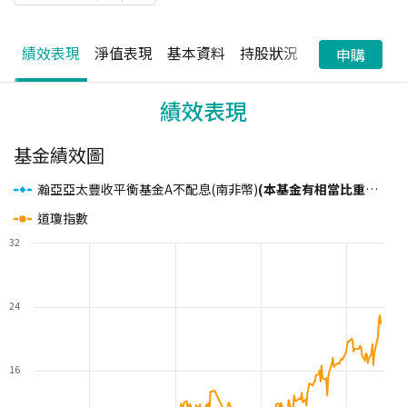
績效表現
淨值表現
基本資料
持股狀況
配息狀況
申購
績效表現
基金績效圖
瀚亞亞太豐收平衡基金A不配息(南非幣)
(本基金有相當比重投資於非投資等級之高風險債券)
道瓊指數
32
24
16