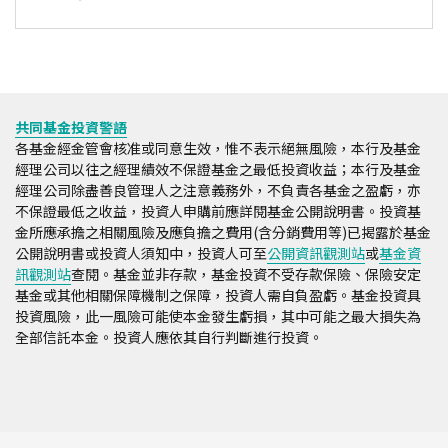
共同基金投資警語
各基金經金管會核准或同意生效，惟不表示絕無風險，本行及基金
經理公司以往之經理績效不保證基金之最低投資收益；本行及基金
經理公司除盡善良管理人之注意義務外，不負責各基金之盈虧，亦
不保證最低之收益，投資人申購前應詳閱基金公開說明書。投資基
金所應承擔之相關風險及應負擔之費用(含分銷費用等)已揭露於基金
公開說明書或投資人須知中，投資人可至
公開資訊觀測站
或
基金資
訊觀測站
查閱。基金並非存款，基金投資不受存款保險、保險安定
基金或其他相關保障機制之保障，投資人需自負盈虧。基金投資具
投資風險，此一風險可能使本金發生虧損，其中可能之最大損失為
全部信託本金。投資人應依其自行判斷進行投資。