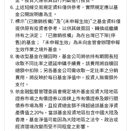
金。投資人應依其自行判斷進行投資。
上述短線交易規定資料僅供參考，實際規定應以基
金公開說明書為主。
標示"(已撤銷核備)"及"(未申報生效)"之基金資料僅
提供原有投資者參考，以供其做買回、轉換或繼續
持有之決定；「已撤銷核備」為在台灣已下架(停
售)的基金；「未申報生效」為未向金管會辦理申報
生效作業之境外基金。
後收型基金在贖回時，基金公司將依持有期間長短
收取不同比率之遞延申購手續費，該費用將自贖回
總額中扣除；另各基金公司需收取一定比率之分銷
費用，將反映於每日基金淨值中，投資人無需額外
支付。
依金融監督管理委員會規定境外基金投資大陸地區
證券市場之有價證券以掛牌上市有價證券及銀行間
債券市場為限，且投資總金額不得超過該基金淨資
產價值之20%，當該基金投資地區包含中國大陸及
香港，基金淨值可能因為大陸地區之法令、政治或
經濟環境改變而受不同程度之影響。