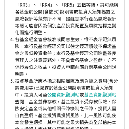
「RR3」、「RR4」、「RR5」五個等級，其可能與
各基金於公開(含簡式)說明書或投資人須知揭露之
風險報酬等級有所不同。提醒您本行產品風險報酬
等級可能會因為個別產品投資配置及風險指標之變
化而進行調整。
各基金經金管會核准或同意生效，惟不表示絕無風
險，本行及基金經理公司以往之經理績效不保證基
金之最低投資收益；本行及基金經理公司除盡善良
管理人之注意義務外，不負責各基金之盈虧，亦不
保證最低之收益，投資人申購前應詳閱基金公開說
明書。
投資基金所應承擔之相關風險及應負擔之費用(含分
銷費用等)已揭露於基金公開說明書或投資人須知
中，投資人可至
公開資訊觀測站
或
基金資訊觀測站
查閱。基金並非存款，基金投資不受存款保險、保
險安定基金或其他相關保障機制之保障，投資人需
自負盈虧。基金投資具投資風險，此一風險可能使
本金發生虧損，其中可能之最大損失為全部信託本