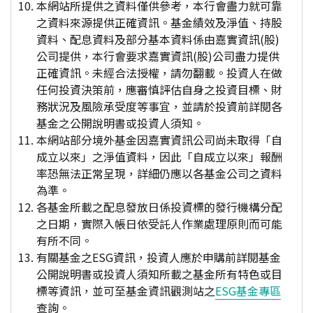
本網站所提供之資料僅供參考，本行會盡力就可靠
之資料來源提供正確資訊。基金績效及淨值、持股
資料、配息資料及部分基本資料係由嘉實資訊(股)
公司提供，本行會要求嘉實資訊(股)公司盡力提供
正確資訊。未經合法授權，請勿翻載。投資人在做
任何投資決策前，應審慎評估自身之投資目標、財
務狀況及風險承受度等事宜，並請於投資前詳閱各
基金之公開說明書或投資人須知。
本網站部分境外基金因嘉實資訊公司尚未取得「自
成立以來」之淨值資料，因此「自成立以來」報酬
率恐無法正常呈現，詳細仍應以各基金公司之資料
為準。
各基金所載之配息發放日係投資標的發行機構分配
之日期，實際入帳日依受託人作業處理原則而可能
有所不同。
有關基金之ESG資訊，投資人應於申購前詳閱基金
公開說明書或投資人須知所載之基金所有特色或目
標等資訊，並可至基金資訊觀測站之
ESG基金專區
查詢。