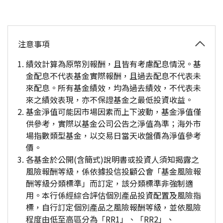
注意事項
績效計算為原幣別報酬，且皆有考慮配息情況。基
金配息不代表基金實際報酬，且過去配息不代表未
來配息。所有基金績效，均為過去績效，不代表未
來之績效表現，亦不保證基金之最低投資收益。
基金淨值可能因市場因素而上下波動，基金淨值僅
供參考，實際以基金公司公告之淨值為準；海外市
場指數類型基金，以交易日當天收盤價為淨值參考
價。
各基金於公開(含簡式)說明書或投資人須知揭露之
風險報酬等級，係依據投信投顧公會「基金風險報
酬等級分類標準」而訂定，該分類標準非強制適
用。本行係經綜合評估個別產品投資配置及風險指
標，自行訂定個別產品之風險報酬等級，並依風險
程度由低至高區分為「RR1」、「RR2」、