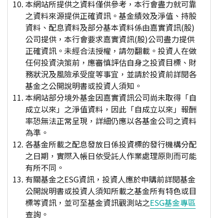
本網站所提供之資料僅供參考，本行會盡力就可靠
之資料來源提供正確資訊。基金績效及淨值、持股
資料、配息資料及部分基本資料係由嘉實資訊(股)
公司提供，本行會要求嘉實資訊(股)公司盡力提供
正確資訊。未經合法授權，請勿翻載。投資人在做
任何投資決策前，應審慎評估自身之投資目標、財
務狀況及風險承受度等事宜，並請於投資前詳閱各
基金之公開說明書或投資人須知。
本網站部分境外基金因嘉實資訊公司尚未取得「自
成立以來」之淨值資料，因此「自成立以來」報酬
率恐無法正常呈現，詳細仍應以各基金公司之資料
為準。
各基金所載之配息發放日係投資標的發行機構分配
之日期，實際入帳日依受託人作業處理原則而可能
有所不同。
有關基金之ESG資訊，投資人應於申購前詳閱基金
公開說明書或投資人須知所載之基金所有特色或目
標等資訊，並可至基金資訊觀測站之
ESG基金專區
查詢。