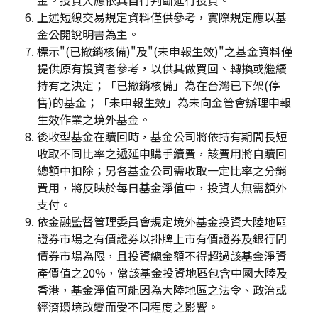
金。投資人應依其自行判斷進行投資。
上述短線交易規定資料僅供參考，實際規定應以基
金公開說明書為主。
標示"(已撤銷核備)"及"(未申報生效)"之基金資料僅
提供原有投資者參考，以供其做買回、轉換或繼續
持有之決定；「已撤銷核備」為在台灣已下架(停
售)的基金；「未申報生效」為未向金管會辦理申報
生效作業之境外基金。
後收型基金在贖回時，基金公司將依持有期間長短
收取不同比率之遞延申購手續費，該費用將自贖回
總額中扣除；另各基金公司需收取一定比率之分銷
費用，將反映於每日基金淨值中，投資人無需額外
支付。
依金融監督管理委員會規定境外基金投資大陸地區
證券市場之有價證券以掛牌上市有價證券及銀行間
債券市場為限，且投資總金額不得超過該基金淨資
產價值之20%，當該基金投資地區包含中國大陸及
香港，基金淨值可能因為大陸地區之法令、政治或
經濟環境改變而受不同程度之影響。