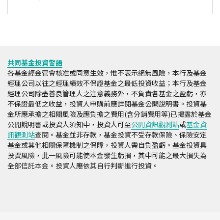
共同基金投資警語
各基金經金管會核准或同意生效，惟不表示絕無風險，本行及基金
經理公司以往之經理績效不保證基金之最低投資收益；本行及基金
經理公司除盡善良管理人之注意義務外，不負責各基金之盈虧，亦
不保證最低之收益，投資人申購前應詳閱基金公開說明書。投資基
金所應承擔之相關風險及應負擔之費用(含分銷費用等)已揭露於基金
公開說明書或投資人須知中，投資人可至
公開資訊觀測站
或
基金資
訊觀測站
查閱。基金並非存款，基金投資不受存款保險、保險安定
基金或其他相關保障機制之保障，投資人需自負盈虧。基金投資具
投資風險，此一風險可能使本金發生虧損，其中可能之最大損失為
全部信託本金。投資人應依其自行判斷進行投資。