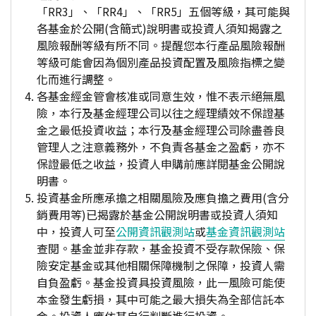
「RR3」、「RR4」、「RR5」五個等級，其可能與
各基金於公開(含簡式)說明書或投資人須知揭露之
風險報酬等級有所不同。提醒您本行產品風險報酬
等級可能會因為個別產品投資配置及風險指標之變
化而進行調整。
各基金經金管會核准或同意生效，惟不表示絕無風
險，本行及基金經理公司以往之經理績效不保證基
金之最低投資收益；本行及基金經理公司除盡善良
管理人之注意義務外，不負責各基金之盈虧，亦不
保證最低之收益，投資人申購前應詳閱基金公開說
明書。
投資基金所應承擔之相關風險及應負擔之費用(含分
銷費用等)已揭露於基金公開說明書或投資人須知
中，投資人可至
公開資訊觀測站
或
基金資訊觀測站
查閱。基金並非存款，基金投資不受存款保險、保
險安定基金或其他相關保障機制之保障，投資人需
自負盈虧。基金投資具投資風險，此一風險可能使
本金發生虧損，其中可能之最大損失為全部信託本