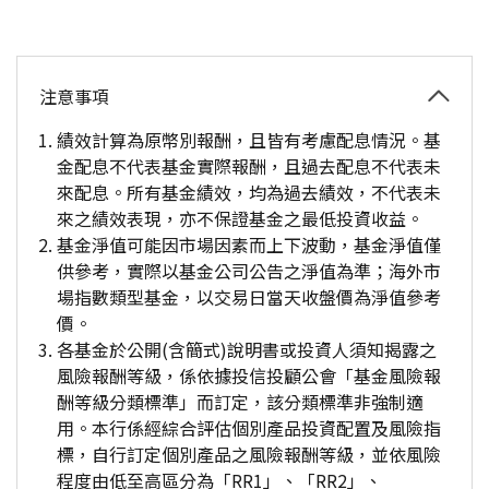
注意事項
績效計算為原幣別報酬，且皆有考慮配息情況。基
金配息不代表基金實際報酬，且過去配息不代表未
來配息。所有基金績效，均為過去績效，不代表未
來之績效表現，亦不保證基金之最低投資收益。
基金淨值可能因市場因素而上下波動，基金淨值僅
供參考，實際以基金公司公告之淨值為準；海外市
場指數類型基金，以交易日當天收盤價為淨值參考
價。
各基金於公開(含簡式)說明書或投資人須知揭露之
風險報酬等級，係依據投信投顧公會「基金風險報
酬等級分類標準」而訂定，該分類標準非強制適
用。本行係經綜合評估個別產品投資配置及風險指
標，自行訂定個別產品之風險報酬等級，並依風險
程度由低至高區分為「RR1」、「RR2」、