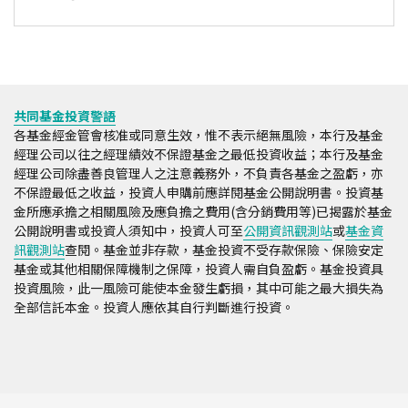
共同基金投資警語
各基金經金管會核准或同意生效，惟不表示絕無風險，本行及基金
經理公司以往之經理績效不保證基金之最低投資收益；本行及基金
經理公司除盡善良管理人之注意義務外，不負責各基金之盈虧，亦
不保證最低之收益，投資人申購前應詳閱基金公開說明書。投資基
金所應承擔之相關風險及應負擔之費用(含分銷費用等)已揭露於基金
公開說明書或投資人須知中，投資人可至
公開資訊觀測站
或
基金資
訊觀測站
查閱。基金並非存款，基金投資不受存款保險、保險安定
基金或其他相關保障機制之保障，投資人需自負盈虧。基金投資具
投資風險，此一風險可能使本金發生虧損，其中可能之最大損失為
全部信託本金。投資人應依其自行判斷進行投資。