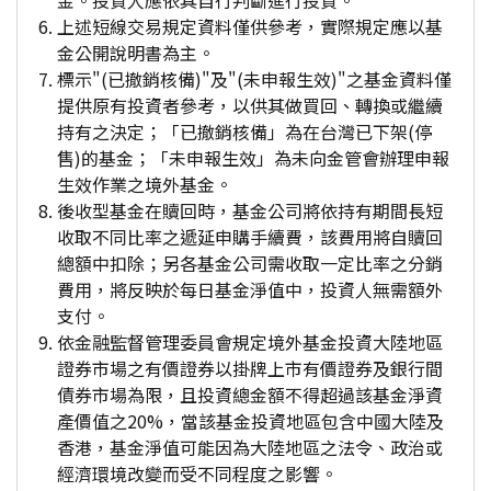
金。投資人應依其自行判斷進行投資。
上述短線交易規定資料僅供參考，實際規定應以基
金公開說明書為主。
標示"(已撤銷核備)"及"(未申報生效)"之基金資料僅
提供原有投資者參考，以供其做買回、轉換或繼續
持有之決定；「已撤銷核備」為在台灣已下架(停
售)的基金；「未申報生效」為未向金管會辦理申報
生效作業之境外基金。
後收型基金在贖回時，基金公司將依持有期間長短
收取不同比率之遞延申購手續費，該費用將自贖回
總額中扣除；另各基金公司需收取一定比率之分銷
費用，將反映於每日基金淨值中，投資人無需額外
支付。
依金融監督管理委員會規定境外基金投資大陸地區
證券市場之有價證券以掛牌上市有價證券及銀行間
債券市場為限，且投資總金額不得超過該基金淨資
產價值之20%，當該基金投資地區包含中國大陸及
香港，基金淨值可能因為大陸地區之法令、政治或
經濟環境改變而受不同程度之影響。