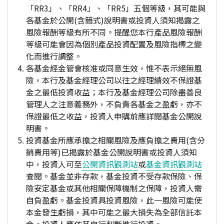
「RR3」、「RR4」、「RR5」五個等級，其可能與
各基金於公開(含簡式)說明書或投資人須知揭露之
風險報酬等級有所不同。提醒您本行產品風險報酬
等級可能會因為個別產品投資配置及風險指標之變
化而進行調整。
各基金經金管會核准或同意生效，惟不表示絕無風
險，本行及基金經理公司以往之經理績效不保證基
金之最低投資收益；本行及基金經理公司除盡善良
管理人之注意義務外，不負責各基金之盈虧，亦不
保證最低之收益，投資人申購前應詳閱基金公開說
明書。
投資基金所應承擔之相關風險及應負擔之費用(含分
銷費用等)已揭露於基金公開說明書或投資人須知
中，投資人可至
公開資訊觀測站
或
基金資訊觀測站
查閱。基金並非存款，基金投資不受存款保險、保
險安定基金或其他相關保障機制之保障，投資人需
自負盈虧。基金投資具投資風險，此一風險可能使
本金發生虧損，其中可能之最大損失為全部信託本