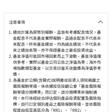
注意事項
績效計算為原幣別報酬，且皆有考慮配息情況。基
金配息不代表基金實際報酬，且過去配息不代表未
來配息。所有基金績效，均為過去績效，不代表未
來之績效表現，亦不保證基金之最低投資收益。
基金淨值可能因市場因素而上下波動，基金淨值僅
供參考，實際以基金公司公告之淨值為準；海外市
場指數類型基金，以交易日當天收盤價為淨值參考
價。
各基金於公開(含簡式)說明書或投資人須知揭露之
風險報酬等級，係依據投信投顧公會「基金風險報
酬等級分類標準」而訂定，該分類標準非強制適
用。本行係經綜合評估個別產品投資配置及風險指
標，自行訂定個別產品之風險報酬等級，並依風險
程度由低至高區分為「RR1」、「RR2」、