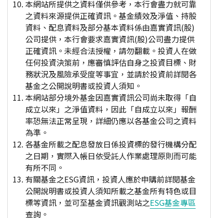
本網站所提供之資料僅供參考，本行會盡力就可靠
之資料來源提供正確資訊。基金績效及淨值、持股
資料、配息資料及部分基本資料係由嘉實資訊(股)
公司提供，本行會要求嘉實資訊(股)公司盡力提供
正確資訊。未經合法授權，請勿翻載。投資人在做
任何投資決策前，應審慎評估自身之投資目標、財
務狀況及風險承受度等事宜，並請於投資前詳閱各
基金之公開說明書或投資人須知。
本網站部分境外基金因嘉實資訊公司尚未取得「自
成立以來」之淨值資料，因此「自成立以來」報酬
率恐無法正常呈現，詳細仍應以各基金公司之資料
為準。
各基金所載之配息發放日係投資標的發行機構分配
之日期，實際入帳日依受託人作業處理原則而可能
有所不同。
有關基金之ESG資訊，投資人應於申購前詳閱基金
公開說明書或投資人須知所載之基金所有特色或目
標等資訊，並可至基金資訊觀測站之
ESG基金專區
查詢。