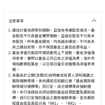
注意事項
績效計算為原幣別報酬，且皆有考慮配息情況。基
金配息不代表基金實際報酬，且過去配息不代表未
來配息。所有基金績效，均為過去績效，不代表未
來之績效表現，亦不保證基金之最低投資收益。
基金淨值可能因市場因素而上下波動，基金淨值僅
供參考，實際以基金公司公告之淨值為準；海外市
場指數類型基金，以交易日當天收盤價為淨值參考
價。
各基金於公開(含簡式)說明書或投資人須知揭露之
風險報酬等級，係依據投信投顧公會「基金風險報
酬等級分類標準」而訂定，該分類標準非強制適
用。本行係經綜合評估個別產品投資配置及風險指
標，自行訂定個別產品之風險報酬等級，並依風險
程度由低至高區分為「RR1」、「RR2」、