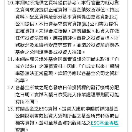
本網站所提供之資料僅供參考，本行會盡力就可靠
之資料來源提供正確資訊。基金績效及淨值、持股
資料、配息資料及部分基本資料係由嘉實資訊(股)
公司提供，本行會要求嘉實資訊(股)公司盡力提供
正確資訊。未經合法授權，請勿翻載。投資人在做
任何投資決策前，應審慎評估自身之投資目標、財
務狀況及風險承受度等事宜，並請於投資前詳閱各
基金之公開說明書或投資人須知。
本網站部分境外基金因嘉實資訊公司尚未取得「自
成立以來」之淨值資料，因此「自成立以來」報酬
率恐無法正常呈現，詳細仍應以各基金公司之資料
為準。
各基金所載之配息發放日係投資標的發行機構分配
之日期，實際入帳日依受託人作業處理原則而可能
有所不同。
有關基金之ESG資訊，投資人應於申購前詳閱基金
公開說明書或投資人須知所載之基金所有特色或目
標等資訊，並可至基金資訊觀測站之
ESG基金專區
查詢。