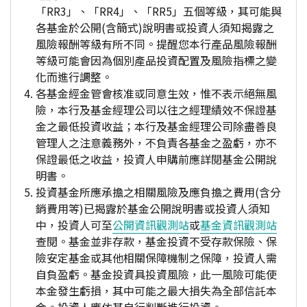
「RR3」、「RR4」、「RR5」五個等級，其可能與
各基金於公開(含簡式)說明書或投資人須知揭露之
風險報酬等級有所不同。提醒您本行產品風險報酬
等級可能會因為個別產品投資配置及風險指標之變
化而進行調整。
各基金經金管會核准或同意生效，惟不表示絕無風
險，本行及基金經理公司以往之經理績效不保證基
金之最低投資收益；本行及基金經理公司除盡善良
管理人之注意義務外，不負責各基金之盈虧，亦不
保證最低之收益，投資人申購前應詳閱基金公開說
明書。
投資基金所應承擔之相關風險及應負擔之費用(含分
銷費用等)已揭露於基金公開說明書或投資人須知
中，投資人可至
公開資訊觀測站
或
基金資訊觀測站
查閱。基金並非存款，基金投資不受存款保險、保
險安定基金或其他相關保障機制之保障，投資人需
自負盈虧。基金投資具投資風險，此一風險可能使
本金發生虧損，其中可能之最大損失為全部信託本