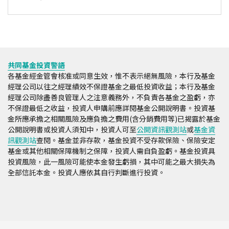
共同基金投資警語
各基金經金管會核准或同意生效，惟不表示絕無風險，本行及基金
經理公司以往之經理績效不保證基金之最低投資收益；本行及基金
經理公司除盡善良管理人之注意義務外，不負責各基金之盈虧，亦
不保證最低之收益，投資人申購前應詳閱基金公開說明書。投資基
金所應承擔之相關風險及應負擔之費用(含分銷費用等)已揭露於基金
公開說明書或投資人須知中，投資人可至
公開資訊觀測站
或
基金資
訊觀測站
查閱。基金並非存款，基金投資不受存款保險、保險安定
基金或其他相關保障機制之保障，投資人需自負盈虧。基金投資具
投資風險，此一風險可能使本金發生虧損，其中可能之最大損失為
全部信託本金。投資人應依其自行判斷進行投資。