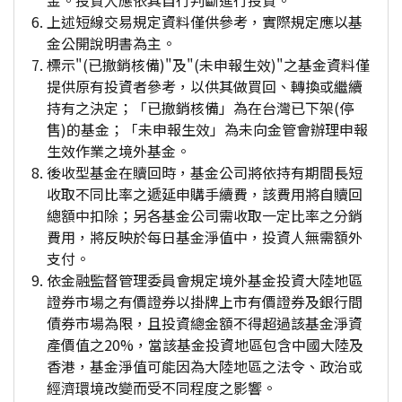
金。投資人應依其自行判斷進行投資。
上述短線交易規定資料僅供參考，實際規定應以基
金公開說明書為主。
標示"(已撤銷核備)"及"(未申報生效)"之基金資料僅
提供原有投資者參考，以供其做買回、轉換或繼續
持有之決定；「已撤銷核備」為在台灣已下架(停
售)的基金；「未申報生效」為未向金管會辦理申報
生效作業之境外基金。
後收型基金在贖回時，基金公司將依持有期間長短
收取不同比率之遞延申購手續費，該費用將自贖回
總額中扣除；另各基金公司需收取一定比率之分銷
費用，將反映於每日基金淨值中，投資人無需額外
支付。
依金融監督管理委員會規定境外基金投資大陸地區
證券市場之有價證券以掛牌上市有價證券及銀行間
債券市場為限，且投資總金額不得超過該基金淨資
產價值之20%，當該基金投資地區包含中國大陸及
香港，基金淨值可能因為大陸地區之法令、政治或
經濟環境改變而受不同程度之影響。