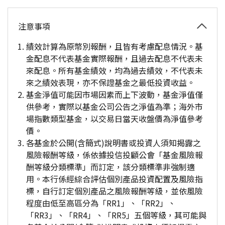
注意事項
績效計算為原幣別報酬，且皆有考慮配息情況。基
金配息不代表基金實際報酬，且過去配息不代表未
來配息。所有基金績效，均為過去績效，不代表未
來之績效表現，亦不保證基金之最低投資收益。
基金淨值可能因市場因素而上下波動，基金淨值僅
供參考，實際以基金公司公告之淨值為準；海外市
場指數類型基金，以交易日當天收盤價為淨值參考
價。
各基金於公開(含簡式)說明書或投資人須知揭露之
風險報酬等級，係依據投信投顧公會「基金風險報
酬等級分類標準」而訂定，該分類標準非強制適
用。本行係經綜合評估個別產品投資配置及風險指
標，自行訂定個別產品之風險報酬等級，並依風險
程度由低至高區分為「RR1」、「RR2」、
「RR3」、「RR4」、「RR5」五個等級，其可能與