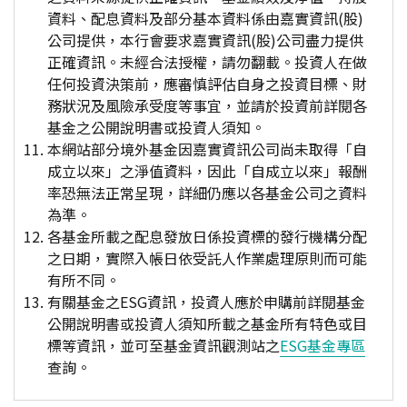
資料、配息資料及部分基本資料係由嘉實資訊(股)
公司提供，本行會要求嘉實資訊(股)公司盡力提供
正確資訊。未經合法授權，請勿翻載。投資人在做
任何投資決策前，應審慎評估自身之投資目標、財
務狀況及風險承受度等事宜，並請於投資前詳閱各
基金之公開說明書或投資人須知。
本網站部分境外基金因嘉實資訊公司尚未取得「自
成立以來」之淨值資料，因此「自成立以來」報酬
率恐無法正常呈現，詳細仍應以各基金公司之資料
為準。
各基金所載之配息發放日係投資標的發行機構分配
之日期，實際入帳日依受託人作業處理原則而可能
有所不同。
有關基金之ESG資訊，投資人應於申購前詳閱基金
公開說明書或投資人須知所載之基金所有特色或目
標等資訊，並可至基金資訊觀測站之
ESG基金專區
查詢。