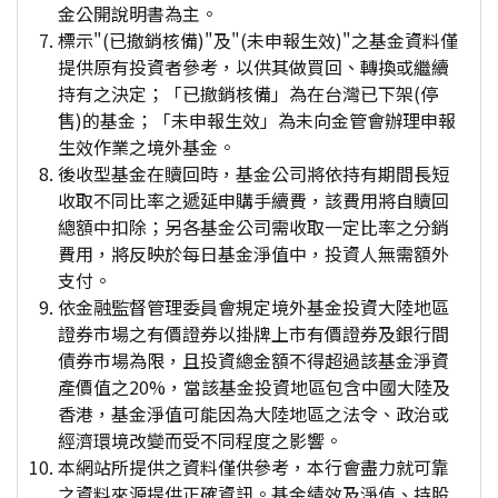
金公開說明書為主。
標示"(已撤銷核備)"及"(未申報生效)"之基金資料僅
提供原有投資者參考，以供其做買回、轉換或繼續
持有之決定；「已撤銷核備」為在台灣已下架(停
售)的基金；「未申報生效」為未向金管會辦理申報
生效作業之境外基金。
後收型基金在贖回時，基金公司將依持有期間長短
收取不同比率之遞延申購手續費，該費用將自贖回
總額中扣除；另各基金公司需收取一定比率之分銷
費用，將反映於每日基金淨值中，投資人無需額外
支付。
依金融監督管理委員會規定境外基金投資大陸地區
證券市場之有價證券以掛牌上市有價證券及銀行間
債券市場為限，且投資總金額不得超過該基金淨資
產價值之20%，當該基金投資地區包含中國大陸及
香港，基金淨值可能因為大陸地區之法令、政治或
經濟環境改變而受不同程度之影響。
本網站所提供之資料僅供參考，本行會盡力就可靠
之資料來源提供正確資訊。基金績效及淨值、持股