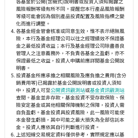
各基金於公開(含簡式)說明書或投資人須知揭露之
風險報酬等級有所不同。提醒您本行產品風險報酬
等級可能會因為個別產品投資配置及風險指標之變
化而進行調整。
各基金經金管會核准或同意生效，惟不表示絕無風
險，本行及基金經理公司以往之經理績效不保證基
金之最低投資收益；本行及基金經理公司除盡善良
管理人之注意義務外，不負責各基金之盈虧，亦不
保證最低之收益，投資人申購前應詳閱基金公開說
明書。
投資基金所應承擔之相關風險及應負擔之費用(含分
銷費用等)已揭露於基金公開說明書或投資人須知
中，投資人可至
公開資訊觀測站
或
基金資訊觀測站
查閱。基金並非存款，基金投資不受存款保險、保
險安定基金或其他相關保障機制之保障，投資人需
自負盈虧。基金投資具投資風險，此一風險可能使
本金發生虧損，其中可能之最大損失為全部信託本
金。投資人應依其自行判斷進行投資。
上述短線交易規定資料僅供參考，實際規定應以基