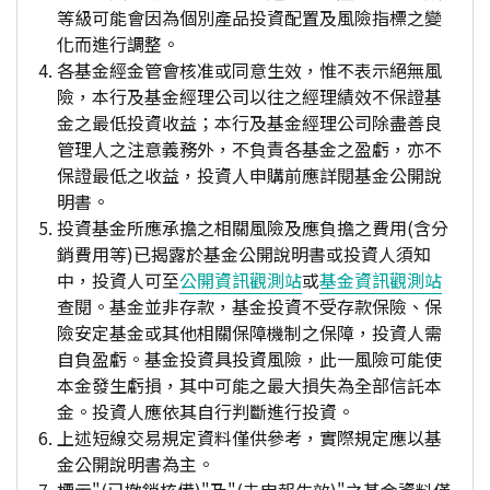
等級可能會因為個別產品投資配置及風險指標之變
化而進行調整。
各基金經金管會核准或同意生效，惟不表示絕無風
險，本行及基金經理公司以往之經理績效不保證基
金之最低投資收益；本行及基金經理公司除盡善良
管理人之注意義務外，不負責各基金之盈虧，亦不
保證最低之收益，投資人申購前應詳閱基金公開說
明書。
投資基金所應承擔之相關風險及應負擔之費用(含分
銷費用等)已揭露於基金公開說明書或投資人須知
中，投資人可至
公開資訊觀測站
或
基金資訊觀測站
查閱。基金並非存款，基金投資不受存款保險、保
險安定基金或其他相關保障機制之保障，投資人需
自負盈虧。基金投資具投資風險，此一風險可能使
本金發生虧損，其中可能之最大損失為全部信託本
金。投資人應依其自行判斷進行投資。
上述短線交易規定資料僅供參考，實際規定應以基
金公開說明書為主。