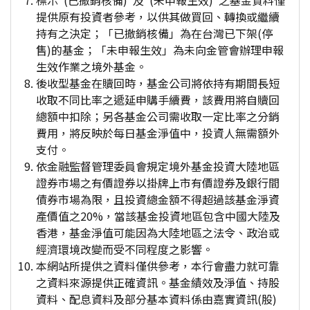
標示"(已撤銷核備)"及"(未申報生效)"之基金資料僅
提供原有投資者參考，以供其做買回、轉換或繼續
持有之決定；「已撤銷核備」為在台灣已下架(停
售)的基金；「未申報生效」為未向金管會辦理申報
生效作業之境外基金。
後收型基金在贖回時，基金公司將依持有期間長短
收取不同比率之遞延申購手續費，該費用將自贖回
總額中扣除；另各基金公司需收取一定比率之分銷
費用，將反映於每日基金淨值中，投資人無需額外
支付。
依金融監督管理委員會規定境外基金投資大陸地區
證券市場之有價證券以掛牌上市有價證券及銀行間
債券市場為限，且投資總金額不得超過該基金淨資
產價值之20%，當該基金投資地區包含中國大陸及
香港，基金淨值可能因為大陸地區之法令、政治或
經濟環境改變而受不同程度之影響。
本網站所提供之資料僅供參考，本行會盡力就可靠
之資料來源提供正確資訊。基金績效及淨值、持股
資料、配息資料及部分基本資料係由嘉實資訊(股)