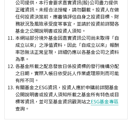
公司提供，本行會要求嘉實資訊(股)公司盡力提供
正確資訊。未經合法授權，請勿翻載。投資人在做
任何投資決策前，應審慎評估自身之投資目標、財
務狀況及風險承受度等事宜，並請於投資前詳閱各
基金之公開說明書或投資人須知。
本網站部分境外基金因嘉實資訊公司尚未取得「自
成立以來」之淨值資料，因此「自成立以來」報酬
率恐無法正常呈現，詳細仍應以各基金公司之資料
為準。
各基金所載之配息發放日係投資標的發行機構分配
之日期，實際入帳日依受託人作業處理原則而可能
有所不同。
有關基金之ESG資訊，投資人應於申購前詳閱基金
公開說明書或投資人須知所載之基金所有特色或目
標等資訊，並可至基金資訊觀測站之
ESG基金專區
查詢。