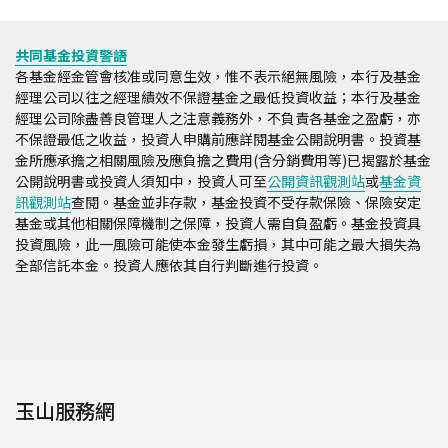
共同基金投資警語
各基金經金管會核准或同意生效，惟不表示絕無風險，本行及基金
經理公司以往之經理績效不保證基金之最低投資收益；本行及基金
經理公司除盡善良管理人之注意義務外，不負責各基金之盈虧，亦
不保證最低之收益，投資人申購前應詳閱基金公開說明書。投資基
金所應承擔之相關風險及應負擔之費用(含分銷費用等)已揭露於基金
公開說明書或投資人須知中，投資人可至
公開資訊觀測站
或
基金資
訊觀測站
查閱。基金並非存款，基金投資不受存款保險、保險安定
基金或其他相關保障機制之保障，投資人需自負盈虧。基金投資具
投資風險，此一風險可能使本金發生虧損，其中可能之最大損失為
全部信託本金。投資人應依其自行判斷進行投資。
玉山服務網