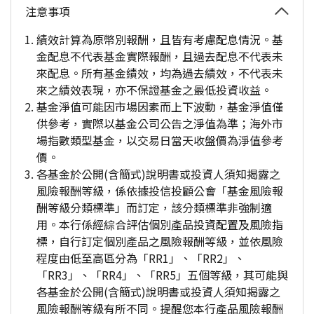
注意事項
績效計算為原幣別報酬，且皆有考慮配息情況。基
金配息不代表基金實際報酬，且過去配息不代表未
來配息。所有基金績效，均為過去績效，不代表未
來之績效表現，亦不保證基金之最低投資收益。
基金淨值可能因市場因素而上下波動，基金淨值僅
供參考，實際以基金公司公告之淨值為準；海外市
場指數類型基金，以交易日當天收盤價為淨值參考
價。
各基金於公開(含簡式)說明書或投資人須知揭露之
風險報酬等級，係依據投信投顧公會「基金風險報
酬等級分類標準」而訂定，該分類標準非強制適
用。本行係經綜合評估個別產品投資配置及風險指
標，自行訂定個別產品之風險報酬等級，並依風險
程度由低至高區分為「RR1」、「RR2」、
「RR3」、「RR4」、「RR5」五個等級，其可能與
各基金於公開(含簡式)說明書或投資人須知揭露之
風險報酬等級有所不同。提醒您本行產品風險報酬