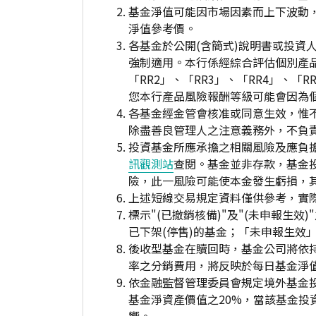
基金淨值可能因市場因素而上下波動
淨值參考價。
各基金於公開(含簡式)說明書或投
強制適用。本行係經綜合評估個別產
「RR2」、「RR3」、「RR4」、
您本行產品風險報酬等級可能會因為
各基金經金管會核准或同意生效，惟
除盡善良管理人之注意義務外，不負
投資基金所應承擔之相關風險及應負擔
訊觀測站
查閱。基金並非存款，基金
險，此一風險可能使本金發生虧損，
上述短線交易規定資料僅供參考，實
標示"(已撤銷核備)"及"(未申報
已下架(停售)的基金；「未申報生效
後收型基金在贖回時，基金公司將依
率之分銷費用，將反映於每日基金淨
依金融監督管理委員會規定境外基金
基金淨資產價值之20%，當該基金