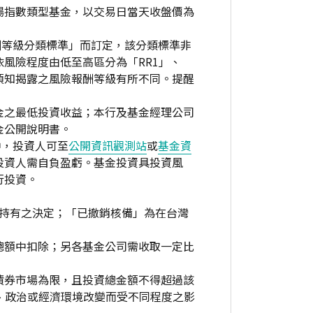
場指數類型基金，以交易日當天收盤價為
酬等級分類標準」而訂定，該分類標準非
風險程度由低至高區分為「RR1」、
資人須知揭露之風險報酬等級有所不同。提醒
金之最低投資收益；本行及基金經理公司
金公開說明書。
中，投資人可至
公開資訊觀測站
或
基金資
投資人需自負盈虧。基金投資具投資風
行投資。
繼續持有之決定；「已撤銷核備」為在台灣
總額中扣除；另各基金公司需收取一定比
債券市場為限，且投資總金額不得超過該
、政治或經濟環境改變而受不同程度之影