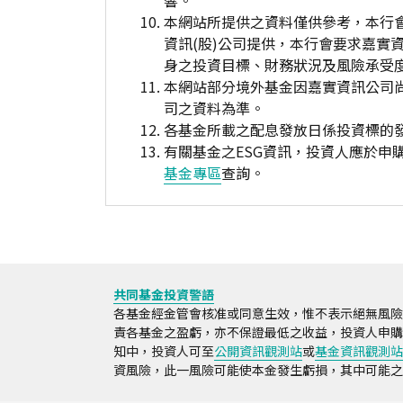
響。
本網站所提供之資料僅供參考，本行
資訊(股)公司提供，本行會要求嘉實
身之投資目標、財務狀況及風險承受
本網站部分境外基金因嘉實資訊公司
司之資料為準。
各基金所載之配息發放日係投資標的
有關基金之ESG資訊，投資人應於
基金專區
查詢。
共同基金投資警語
各基金經金管會核准或同意生效，惟不表示絕無風險
責各基金之盈虧，亦不保證最低之收益，投資人申購
知中，投資人可至
公開資訊觀測站
或
基金資訊觀測站
資風險，此一風險可能使本金發生虧損，其中可能之