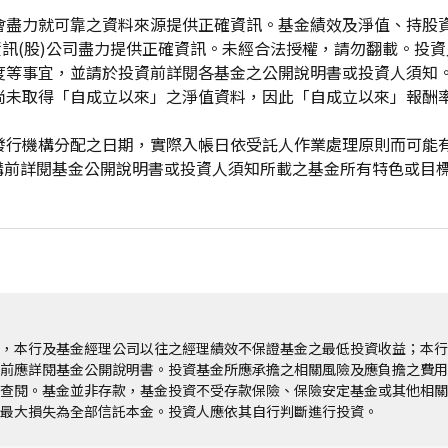
會盡力就可靠之資料來源提供正確資訊。基金績效及淨值、持股
資訊(股)公司盡力提供正確資訊。未經合法授權，請勿翻載。投
度等事宜，並請於投資前詳閱各基金之公開說明書或投資人須知
尚未取得「自成立以來」之淨值資料，因此「自成立以來」報酬
發行機構分配之日期，實際入帳日依受託人作業處理原則而可能
申購前詳閱基金公開說明書或投資人須知所載之基金所有特色或目
，本行及基金經理公司以往之經理績效不保證基金之最低投資收益；本行
前應詳閱基金公開說明書。投資基金所應承擔之相關風險及應負擔之費用
查閱。基金並非存款，基金投資不受存款保險、保險安定基金或其他相關
最大損失為全部信託本金。投資人應依其自行判斷進行投資。