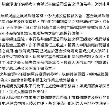
，基金淨值僅供參考，實際以基金公司公告之淨值為準；海外市
資人須知揭露之風險報酬等級，係依據投信投顧公會「基金風險報
品投資配置及風險指標，自行訂定個別產品之風險報酬等級，並依
「RR5」五個等級，其可能與各基金於公開(含簡式)說明書或投
個別產品投資配置及風險指標之變化而進行調整。
不表示絕無風險，本行及基金經理公司以往之經理績效不保證基
責各基金之盈虧，亦不保證最低之收益，投資人申購前應詳閱基
之費用(含分銷費用等)已揭露於基金公開說明書或投資人須知
投資不受存款保險、保險安定基金或其他相關保障機制之保障，
其中可能之最大損失為全部信託本金。投資人應依其自行判斷進
際規定應以基金公開說明書為主。
生效)"之基金資料僅提供原有投資者參考，以供其做買回、轉換或
」為未向金管會辦理申報生效作業之境外基金。
持有期間長短收取不同比率之遞延申購手續費，該費用將自贖回
值中，投資人無需額外支付。
投資大陸地區證券市場之有價證券以掛牌上市有價證券及銀行間
投資地區包含中國大陸及香港，基金淨值可能因為大陸地區之法令