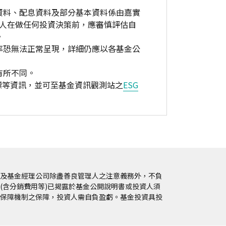
資料、配息資料及部分基本資料係由嘉實
資人在做任何投資決策前，應審慎評估自
。
率恐無法正常呈現，詳細仍應以各基金公
有所不同。
標等資訊，並可至基金資訊觀測站之
ESG
及基金經理公司除盡善良管理人之注意義務外，不負
(含分銷費用等)已揭露於基金公開說明書或投資人須
保障機制之保障，投資人需自負盈虧。基金投資具投