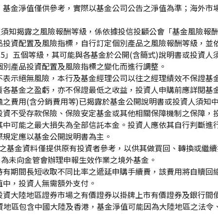
，基金淨值僅供參考，實際以基金公司公告之淨值為準；海外市
資人須知揭露之風險報酬等級，係依據投信投顧公會「基金風險報
品投資配置及風險指標，自行訂定個別產品之風險報酬等級，並依
「RR5」五個等級，其可能與各基金於公開(含簡式)說明書或投
個別產品投資配置及風險指標之變化而進行調整。
不表示絕無風險，本行及基金經理公司以往之經理績效不保證基
責各基金之盈虧，亦不保證最低之收益，投資人申購前應詳閱基
之費用(含分銷費用等)已揭露於基金公開說明書或投資人須知
投資不受存款保險、保險安定基金或其他相關保障機制之保障，
其中可能之最大損失為全部信託本金。投資人應依其自行判斷進
際規定應以基金公開說明書為主。
生效)"之基金資料僅提供原有投資者參考，以供其做買回、轉換或
」為未向金管會辦理申報生效作業之境外基金。
持有期間長短收取不同比率之遞延申購手續費，該費用將自贖回
值中，投資人無需額外支付。
投資大陸地區證券市場之有價證券以掛牌上市有價證券及銀行間
投資地區包含中國大陸及香港，基金淨值可能因為大陸地區之法令