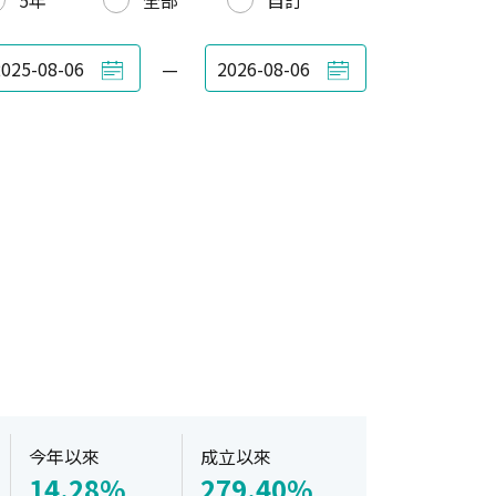
5年
全部
自訂
—
今年以來
成立以來
14.28%
279.40%