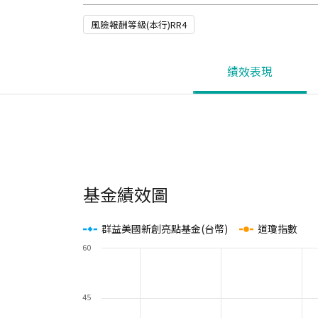
風險報酬等級(本行)RR4
績效表現
基金績效圖
群益美國新創亮點基金(台幣)
道瓊指數
60
45