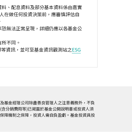
資料、配息資料及部分基本資料係由嘉實
資人在做任何投資決策前，應審慎評估自
。
率恐無法正常呈現，詳細仍應以各基金公
有所不同。
標等資訊，並可至基金資訊觀測站之
ESG
及基金經理公司除盡善良管理人之注意義務外，不負
(含分銷費用等)已揭露於基金公開說明書或投資人須
保障機制之保障，投資人需自負盈虧。基金投資具投