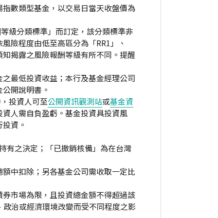
場指數類型基金，以交易日當天收盤價為
酬等級分類標準」而訂定，該分類標準非
風險程度由低至高區分為「RR1」、
資人須知揭露之風險報酬等級有所不同。提醒
金之最低投資收益；本行及基金經理公司
金公開說明書。
中，投資人可至
公開資訊觀測站
或
基金資
投資人需自負盈虧。基金投資具投資風
行投資。
繼續持有之決定；「已撤銷核備」為在台灣
總額中扣除；另各基金公司需收取一定比
債券市場為限，且投資總金額不得超過該
、政治或經濟環境改變而受不同程度之影