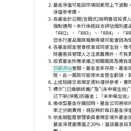
基金淨值可能因市場因素而上下波動
淨值參考價。
各基金於公開(含簡式)說明書或投
強制適用。本行係經綜合評估個別產
「RR2」、「RR3」、「RR4」、
您本行產品風險報酬等級可能會因為
各基金經金管會核准或同意生效，惟
除盡善良管理人之注意義務外，不負
投資基金所應承擔之相關風險及應負擔
訊觀測站
查閱。基金並非存款，基金
險，此一風險可能使本金發生虧損，
上述短線交易規定資料僅供參考，實
標示"(已撤銷核備)"及"(未申報
已下架(停售)的基金；「未申報生效
後收型基金在贖回時，基金公司將依
率之分銷費用，將反映於每日基金淨
依金融監督管理委員會規定境外基金
基金淨資產價值之20%，當該基金