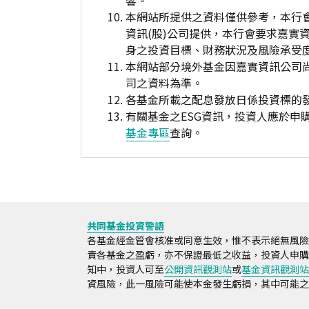
響。
本網站所提供之資料僅供參考，本行
資訊(股)公司提供，本行會要求嘉實
身之投資目標、財務狀況及風險承受
本網站部分境外基金因嘉實資訊公司
司之資料為準。
各基金所載之配息發放日係投資標的
有關基金之ESG資訊，投資人應於
基金專區
查詢。
共同基金投資警語
各基金經金管會核准或同意生效，惟不表示絕無風險
責各基金之盈虧，亦不保證最低之收益，投資人申購
知中，投資人可至
公開資訊觀測站
或
基金資訊觀測站
資風險，此一風險可能使本金發生虧損，其中可能之