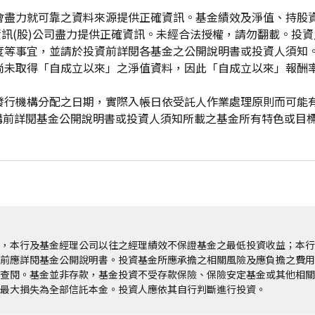
會盡力就可靠之資料來源提供正確資訊。基金績效及淨值、持股
資訊(股)公司盡力提供正確資訊。未經合法授權，請勿翻載。投
度等事宜，並請於投資前詳閱各基金之公開說明書或投資人須知
尚未取得「自成立以來」之淨值資料，因此「自成立以來」報酬
發行機構分配之日期，實際入帳日依受託人作業處理原則而可能
申購前詳閱基金公開說明書或投資人須知所載之基金所有特色或目
，本行及基金經理公司以往之經理績效不保證基金之最低投資收益；本行
前應詳閱基金公開說明書。投資基金所應承擔之相關風險及應負擔之費用
查閱。基金並非存款，基金投資不受存款保險、保險安定基金或其他相關
最大損失為全部信託本金。投資人應依其自行判斷進行投資。