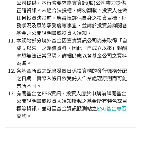
公司提供，本行會要求嘉實資訊(股)公司盡力提供
正確資訊。未經合法授權，請勿翻載。投資人在做
任何投資決策前，應審慎評估自身之投資目標、財
務狀況及風險承受度等事宜，並請於投資前詳閱各
基金之公開說明書或投資人須知。
本網站部分境外基金因嘉實資訊公司尚未取得「自
成立以來」之淨值資料，因此「自成立以來」報酬
率恐無法正常呈現，詳細仍應以各基金公司之資料
為準。
各基金所載之配息發放日係投資標的發行機構分配
之日期，實際入帳日依受託人作業處理原則而可能
有所不同。
有關基金之ESG資訊，投資人應於申購前詳閱基金
公開說明書或投資人須知所載之基金所有特色或目
標等資訊，並可至基金資訊觀測站之
ESG基金專區
查詢。