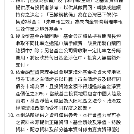
標示"(已撤銷核備)"及"(未申報生效)"之基金資料僅
提供原有投資者參考，以供其做買回、轉換或繼續
持有之決定；「已撤銷核備」為在台灣已下架(停
售)的基金；「未申報生效」為未向金管會辦理申報
生效作業之境外基金。
後收型基金在贖回時，基金公司將依持有期間長短
收取不同比率之遞延申購手續費，該費用將自贖回
總額中扣除；另各基金公司需收取一定比率之分銷
費用，將反映於每日基金淨值中，投資人無需額外
支付。
依金融監督管理委員會規定境外基金投資大陸地區
證券市場之有價證券以掛牌上市有價證券及銀行間
債券市場為限，且投資總金額不得超過該基金淨資
產價值之20%，當該基金投資地區包含中國大陸及
香港，基金淨值可能因為大陸地區之法令、政治或
經濟環境改變而受不同程度之影響。
本網站所提供之資料僅供參考，本行會盡力就可靠
之資料來源提供正確資訊。基金績效及淨值、持股
資料、配息資料及部分基本資料係由嘉實資訊(股)