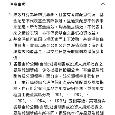
注意事項
績效計算為原幣別報酬，且皆有考慮配息情況。基
金配息不代表基金實際報酬，且過去配息不代表未
來配息。所有基金績效，均為過去績效，不代表未
來之績效表現，亦不保證基金之最低投資收益。
基金淨值可能因市場因素而上下波動，基金淨值僅
供參考，實際以基金公司公告之淨值為準；海外市
場指數類型基金，以交易日當天收盤價為淨值參考
價。
各基金於公開(含簡式)說明書或投資人須知揭露之
風險報酬等級，係依據投信投顧公會「基金風險報
酬等級分類標準」而訂定，該分類標準非強制適
用。本行係經綜合評估個別產品投資配置及風險指
標，自行訂定個別產品之風險報酬等級，並依風險
程度由低至高區分為「RR1」、「RR2」、
「RR3」、「RR4」、「RR5」五個等級，其可能與
各基金於公開(含簡式)說明書或投資人須知揭露之
風險報酬等級有所不同。提醒您本行產品風險報酬