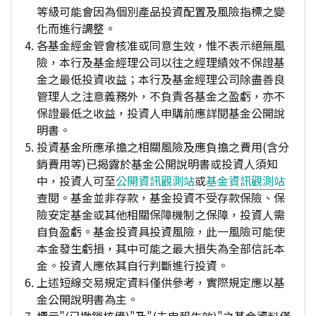
等級可能會因為個別產品投資配置及風險指標之變
化而進行調整。
各基金經金管會核准或同意生效，惟不表示絕無風
險，本行及基金經理公司以往之經理績效不保證基
金之最低投資收益；本行及基金經理公司除盡善良
管理人之注意義務外，不負責各基金之盈虧，亦不
保證最低之收益，投資人申購前應詳閱基金公開說
明書。
投資基金所應承擔之相關風險及應負擔之費用(含分
銷費用等)已揭露於基金公開說明書或投資人須知
中，投資人可至
公開資訊觀測站
或
基金資訊觀測站
查閱。基金並非存款，基金投資不受存款保險、保
險安定基金或其他相關保障機制之保障，投資人需
自負盈虧。基金投資具投資風險，此一風險可能使
本金發生虧損，其中可能之最大損失為全部信託本
金。投資人應依其自行判斷進行投資。
上述短線交易規定資料僅供參考，實際規定應以基
金公開說明書為主。