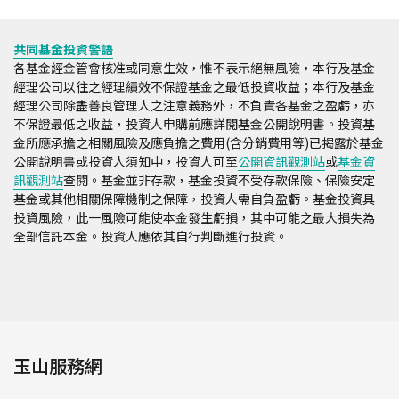
共同基金投資警語
各基金經金管會核准或同意生效，惟不表示絕無風險，本行及基金
經理公司以往之經理績效不保證基金之最低投資收益；本行及基金
經理公司除盡善良管理人之注意義務外，不負責各基金之盈虧，亦
不保證最低之收益，投資人申購前應詳閱基金公開說明書。投資基
金所應承擔之相關風險及應負擔之費用(含分銷費用等)已揭露於基金
公開說明書或投資人須知中，投資人可至
公開資訊觀測站
或
基金資
訊觀測站
查閱。基金並非存款，基金投資不受存款保險、保險安定
基金或其他相關保障機制之保障，投資人需自負盈虧。基金投資具
投資風險，此一風險可能使本金發生虧損，其中可能之最大損失為
全部信託本金。投資人應依其自行判斷進行投資。
玉山服務網