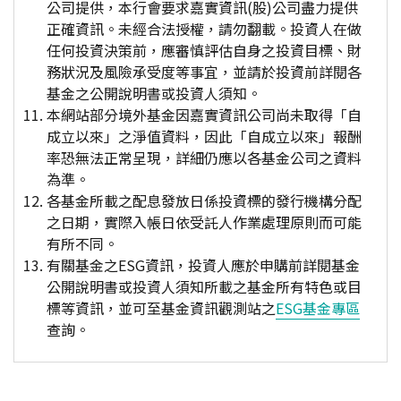
公司提供，本行會要求嘉實資訊(股)公司盡力提供
正確資訊。未經合法授權，請勿翻載。投資人在做
任何投資決策前，應審慎評估自身之投資目標、財
務狀況及風險承受度等事宜，並請於投資前詳閱各
基金之公開說明書或投資人須知。
本網站部分境外基金因嘉實資訊公司尚未取得「自
成立以來」之淨值資料，因此「自成立以來」報酬
率恐無法正常呈現，詳細仍應以各基金公司之資料
為準。
各基金所載之配息發放日係投資標的發行機構分配
之日期，實際入帳日依受託人作業處理原則而可能
有所不同。
有關基金之ESG資訊，投資人應於申購前詳閱基金
公開說明書或投資人須知所載之基金所有特色或目
標等資訊，並可至基金資訊觀測站之
ESG基金專區
查詢。