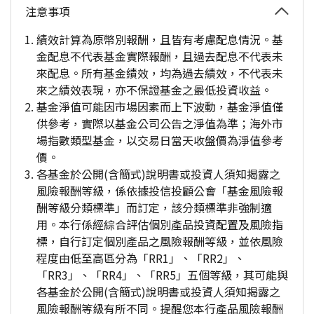
注意事項
績效計算為原幣別報酬，且皆有考慮配息情況。基
金配息不代表基金實際報酬，且過去配息不代表未
來配息。所有基金績效，均為過去績效，不代表未
來之績效表現，亦不保證基金之最低投資收益。
基金淨值可能因市場因素而上下波動，基金淨值僅
供參考，實際以基金公司公告之淨值為準；海外市
場指數類型基金，以交易日當天收盤價為淨值參考
價。
各基金於公開(含簡式)說明書或投資人須知揭露之
風險報酬等級，係依據投信投顧公會「基金風險報
酬等級分類標準」而訂定，該分類標準非強制適
用。本行係經綜合評估個別產品投資配置及風險指
標，自行訂定個別產品之風險報酬等級，並依風險
程度由低至高區分為「RR1」、「RR2」、
「RR3」、「RR4」、「RR5」五個等級，其可能與
各基金於公開(含簡式)說明書或投資人須知揭露之
風險報酬等級有所不同。提醒您本行產品風險報酬