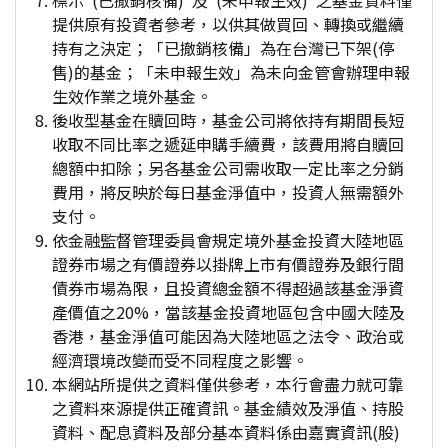
標示"(已撤銷核備)"及"(未申報生效)"之基金資料僅
提供原有投資者參考，以供其做買回、轉換或繼續
持有之決定；「已撤銷核備」為在台灣已下架(停
售)的基金；「未申報生效」為未向金管會辦理申報
生效作業之境外基金。
後收型基金在贖回時，基金公司將依持有期間長短
收取不同比率之遞延申購手續費，該費用將自贖回
總額中扣除；另各基金公司需收取一定比率之分銷
費用，將反映於每日基金淨值中，投資人無需額外
支付。
依金融監督管理委員會規定境外基金投資大陸地區
證券市場之有價證券以掛牌上市有價證券及銀行間
債券市場為限，且投資總金額不得超過該基金淨資
產價值之20%，當該基金投資地區包含中國大陸及
香港，基金淨值可能因為大陸地區之法令、政治或
經濟環境改變而受不同程度之影響。
本網站所提供之資料僅供參考，本行會盡力就可靠
之資料來源提供正確資訊。基金績效及淨值、持股
資料、配息資料及部分基本資料係由嘉實資訊(股)