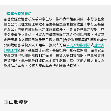
共同基金投資警語
各基金經金管會核准或同意生效，惟不表示絕無風險，本行及基金
經理公司以往之經理績效不保證基金之最低投資收益；本行及基金
經理公司除盡善良管理人之注意義務外，不負責各基金之盈虧，亦
不保證最低之收益，投資人申購前應詳閱基金公開說明書。投資基
金所應承擔之相關風險及應負擔之費用(含分銷費用等)已揭露於基金
公開說明書或投資人須知中，投資人可至
公開資訊觀測站
或
基金資
訊觀測站
查閱。基金並非存款，基金投資不受存款保險、保險安定
基金或其他相關保障機制之保障，投資人需自負盈虧。基金投資具
投資風險，此一風險可能使本金發生虧損，其中可能之最大損失為
全部信託本金。投資人應依其自行判斷進行投資。
玉山服務網