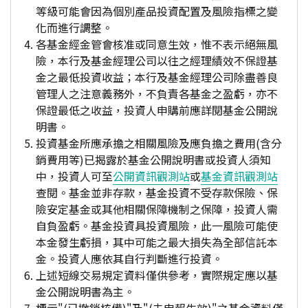
等級可能會因為個別產品投資配置及風險指標之變
化而進行調整。
各基金經金管會核准或同意生效，惟不表示絕無風
險，本行及基金經理公司以往之經理績效不保證基
金之最低投資收益；本行及基金經理公司除盡善良
管理人之注意義務外，不負責各基金之盈虧，亦不
保證最低之收益，投資人申購前應詳閱基金公開說
明書。
投資基金所應承擔之相關風險及應負擔之費用(含分
銷費用等)已揭露於基金公開說明書或投資人須知
中，投資人可至
公開資訊觀測站
或
基金資訊觀測站
查閱。基金並非存款，基金投資不受存款保險、保
險安定基金或其他相關保障機制之保障，投資人需
自負盈虧。基金投資具投資風險，此一風險可能使
本金發生虧損，其中可能之最大損失為全部信託本
金。投資人應依其自行判斷進行投資。
上述短線交易規定資料僅供參考，實際規定應以基
金公開說明書為主。