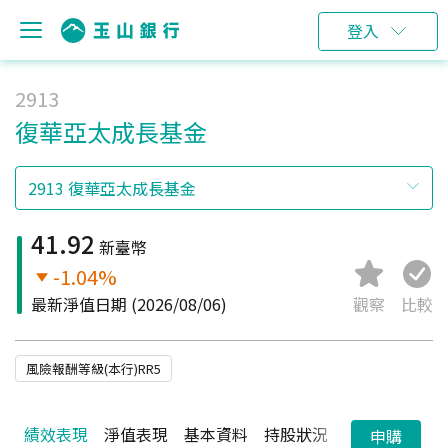
登入
2913
復華亞太成長基金
41.92
新臺幣
-1.04%
最新淨值日期
(2026/08/06)
觀察
比較
風險報酬等級(本行)RR5
績效表現
淨值表現
基本資料
持股狀況
配息狀況
申購