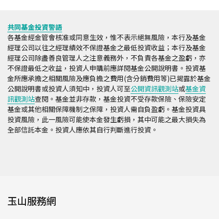
共同基金投資警語
各基金經金管會核准或同意生效，惟不表示絕無風險，本行及基金
經理公司以往之經理績效不保證基金之最低投資收益；本行及基金
經理公司除盡善良管理人之注意義務外，不負責各基金之盈虧，亦
不保證最低之收益，投資人申購前應詳閱基金公開說明書。投資基
金所應承擔之相關風險及應負擔之費用(含分銷費用等)已揭露於基金
公開說明書或投資人須知中，投資人可至
公開資訊觀測站
或
基金資
訊觀測站
查閱。基金並非存款，基金投資不受存款保險、保險安定
基金或其他相關保障機制之保障，投資人需自負盈虧。基金投資具
投資風險，此一風險可能使本金發生虧損，其中可能之最大損失為
全部信託本金。投資人應依其自行判斷進行投資。
玉山服務網