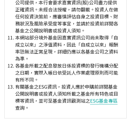
公司提供，本行會要求嘉實資訊(股)公司盡力提供
正確資訊。未經合法授權，請勿翻載。投資人在做
任何投資決策前，應審慎評估自身之投資目標、財
務狀況及風險承受度等事宜，並請於投資前詳閱各
基金之公開說明書或投資人須知。
本網站部分境外基金因嘉實資訊公司尚未取得「自
成立以來」之淨值資料，因此「自成立以來」報酬
率恐無法正常呈現，詳細仍應以各基金公司之資料
為準。
各基金所載之配息發放日係投資標的發行機構分配
之日期，實際入帳日依受託人作業處理原則而可能
有所不同。
有關基金之ESG資訊，投資人應於申購前詳閱基金
公開說明書或投資人須知所載之基金所有特色或目
標等資訊，並可至基金資訊觀測站之
ESG基金專區
查詢。