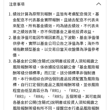
注意事項
績效計算為原幣別報酬，且皆有考慮配息情況。基
金配息不代表基金實際報酬，且過去配息不代表未
來配息。所有基金績效，均為過去績效，不代表未
來之績效表現，亦不保證基金之最低投資收益。
基金淨值可能因市場因素而上下波動，基金淨值僅
供參考，實際以基金公司公告之淨值為準；海外市
場指數類型基金，以交易日當天收盤價為淨值參考
價。
各基金於公開(含簡式)說明書或投資人須知揭露之
風險報酬等級，係依據投信投顧公會「基金風險報
酬等級分類標準」而訂定，該分類標準非強制適
用。本行係經綜合評估個別產品投資配置及風險指
標，自行訂定個別產品之風險報酬等級，並依風險
程度由低至高區分為「RR1」、「RR2」、
「RR3」、「RR4」、「RR5」五個等級，其可能與
各基金於公開(含簡式)說明書或投資人須知揭露之
風險報酬等級有所不同。提醒您本行產品風險報酬