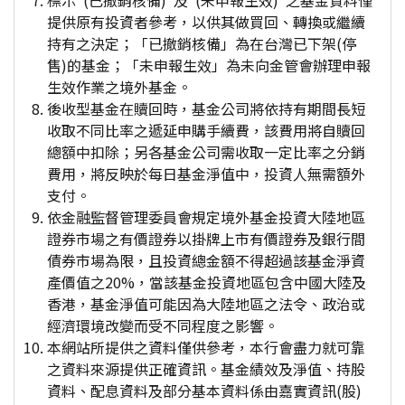
標示"(已撤銷核備)"及"(未申報生效)"之基金資料僅
提供原有投資者參考，以供其做買回、轉換或繼續
持有之決定；「已撤銷核備」為在台灣已下架(停
售)的基金；「未申報生效」為未向金管會辦理申報
生效作業之境外基金。
後收型基金在贖回時，基金公司將依持有期間長短
收取不同比率之遞延申購手續費，該費用將自贖回
總額中扣除；另各基金公司需收取一定比率之分銷
費用，將反映於每日基金淨值中，投資人無需額外
支付。
依金融監督管理委員會規定境外基金投資大陸地區
證券市場之有價證券以掛牌上市有價證券及銀行間
債券市場為限，且投資總金額不得超過該基金淨資
產價值之20%，當該基金投資地區包含中國大陸及
香港，基金淨值可能因為大陸地區之法令、政治或
經濟環境改變而受不同程度之影響。
本網站所提供之資料僅供參考，本行會盡力就可靠
之資料來源提供正確資訊。基金績效及淨值、持股
資料、配息資料及部分基本資料係由嘉實資訊(股)