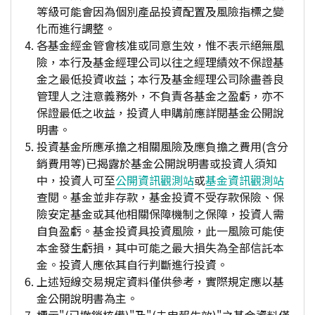
等級可能會因為個別產品投資配置及風險指標之變
化而進行調整。
各基金經金管會核准或同意生效，惟不表示絕無風
險，本行及基金經理公司以往之經理績效不保證基
金之最低投資收益；本行及基金經理公司除盡善良
管理人之注意義務外，不負責各基金之盈虧，亦不
保證最低之收益，投資人申購前應詳閱基金公開說
明書。
投資基金所應承擔之相關風險及應負擔之費用(含分
銷費用等)已揭露於基金公開說明書或投資人須知
中，投資人可至
公開資訊觀測站
或
基金資訊觀測站
查閱。基金並非存款，基金投資不受存款保險、保
險安定基金或其他相關保障機制之保障，投資人需
自負盈虧。基金投資具投資風險，此一風險可能使
本金發生虧損，其中可能之最大損失為全部信託本
金。投資人應依其自行判斷進行投資。
上述短線交易規定資料僅供參考，實際規定應以基
金公開說明書為主。