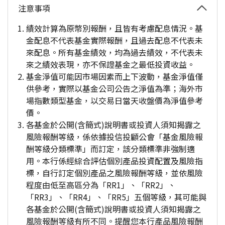
注意事項
績效計算為原幣別報酬，且皆有考慮配息情況。基
金配息不代表基金實際報酬，且過去配息不代表未
來配息。所有基金績效，均為過去績效，不代表未
來之績效表現，亦不保證基金之最低投資收益。
基金淨值可能因市場因素而上下波動，基金淨值僅
供參考，實際以基金公司公告之淨值為準；海外市
場指數類型基金，以交易日當天收盤價為淨值參考
價。
各基金於公開(含簡式)說明書或投資人須知揭露之
風險報酬等級，係依據投信投顧公會「基金風險報
酬等級分類標準」而訂定，該分類標準非強制適
用。本行係經綜合評估個別產品投資配置及風險指
標，自行訂定個別產品之風險報酬等級，並依風險
程度由低至高區分為「RR1」、「RR2」、
「RR3」、「RR4」、「RR5」五個等級，其可能與
各基金於公開(含簡式)說明書或投資人須知揭露之
風險報酬等級有所不同。提醒您本行產品風險報酬