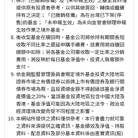
標示"(已撤銷核備)"及"(未申報生效)"之基金資料僅
提供原有投資者參考，以供其做買回、轉換或繼續
持有之決定；「已撤銷核備」為在台灣已下架(停
售)的基金；「未申報生效」為未向金管會辦理申報
生效作業之境外基金。
後收型基金在贖回時，基金公司將依持有期間長短
收取不同比率之遞延申購手續費，該費用將自贖回
總額中扣除；另各基金公司需收取一定比率之分銷
費用，將反映於每日基金淨值中，投資人無需額外
支付。
依金融監督管理委員會規定境外基金投資大陸地區
證券市場之有價證券以掛牌上市有價證券及銀行間
債券市場為限，且投資總金額不得超過該基金淨資
產價值之20%，當該基金投資地區包含中國大陸及
香港，基金淨值可能因為大陸地區之法令、政治或
經濟環境改變而受不同程度之影響。
本網站所提供之資料僅供參考，本行會盡力就可靠
之資料來源提供正確資訊。基金績效及淨值、持股
資料、配息資料及部分基本資料係由嘉實資訊(股)