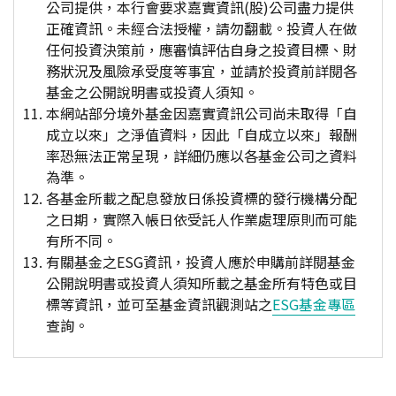
公司提供，本行會要求嘉實資訊(股)公司盡力提供
正確資訊。未經合法授權，請勿翻載。投資人在做
任何投資決策前，應審慎評估自身之投資目標、財
務狀況及風險承受度等事宜，並請於投資前詳閱各
基金之公開說明書或投資人須知。
本網站部分境外基金因嘉實資訊公司尚未取得「自
成立以來」之淨值資料，因此「自成立以來」報酬
率恐無法正常呈現，詳細仍應以各基金公司之資料
為準。
各基金所載之配息發放日係投資標的發行機構分配
之日期，實際入帳日依受託人作業處理原則而可能
有所不同。
有關基金之ESG資訊，投資人應於申購前詳閱基金
公開說明書或投資人須知所載之基金所有特色或目
標等資訊，並可至基金資訊觀測站之
ESG基金專區
查詢。