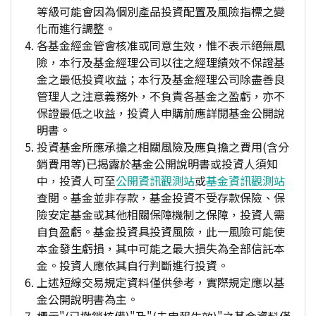
等級可能會因為個別產品投資配置及風險指標之變
化而進行調整。
各基金經金管會核准或同意生效，惟不表示絕無風
險，本行及基金經理公司以往之經理績效不保證基
金之最低投資收益；本行及基金經理公司除盡善良
管理人之注意義務外，不負責各基金之盈虧，亦不
保證最低之收益，投資人申購前應詳閱基金公開說
明書。
投資基金所應承擔之相關風險及應負擔之費用(含分
銷費用等)已揭露於基金公開說明書或投資人須知
中，投資人可至
公開資訊觀測站
或
基金資訊觀測站
查閱。基金並非存款，基金投資不受存款保險、保
險安定基金或其他相關保障機制之保障，投資人需
自負盈虧。基金投資具投資風險，此一風險可能使
本金發生虧損，其中可能之最大損失為全部信託本
金。投資人應依其自行判斷進行投資。
上述短線交易規定資料僅供參考，實際規定應以基
金公開說明書為主。