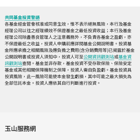
共同基金投資警語
各基金經金管會核准或同意生效，惟不表示絕無風險，本行及基金
經理公司以往之經理績效不保證基金之最低投資收益；本行及基金
經理公司除盡善良管理人之注意義務外，不負責各基金之盈虧，亦
不保證最低之收益，投資人申購前應詳閱基金公開說明書。投資基
金所應承擔之相關風險及應負擔之費用(含分銷費用等)已揭露於基金
公開說明書或投資人須知中，投資人可至
公開資訊觀測站
或
基金資
訊觀測站
查閱。基金並非存款，基金投資不受存款保險、保險安定
基金或其他相關保障機制之保障，投資人需自負盈虧。基金投資具
投資風險，此一風險可能使本金發生虧損，其中可能之最大損失為
全部信託本金。投資人應依其自行判斷進行投資。
玉山服務網