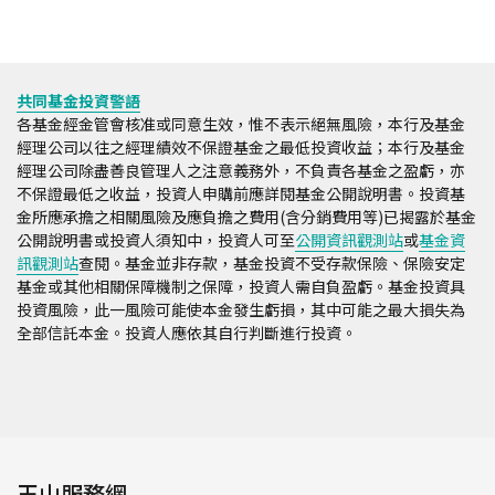
共同基金投資警語
各基金經金管會核准或同意生效，惟不表示絕無風險，本行及基金
經理公司以往之經理績效不保證基金之最低投資收益；本行及基金
經理公司除盡善良管理人之注意義務外，不負責各基金之盈虧，亦
不保證最低之收益，投資人申購前應詳閱基金公開說明書。投資基
金所應承擔之相關風險及應負擔之費用(含分銷費用等)已揭露於基金
公開說明書或投資人須知中，投資人可至
公開資訊觀測站
或
基金資
訊觀測站
查閱。基金並非存款，基金投資不受存款保險、保險安定
基金或其他相關保障機制之保障，投資人需自負盈虧。基金投資具
投資風險，此一風險可能使本金發生虧損，其中可能之最大損失為
全部信託本金。投資人應依其自行判斷進行投資。
玉山服務網