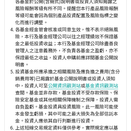
各基金於公開(含簡式)說明書或投資人須知揭露之
風險報酬等級有所不同。提醒您本行產品風險報酬
等級可能會因為個別產品投資配置及風險指標之變
化而進行調整。
各基金經金管會核准或同意生效，惟不表示絕無風
險，本行及基金經理公司以往之經理績效不保證基
金之最低投資收益；本行及基金經理公司除盡善良
管理人之注意義務外，不負責各基金之盈虧，亦不
保證最低之收益，投資人申購前應詳閱基金公開說
明書。
投資基金所應承擔之相關風險及應負擔之費用(含分
銷費用等)已揭露於基金公開說明書或投資人須知
中，投資人可至
公開資訊觀測站
或
基金資訊觀測站
查閱。基金並非存款，基金投資不受存款保險、保
險安定基金或其他相關保障機制之保障，投資人需
自負盈虧。基金投資具投資風險，此一風險可能使
本金發生虧損，其中可能之最大損失為全部信託本
金。投資人應依其自行判斷進行投資。
上述短線交易規定資料僅供參考，實際規定應以基