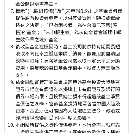
金公開說明書為主。
標示"(已撤銷核備)"及"(未申報生效)"之基金資料僅
提供原有投資者參考，以供其做買回、轉換或繼續
持有之決定；「已撤銷核備」為在台灣已下架(停
售)的基金；「未申報生效」為未向金管會辦理申報
生效作業之境外基金。
後收型基金在贖回時，基金公司將依持有期間長短
收取不同比率之遞延申購手續費，該費用將自贖回
總額中扣除；另各基金公司需收取一定比率之分銷
費用，將反映於每日基金淨值中，投資人無需額外
支付。
依金融監督管理委員會規定境外基金投資大陸地區
證券市場之有價證券以掛牌上市有價證券及銀行間
債券市場為限，且投資總金額不得超過該基金淨資
產價值之20%，當該基金投資地區包含中國大陸及
香港，基金淨值可能因為大陸地區之法令、政治或
經濟環境改變而受不同程度之影響。
本網站所提供之資料僅供參考，本行會盡力就可靠
之資料來源提供正確資訊。基金績效及淨值、持股