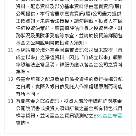
資料、配息資料及部分基本資料係由嘉實資訊(股)
公司提供，本行會要求嘉實資訊(股)公司盡力提供
正確資訊。未經合法授權，請勿翻載。投資人在做
任何投資決策前，應審慎評估自身之投資目標、財
務狀況及風險承受度等事宜，並請於投資前詳閱各
基金之公開說明書或投資人須知。
本網站部分境外基金因嘉實資訊公司尚未取得「自
成立以來」之淨值資料，因此「自成立以來」報酬
率恐無法正常呈現，詳細仍應以各基金公司之資料
為準。
各基金所載之配息發放日係投資標的發行機構分配
之日期，實際入帳日依受託人作業處理原則而可能
有所不同。
有關基金之ESG資訊，投資人應於申購前詳閱基金
公開說明書或投資人須知所載之基金所有特色或目
標等資訊，並可至基金資訊觀測站之
ESG基金專區
查詢。