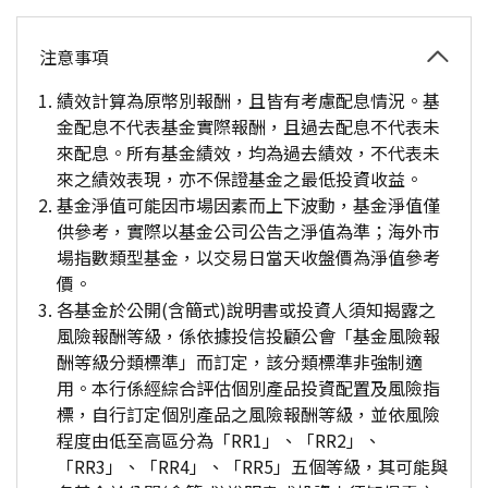
注意事項
績效計算為原幣別報酬，且皆有考慮配息情況。基
金配息不代表基金實際報酬，且過去配息不代表未
來配息。所有基金績效，均為過去績效，不代表未
來之績效表現，亦不保證基金之最低投資收益。
基金淨值可能因市場因素而上下波動，基金淨值僅
供參考，實際以基金公司公告之淨值為準；海外市
場指數類型基金，以交易日當天收盤價為淨值參考
價。
各基金於公開(含簡式)說明書或投資人須知揭露之
風險報酬等級，係依據投信投顧公會「基金風險報
酬等級分類標準」而訂定，該分類標準非強制適
用。本行係經綜合評估個別產品投資配置及風險指
標，自行訂定個別產品之風險報酬等級，並依風險
程度由低至高區分為「RR1」、「RR2」、
「RR3」、「RR4」、「RR5」五個等級，其可能與