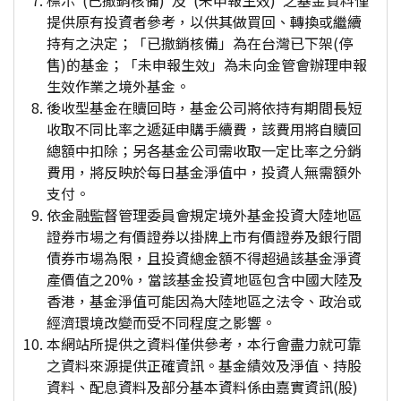
標示"(已撤銷核備)"及"(未申報生效)"之基金資料僅
提供原有投資者參考，以供其做買回、轉換或繼續
持有之決定；「已撤銷核備」為在台灣已下架(停
售)的基金；「未申報生效」為未向金管會辦理申報
生效作業之境外基金。
後收型基金在贖回時，基金公司將依持有期間長短
收取不同比率之遞延申購手續費，該費用將自贖回
總額中扣除；另各基金公司需收取一定比率之分銷
費用，將反映於每日基金淨值中，投資人無需額外
支付。
依金融監督管理委員會規定境外基金投資大陸地區
證券市場之有價證券以掛牌上市有價證券及銀行間
債券市場為限，且投資總金額不得超過該基金淨資
產價值之20%，當該基金投資地區包含中國大陸及
香港，基金淨值可能因為大陸地區之法令、政治或
經濟環境改變而受不同程度之影響。
本網站所提供之資料僅供參考，本行會盡力就可靠
之資料來源提供正確資訊。基金績效及淨值、持股
資料、配息資料及部分基本資料係由嘉實資訊(股)