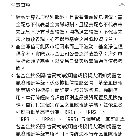
注意事項
績效計算為原幣別報酬，且皆有考慮配息情況。基
金配息不代表基金實際報酬，且過去配息不代表未
來配息。所有基金績效，均為過去績效，不代表未
來之績效表現，亦不保證基金之最低投資收益。
基金淨值可能因市場因素而上下波動，基金淨值僅
供參考，實際以基金公司公告之淨值為準；海外市
場指數類型基金，以交易日當天收盤價為淨值參考
價。
各基金於公開(含簡式)說明書或投資人須知揭露之
風險報酬等級，係依據投信投顧公會「基金風險報
酬等級分類標準」而訂定，該分類標準非強制適
用。本行係經綜合評估個別產品投資配置及風險指
標，自行訂定個別產品之風險報酬等級，並依風險
程度由低至高區分為「RR1」、「RR2」、
「RR3」、「RR4」、「RR5」五個等級，其可能與
各基金於公開(含簡式)說明書或投資人須知揭露之
風險報酬等級有所不同。提醒您本行產品風險報酬