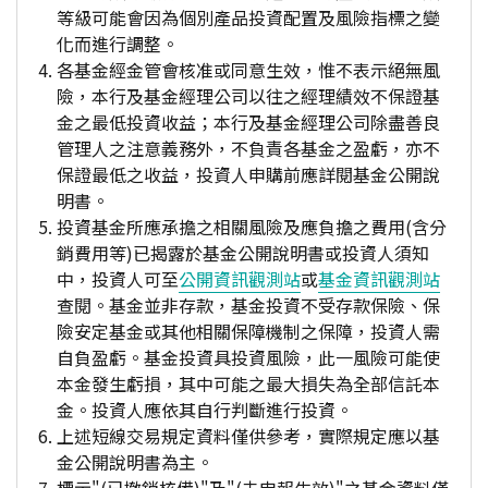
等級可能會因為個別產品投資配置及風險指標之變
化而進行調整。
各基金經金管會核准或同意生效，惟不表示絕無風
險，本行及基金經理公司以往之經理績效不保證基
金之最低投資收益；本行及基金經理公司除盡善良
管理人之注意義務外，不負責各基金之盈虧，亦不
保證最低之收益，投資人申購前應詳閱基金公開說
明書。
投資基金所應承擔之相關風險及應負擔之費用(含分
銷費用等)已揭露於基金公開說明書或投資人須知
中，投資人可至
公開資訊觀測站
或
基金資訊觀測站
查閱。基金並非存款，基金投資不受存款保險、保
險安定基金或其他相關保障機制之保障，投資人需
自負盈虧。基金投資具投資風險，此一風險可能使
本金發生虧損，其中可能之最大損失為全部信託本
金。投資人應依其自行判斷進行投資。
上述短線交易規定資料僅供參考，實際規定應以基
金公開說明書為主。