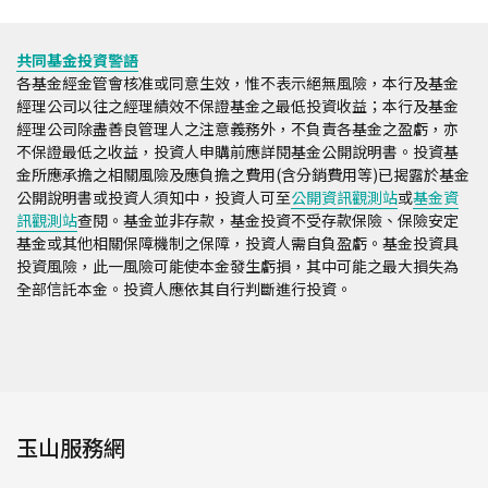
共同基金投資警語
各基金經金管會核准或同意生效，惟不表示絕無風險，本行及基金
經理公司以往之經理績效不保證基金之最低投資收益；本行及基金
經理公司除盡善良管理人之注意義務外，不負責各基金之盈虧，亦
不保證最低之收益，投資人申購前應詳閱基金公開說明書。投資基
金所應承擔之相關風險及應負擔之費用(含分銷費用等)已揭露於基金
公開說明書或投資人須知中，投資人可至
公開資訊觀測站
或
基金資
訊觀測站
查閱。基金並非存款，基金投資不受存款保險、保險安定
基金或其他相關保障機制之保障，投資人需自負盈虧。基金投資具
投資風險，此一風險可能使本金發生虧損，其中可能之最大損失為
全部信託本金。投資人應依其自行判斷進行投資。
玉山服務網