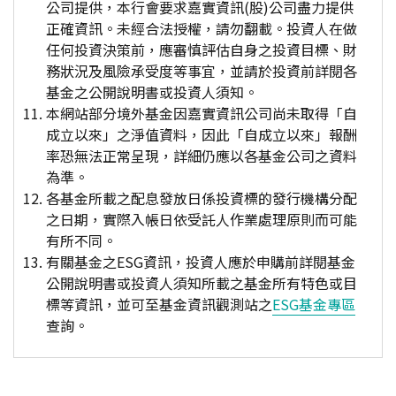
公司提供，本行會要求嘉實資訊(股)公司盡力提供
正確資訊。未經合法授權，請勿翻載。投資人在做
任何投資決策前，應審慎評估自身之投資目標、財
務狀況及風險承受度等事宜，並請於投資前詳閱各
基金之公開說明書或投資人須知。
本網站部分境外基金因嘉實資訊公司尚未取得「自
成立以來」之淨值資料，因此「自成立以來」報酬
率恐無法正常呈現，詳細仍應以各基金公司之資料
為準。
各基金所載之配息發放日係投資標的發行機構分配
之日期，實際入帳日依受託人作業處理原則而可能
有所不同。
有關基金之ESG資訊，投資人應於申購前詳閱基金
公開說明書或投資人須知所載之基金所有特色或目
標等資訊，並可至基金資訊觀測站之
ESG基金專區
查詢。