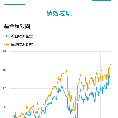
績效表現
基金績效圖
瀚亞歐洲基金
道瓊歐洲指數
24
18
12
6