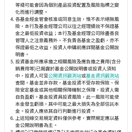
等級可能會因為個別產品投資配置及風險指標之變
化而進行調整。
各基金經金管會核准或同意生效，惟不表示絕無風
險，本行及基金經理公司以往之經理績效不保證基
金之最低投資收益；本行及基金經理公司除盡善良
管理人之注意義務外，不負責各基金之盈虧，亦不
保證最低之收益，投資人申購前應詳閱基金公開說
明書。
投資基金所應承擔之相關風險及應負擔之費用(含分
銷費用等)已揭露於基金公開說明書或投資人須知
中，投資人可至
公開資訊觀測站
或
基金資訊觀測站
查閱。基金並非存款，基金投資不受存款保險、保
險安定基金或其他相關保障機制之保障，投資人需
自負盈虧。基金投資具投資風險，此一風險可能使
本金發生虧損，其中可能之最大損失為全部信託本
金。投資人應依其自行判斷進行投資。
上述短線交易規定資料僅供參考，實際規定應以基
金公開說明書為主。