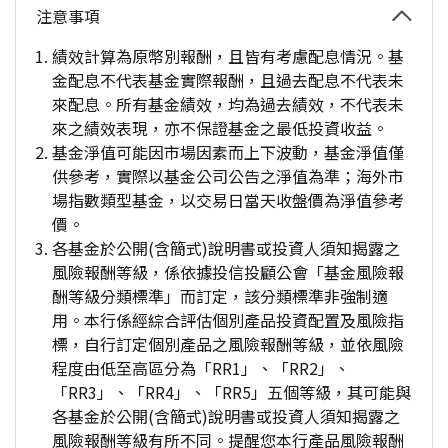
注意事項
績效計算為原幣別報酬，且皆有考慮配息情況。基
金配息不代表基金實際報酬，且過去配息不代表未
來配息。所有基金績效，均為過去績效，不代表未
來之績效表現，亦不保證基金之最低投資收益。
基金淨值可能因市場因素而上下波動，基金淨值僅
供參考，實際以基金公司公告之淨值為準；海外市
場指數類型基金，以交易日當天收盤價為淨值參考
價。
各基金於公開(含簡式)說明書或投資人須知揭露之
風險報酬等級，係依據投信投顧公會「基金風險報
酬等級分類標準」而訂定，該分類標準非強制適
用。本行係經綜合評估個別產品投資配置及風險指
標，自行訂定個別產品之風險報酬等級，並依風險
程度由低至高區分為「RR1」、「RR2」、
「RR3」、「RR4」、「RR5」五個等級，其可能與
各基金於公開(含簡式)說明書或投資人須知揭露之
風險報酬等級有所不同。提醒您本行產品風險報酬