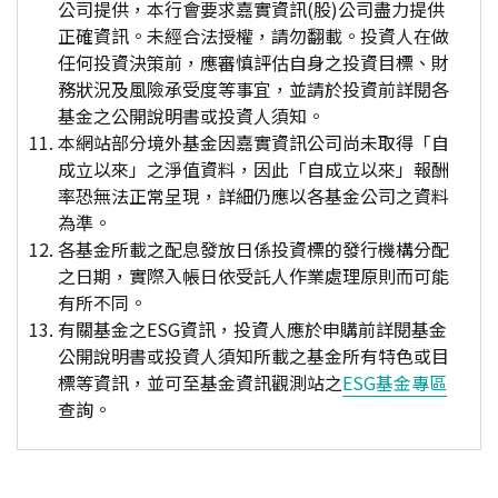
公司提供，本行會要求嘉實資訊(股)公司盡力提供
正確資訊。未經合法授權，請勿翻載。投資人在做
任何投資決策前，應審慎評估自身之投資目標、財
務狀況及風險承受度等事宜，並請於投資前詳閱各
基金之公開說明書或投資人須知。
本網站部分境外基金因嘉實資訊公司尚未取得「自
成立以來」之淨值資料，因此「自成立以來」報酬
率恐無法正常呈現，詳細仍應以各基金公司之資料
為準。
各基金所載之配息發放日係投資標的發行機構分配
之日期，實際入帳日依受託人作業處理原則而可能
有所不同。
有關基金之ESG資訊，投資人應於申購前詳閱基金
公開說明書或投資人須知所載之基金所有特色或目
標等資訊，並可至基金資訊觀測站之
ESG基金專區
查詢。