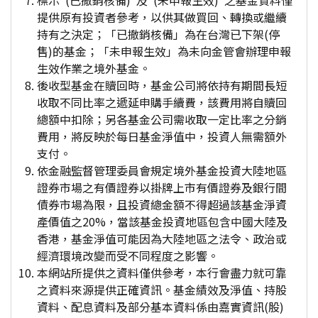
標示"(已撤銷核備)"及"(未申報生效)"之基金資料僅
提供原有投資者參考，以供其做買回、轉換或繼續
持有之決定；「已撤銷核備」為在台灣已下架(停
售)的基金；「未申報生效」為未向金管會辦理申報
生效作業之境外基金。
後收型基金在贖回時，基金公司將依持有期間長短
收取不同比率之遞延申購手續費，該費用將自贖回
總額中扣除；另各基金公司需收取一定比率之分銷
費用，將反映於每日基金淨值中，投資人無需額外
支付。
依金融監督管理委員會規定境外基金投資大陸地區
證券市場之有價證券以掛牌上市有價證券及銀行間
債券市場為限，且投資總金額不得超過該基金淨資
產價值之20%，當該基金投資地區包含中國大陸及
香港，基金淨值可能因為大陸地區之法令、政治或
經濟環境改變而受不同程度之影響。
本網站所提供之資料僅供參考，本行會盡力就可靠
之資料來源提供正確資訊。基金績效及淨值、持股
資料、配息資料及部分基本資料係由嘉實資訊(股)