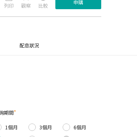
申購
列印
觀察
比較
配息狀況
*
詢期間
1個月
3個月
6個月