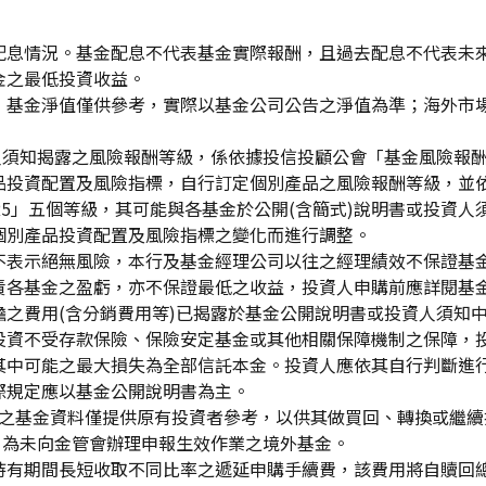
配息情況。基金配息不代表基金實際報酬，且過去配息不代表未
金之最低投資收益。
，基金淨值僅供參考，實際以基金公司公告之淨值為準；海外市
資人須知揭露之風險報酬等級，係依據投信投顧公會「基金風險報
品投資配置及風險指標，自行訂定個別產品之風險報酬等級，並依
「RR5」五個等級，其可能與各基金於公開(含簡式)說明書或投
個別產品投資配置及風險指標之變化而進行調整。
不表示絕無風險，本行及基金經理公司以往之經理績效不保證基
責各基金之盈虧，亦不保證最低之收益，投資人申購前應詳閱基
之費用(含分銷費用等)已揭露於基金公開說明書或投資人須知
投資不受存款保險、保險安定基金或其他相關保障機制之保障，
其中可能之最大損失為全部信託本金。投資人應依其自行判斷進
際規定應以基金公開說明書為主。
生效)"之基金資料僅提供原有投資者參考，以供其做買回、轉換或
」為未向金管會辦理申報生效作業之境外基金。
持有期間長短收取不同比率之遞延申購手續費，該費用將自贖回