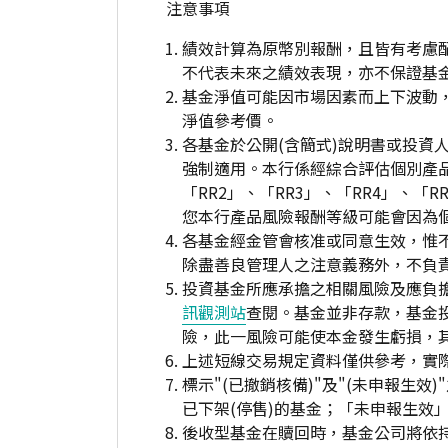
注意事項
績效計算為原幣別報酬，且皆有考慮
不代表未來之績效表現，亦不保證基
基金淨值可能因市場因素而上下波動
淨值參考價。
各基金於公開(含簡式)說明書或投
強制適用。本行係經綜合評估個別產
「RR2」、「RR3」、「RR4」、
您本行產品風險報酬等級可能會因為
各基金經金管會核准或同意生效，惟
除盡善良管理人之注意義務外，不負
投資基金所應承擔之相關風險及應負擔
訊觀測站
查閱。基金並非存款，基金
險，此一風險可能使本金發生虧損，
上述短線交易規定資料僅供參考，實
標示"(已撤銷核備)"及"(未申報
已下架(停售)的基金；「未申報生效
後收型基金在贖回時，基金公司將依