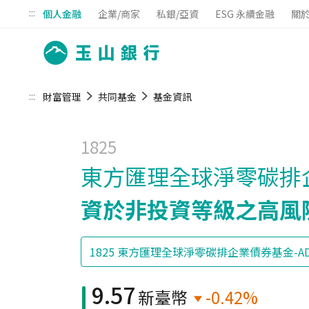
:::
個人金融
企業/商家
私銀/亞資
ESG 永續金融
關
:::
財富管理
共同基金
基金資訊
1825
東方匯理全球淨零碳排企
資於非投資等級之高風
9.57
新臺幣
-0.42%