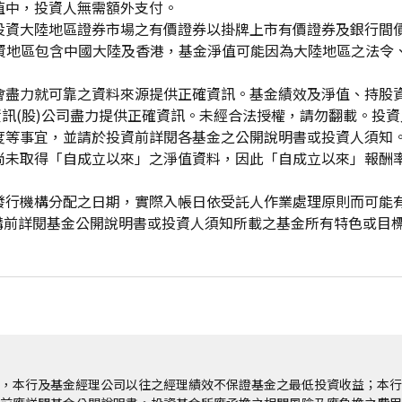
值中，投資人無需額外支付。
投資大陸地區證券市場之有價證券以掛牌上市有價證券及銀行間
投資地區包含中國大陸及香港，基金淨值可能因為大陸地區之法令
會盡力就可靠之資料來源提供正確資訊。基金績效及淨值、持股
資訊(股)公司盡力提供正確資訊。未經合法授權，請勿翻載。投
度等事宜，並請於投資前詳閱各基金之公開說明書或投資人須知
尚未取得「自成立以來」之淨值資料，因此「自成立以來」報酬
發行機構分配之日期，實際入帳日依受託人作業處理原則而可能
申購前詳閱基金公開說明書或投資人須知所載之基金所有特色或目
，本行及基金經理公司以往之經理績效不保證基金之最低投資收益；本行