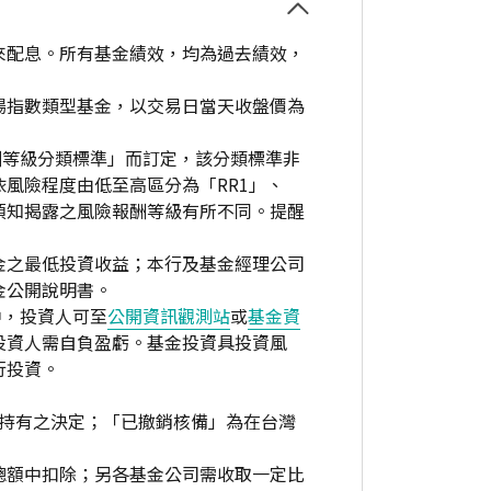
來配息。所有基金績效，均為過去績效，
場指數類型基金，以交易日當天收盤價為
酬等級分類標準」而訂定，該分類標準非
風險程度由低至高區分為「RR1」、
資人須知揭露之風險報酬等級有所不同。提醒
金之最低投資收益；本行及基金經理公司
金公開說明書。
中，投資人可至
公開資訊觀測站
或
基金資
投資人需自負盈虧。基金投資具投資風
行投資。
繼續持有之決定；「已撤銷核備」為在台灣
總額中扣除；另各基金公司需收取一定比