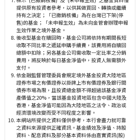
標示"(已撤銷核備)"及"(未申報生效)"之基金資料僅
提供原有投資者參考，以供其做買回、轉換或繼續
持有之決定；「已撤銷核備」為在台灣已下架(停
售)的基金；「未申報生效」為未向金管會辦理申報
生效作業之境外基金。
後收型基金在贖回時，基金公司將依持有期間長短
收取不同比率之遞延申購手續費，該費用將自贖回
總額中扣除；另各基金公司需收取一定比率之分銷
費用，將反映於每日基金淨值中，投資人無需額外
支付。
依金融監督管理委員會規定境外基金投資大陸地區
證券市場之有價證券以掛牌上市有價證券及銀行間
債券市場為限，且投資總金額不得超過該基金淨資
產價值之20%，當該基金投資地區包含中國大陸及
香港，基金淨值可能因為大陸地區之法令、政治或
經濟環境改變而受不同程度之影響。
本網站所提供之資料僅供參考，本行會盡力就可靠
之資料來源提供正確資訊。基金績效及淨值、持股
資料、配息資料及部分基本資料係由嘉實資訊(股)