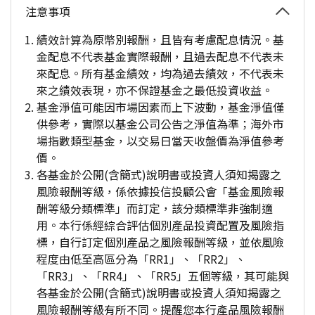
注意事項
績效計算為原幣別報酬，且皆有考慮配息情況。基
金配息不代表基金實際報酬，且過去配息不代表未
來配息。所有基金績效，均為過去績效，不代表未
來之績效表現，亦不保證基金之最低投資收益。
基金淨值可能因市場因素而上下波動，基金淨值僅
供參考，實際以基金公司公告之淨值為準；海外市
場指數類型基金，以交易日當天收盤價為淨值參考
價。
各基金於公開(含簡式)說明書或投資人須知揭露之
風險報酬等級，係依據投信投顧公會「基金風險報
酬等級分類標準」而訂定，該分類標準非強制適
用。本行係經綜合評估個別產品投資配置及風險指
標，自行訂定個別產品之風險報酬等級，並依風險
程度由低至高區分為「RR1」、「RR2」、
「RR3」、「RR4」、「RR5」五個等級，其可能與
各基金於公開(含簡式)說明書或投資人須知揭露之
風險報酬等級有所不同。提醒您本行產品風險報酬