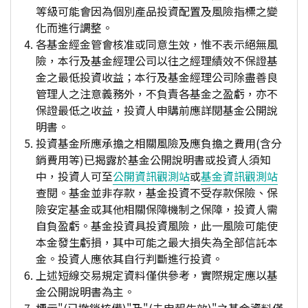
等級可能會因為個別產品投資配置及風險指標之變
化而進行調整。
各基金經金管會核准或同意生效，惟不表示絕無風
險，本行及基金經理公司以往之經理績效不保證基
金之最低投資收益；本行及基金經理公司除盡善良
管理人之注意義務外，不負責各基金之盈虧，亦不
保證最低之收益，投資人申購前應詳閱基金公開說
明書。
投資基金所應承擔之相關風險及應負擔之費用(含分
銷費用等)已揭露於基金公開說明書或投資人須知
中，投資人可至
公開資訊觀測站
或
基金資訊觀測站
查閱。基金並非存款，基金投資不受存款保險、保
險安定基金或其他相關保障機制之保障，投資人需
自負盈虧。基金投資具投資風險，此一風險可能使
本金發生虧損，其中可能之最大損失為全部信託本
金。投資人應依其自行判斷進行投資。
上述短線交易規定資料僅供參考，實際規定應以基
金公開說明書為主。