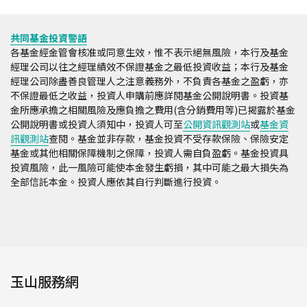
共同基金投資警語
各基金經金管會核准或同意生效，惟不表示絕無風險，本行及基金
經理公司以往之經理績效不保證基金之最低投資收益；本行及基金
經理公司除盡善良管理人之注意義務外，不負責各基金之盈虧，亦
不保證最低之收益，投資人申購前應詳閱基金公開說明書。投資基
金所應承擔之相關風險及應負擔之費用(含分銷費用等)已揭露於基金
公開說明書或投資人須知中，投資人可至
公開資訊觀測站
或
基金資
訊觀測站
查閱。基金並非存款，基金投資不受存款保險、保險安定
基金或其他相關保障機制之保障，投資人需自負盈虧。基金投資具
投資風險，此一風險可能使本金發生虧損，其中可能之最大損失為
全部信託本金。投資人應依其自行判斷進行投資。
玉山服務網