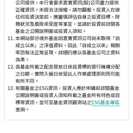
公司提供，本行會要求嘉實資訊(股)公司盡力提供
正確資訊。未經合法授權，請勿翻載。投資人在做
任何投資決策前，應審慎評估自身之投資目標、財
務狀況及風險承受度等事宜，並請於投資前詳閱各
基金之公開說明書或投資人須知。
本網站部分境外基金因嘉實資訊公司尚未取得「自
成立以來」之淨值資料，因此「自成立以來」報酬
率恐無法正常呈現，詳細仍應以各基金公司之資料
為準。
各基金所載之配息發放日係投資標的發行機構分配
之日期，實際入帳日依受託人作業處理原則而可能
有所不同。
有關基金之ESG資訊，投資人應於申購前詳閱基金
公開說明書或投資人須知所載之基金所有特色或目
標等資訊，並可至基金資訊觀測站之
ESG基金專區
查詢。