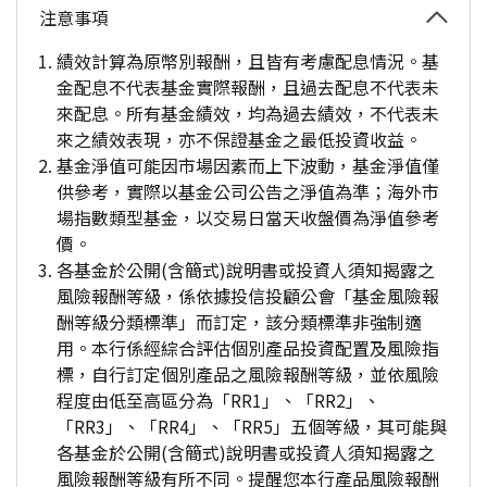
注意事項
績效計算為原幣別報酬，且皆有考慮配息情況。基
金配息不代表基金實際報酬，且過去配息不代表未
來配息。所有基金績效，均為過去績效，不代表未
來之績效表現，亦不保證基金之最低投資收益。
基金淨值可能因市場因素而上下波動，基金淨值僅
供參考，實際以基金公司公告之淨值為準；海外市
場指數類型基金，以交易日當天收盤價為淨值參考
價。
各基金於公開(含簡式)說明書或投資人須知揭露之
風險報酬等級，係依據投信投顧公會「基金風險報
酬等級分類標準」而訂定，該分類標準非強制適
用。本行係經綜合評估個別產品投資配置及風險指
標，自行訂定個別產品之風險報酬等級，並依風險
程度由低至高區分為「RR1」、「RR2」、
「RR3」、「RR4」、「RR5」五個等級，其可能與
各基金於公開(含簡式)說明書或投資人須知揭露之
風險報酬等級有所不同。提醒您本行產品風險報酬