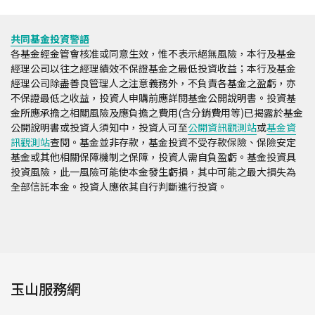
共同基金投資警語
各基金經金管會核准或同意生效，惟不表示絕無風險，本行及基金
經理公司以往之經理績效不保證基金之最低投資收益；本行及基金
經理公司除盡善良管理人之注意義務外，不負責各基金之盈虧，亦
不保證最低之收益，投資人申購前應詳閱基金公開說明書。投資基
金所應承擔之相關風險及應負擔之費用(含分銷費用等)已揭露於基金
公開說明書或投資人須知中，投資人可至
公開資訊觀測站
或
基金資
訊觀測站
查閱。基金並非存款，基金投資不受存款保險、保險安定
基金或其他相關保障機制之保障，投資人需自負盈虧。基金投資具
投資風險，此一風險可能使本金發生虧損，其中可能之最大損失為
全部信託本金。投資人應依其自行判斷進行投資。
玉山服務網