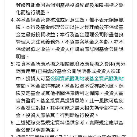
等級可能會因為個別產品投資配置及風險指標之變
化而進行調整。
各基金經金管會核准或同意生效，惟不表示絕無風
險，本行及基金經理公司以往之經理績效不保證基
金之最低投資收益；本行及基金經理公司除盡善良
管理人之注意義務外，不負責各基金之盈虧，亦不
保證最低之收益，投資人申購前應詳閱基金公開說
明書。
投資基金所應承擔之相關風險及應負擔之費用(含分
銷費用等)已揭露於基金公開說明書或投資人須知
中，投資人可至
公開資訊觀測站
或
基金資訊觀測站
查閱。基金並非存款，基金投資不受存款保險、保
險安定基金或其他相關保障機制之保障，投資人需
自負盈虧。基金投資具投資風險，此一風險可能使
本金發生虧損，其中可能之最大損失為全部信託本
金。投資人應依其自行判斷進行投資。
上述短線交易規定資料僅供參考，實際規定應以基
金公開說明書為主。