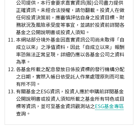
公司提供，本行會要求嘉實資訊(股)公司盡力提供
正確資訊。未經合法授權，請勿翻載。投資人在做
任何投資決策前，應審慎評估自身之投資目標、財
務狀況及風險承受度等事宜，並請於投資前詳閱各
基金之公開說明書或投資人須知。
本網站部分境外基金因嘉實資訊公司尚未取得「自
成立以來」之淨值資料，因此「自成立以來」報酬
率恐無法正常呈現，詳細仍應以各基金公司之資料
為準。
各基金所載之配息發放日係投資標的發行機構分配
之日期，實際入帳日依受託人作業處理原則而可能
有所不同。
有關基金之ESG資訊，投資人應於申購前詳閱基金
公開說明書或投資人須知所載之基金所有特色或目
標等資訊，並可至基金資訊觀測站之
ESG基金專區
查詢。