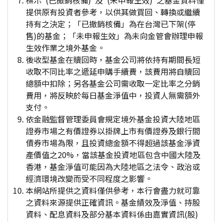
標示"(已撤銷核備)"及"(未申報生效)"之基金資料僅
提供原有投資者參考，以供其做買回、轉換或繼續
持有之決定；「已撤銷核備」為在台灣已下架(停
售)的基金；「未申報生效」為未向金管會辦理申報
生效作業之境外基金。
後收型基金在贖回時，基金公司將依持有期間長短
收取不同比率之遞延申購手續費，該費用將自贖回
總額中扣除；另各基金公司需收取一定比率之分銷
費用，將反映於每日基金淨值中，投資人無需額外
支付。
依金融監督管理委員會規定境外基金投資大陸地區
證券市場之有價證券以掛牌上市有價證券及銀行間
債券市場為限，且投資總金額不得超過該基金淨資
產價值之20%，當該基金投資地區包含中國大陸及
香港，基金淨值可能因為大陸地區之法令、政治或
經濟環境改變而受不同程度之影響。
本網站所提供之資料僅供參考，本行會盡力就可靠
之資料來源提供正確資訊。基金績效及淨值、持股
資料、配息資料及部分基本資料係由嘉實資訊(股)