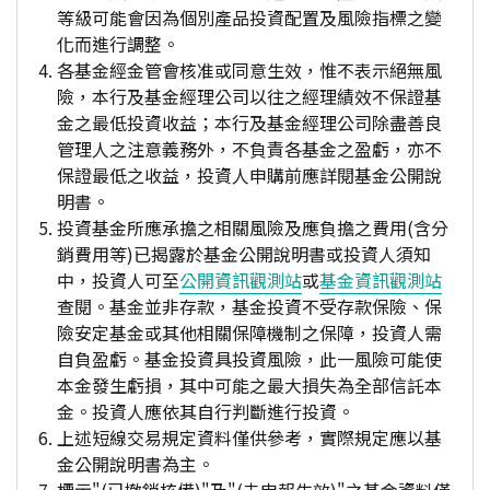
等級可能會因為個別產品投資配置及風險指標之變
化而進行調整。
各基金經金管會核准或同意生效，惟不表示絕無風
險，本行及基金經理公司以往之經理績效不保證基
金之最低投資收益；本行及基金經理公司除盡善良
管理人之注意義務外，不負責各基金之盈虧，亦不
保證最低之收益，投資人申購前應詳閱基金公開說
明書。
投資基金所應承擔之相關風險及應負擔之費用(含分
銷費用等)已揭露於基金公開說明書或投資人須知
中，投資人可至
公開資訊觀測站
或
基金資訊觀測站
查閱。基金並非存款，基金投資不受存款保險、保
險安定基金或其他相關保障機制之保障，投資人需
自負盈虧。基金投資具投資風險，此一風險可能使
本金發生虧損，其中可能之最大損失為全部信託本
金。投資人應依其自行判斷進行投資。
上述短線交易規定資料僅供參考，實際規定應以基
金公開說明書為主。