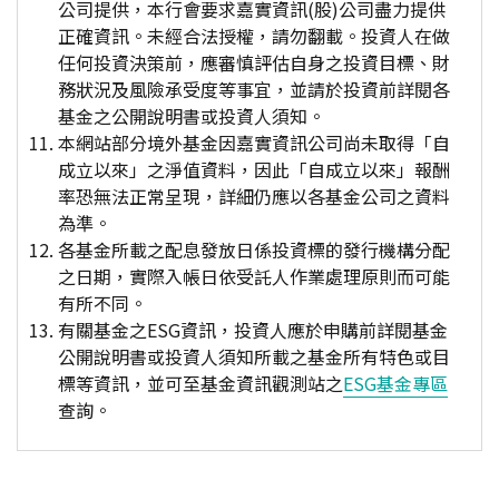
公司提供，本行會要求嘉實資訊(股)公司盡力提供
正確資訊。未經合法授權，請勿翻載。投資人在做
任何投資決策前，應審慎評估自身之投資目標、財
務狀況及風險承受度等事宜，並請於投資前詳閱各
基金之公開說明書或投資人須知。
本網站部分境外基金因嘉實資訊公司尚未取得「自
成立以來」之淨值資料，因此「自成立以來」報酬
率恐無法正常呈現，詳細仍應以各基金公司之資料
為準。
各基金所載之配息發放日係投資標的發行機構分配
之日期，實際入帳日依受託人作業處理原則而可能
有所不同。
有關基金之ESG資訊，投資人應於申購前詳閱基金
公開說明書或投資人須知所載之基金所有特色或目
標等資訊，並可至基金資訊觀測站之
ESG基金專區
查詢。