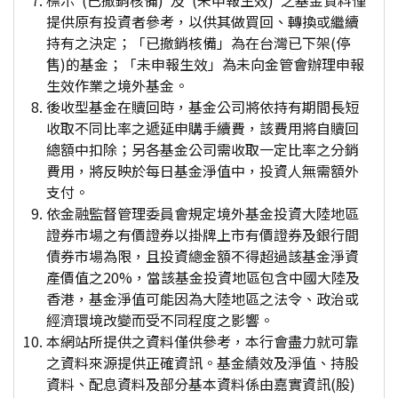
標示"(已撤銷核備)"及"(未申報生效)"之基金資料僅
提供原有投資者參考，以供其做買回、轉換或繼續
持有之決定；「已撤銷核備」為在台灣已下架(停
售)的基金；「未申報生效」為未向金管會辦理申報
生效作業之境外基金。
後收型基金在贖回時，基金公司將依持有期間長短
收取不同比率之遞延申購手續費，該費用將自贖回
總額中扣除；另各基金公司需收取一定比率之分銷
費用，將反映於每日基金淨值中，投資人無需額外
支付。
依金融監督管理委員會規定境外基金投資大陸地區
證券市場之有價證券以掛牌上市有價證券及銀行間
債券市場為限，且投資總金額不得超過該基金淨資
產價值之20%，當該基金投資地區包含中國大陸及
香港，基金淨值可能因為大陸地區之法令、政治或
經濟環境改變而受不同程度之影響。
本網站所提供之資料僅供參考，本行會盡力就可靠
之資料來源提供正確資訊。基金績效及淨值、持股
資料、配息資料及部分基本資料係由嘉實資訊(股)