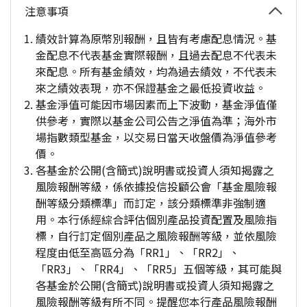
注意事項
績效計算為原幣別報酬，且皆有考慮配息情況。基
金配息不代表基金實際報酬，且過去配息不代表未
來配息。所有基金績效，均為過去績效，不代表未
來之績效表現，亦不保證基金之最低投資收益。
基金淨值可能因市場因素而上下波動，基金淨值僅
供參考，實際以基金公司公告之淨值為準；海外市
場指數類型基金，以交易日當天收盤價為淨值參考
價。
各基金於公開(含簡式)說明書或投資人須知揭露之
風險報酬等級，係依據投信投顧公會「基金風險報
酬等級分類標準」而訂定，該分類標準非強制適
用。本行係經綜合評估個別產品投資配置及風險指
標，自行訂定個別產品之風險報酬等級，並依風險
程度由低至高區分為「RR1」、「RR2」、
「RR3」、「RR4」、「RR5」五個等級，其可能與
各基金於公開(含簡式)說明書或投資人須知揭露之
風險報酬等級有所不同。提醒您本行產品風險報酬