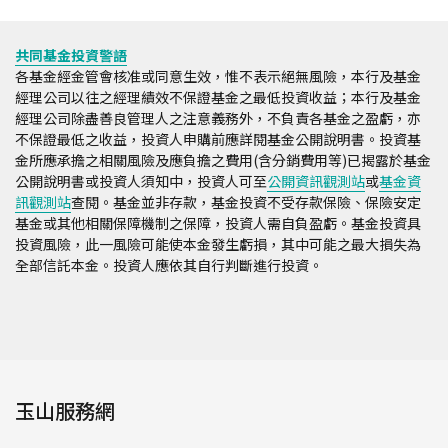
共同基金投資警語
各基金經金管會核准或同意生效，惟不表示絕無風險，本行及基金
經理公司以往之經理績效不保證基金之最低投資收益；本行及基金
經理公司除盡善良管理人之注意義務外，不負責各基金之盈虧，亦
不保證最低之收益，投資人申購前應詳閱基金公開說明書。投資基
金所應承擔之相關風險及應負擔之費用(含分銷費用等)已揭露於基金
公開說明書或投資人須知中，投資人可至
公開資訊觀測站
或
基金資
訊觀測站
查閱。基金並非存款，基金投資不受存款保險、保險安定
基金或其他相關保障機制之保障，投資人需自負盈虧。基金投資具
投資風險，此一風險可能使本金發生虧損，其中可能之最大損失為
全部信託本金。投資人應依其自行判斷進行投資。
玉山服務網