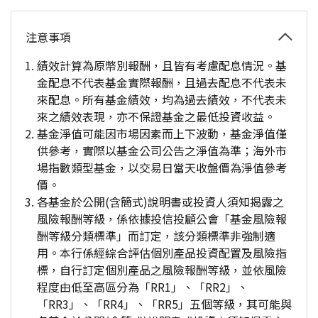
注意事項
績效計算為原幣別報酬，且皆有考慮配息情況。基
金配息不代表基金實際報酬，且過去配息不代表未
來配息。所有基金績效，均為過去績效，不代表未
來之績效表現，亦不保證基金之最低投資收益。
基金淨值可能因市場因素而上下波動，基金淨值僅
供參考，實際以基金公司公告之淨值為準；海外市
場指數類型基金，以交易日當天收盤價為淨值參考
價。
各基金於公開(含簡式)說明書或投資人須知揭露之
風險報酬等級，係依據投信投顧公會「基金風險報
酬等級分類標準」而訂定，該分類標準非強制適
用。本行係經綜合評估個別產品投資配置及風險指
標，自行訂定個別產品之風險報酬等級，並依風險
程度由低至高區分為「RR1」、「RR2」、
「RR3」、「RR4」、「RR5」五個等級，其可能與