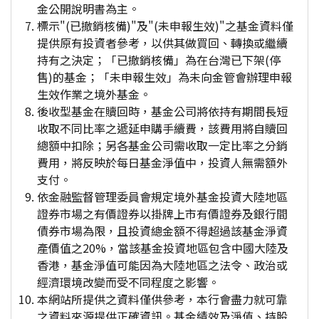
金公開說明書為主。
標示"(已撤銷核備)"及"(未申報生效)"之基金資料僅
提供原有投資者參考，以供其做買回、轉換或繼續
持有之決定；「已撤銷核備」為在台灣已下架(停
售)的基金；「未申報生效」為未向金管會辦理申報
生效作業之境外基金。
後收型基金在贖回時，基金公司將依持有期間長短
收取不同比率之遞延申購手續費，該費用將自贖回
總額中扣除；另各基金公司需收取一定比率之分銷
費用，將反映於每日基金淨值中，投資人無需額外
支付。
依金融監督管理委員會規定境外基金投資大陸地區
證券市場之有價證券以掛牌上市有價證券及銀行間
債券市場為限，且投資總金額不得超過該基金淨資
產價值之20%，當該基金投資地區包含中國大陸及
香港，基金淨值可能因為大陸地區之法令、政治或
經濟環境改變而受不同程度之影響。
本網站所提供之資料僅供參考，本行會盡力就可靠
之資料來源提供正確資訊。基金績效及淨值、持股