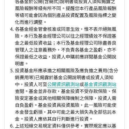
各基金於公開(含簡式)說明書或投資人須知揭露之
風險報酬等級有所不同。提醒您本行產品風險報酬
等級可能會因為個別產品投資配置及風險指標之變
化而進行調整。
各基金經金管會核准或同意生效，惟不表示絕無風
險，本行及基金經理公司以往之經理績效不保證基
金之最低投資收益；本行及基金經理公司除盡善良
管理人之注意義務外，不負責各基金之盈虧，亦不
保證最低之收益，投資人申購前應詳閱基金公開說
明書。
投資基金所應承擔之相關風險及應負擔之費用(含分
銷費用等)已揭露於基金公開說明書或投資人須知
中，投資人可至
公開資訊觀測站
或
基金資訊觀測站
查閱。基金並非存款，基金投資不受存款保險、保
險安定基金或其他相關保障機制之保障，投資人需
自負盈虧。基金投資具投資風險，此一風險可能使
本金發生虧損，其中可能之最大損失為全部信託本
金。投資人應依其自行判斷進行投資。
上述短線交易規定資料僅供參考，實際規定應以基