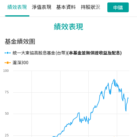
績效表現
淨值表現
基本資料
持股狀況
配息狀況
申購
績效表現
基金績效圖
統一大東協高股息基金(台幣)
(本基金並無保證收益及配息)
滬深300
100
75
50
25