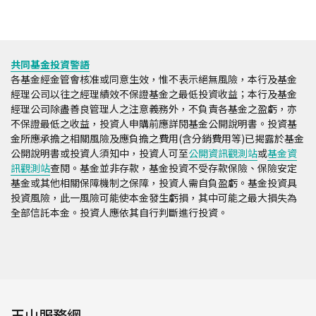
共同基金投資警語
各基金經金管會核准或同意生效，惟不表示絕無風險，本行及基金
經理公司以往之經理績效不保證基金之最低投資收益；本行及基金
經理公司除盡善良管理人之注意義務外，不負責各基金之盈虧，亦
不保證最低之收益，投資人申購前應詳閱基金公開說明書。投資基
金所應承擔之相關風險及應負擔之費用(含分銷費用等)已揭露於基金
公開說明書或投資人須知中，投資人可至
公開資訊觀測站
或
基金資
訊觀測站
查閱。基金並非存款，基金投資不受存款保險、保險安定
基金或其他相關保障機制之保障，投資人需自負盈虧。基金投資具
投資風險，此一風險可能使本金發生虧損，其中可能之最大損失為
全部信託本金。投資人應依其自行判斷進行投資。
玉山服務網