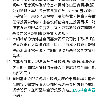
資料、配息資料及部分基本資料係由嘉實資訊(股)
公司提供，本行會要求嘉實資訊(股)公司盡力提供
正確資訊。未經合法授權，請勿翻載。投資人在做
任何投資決策前，應審慎評估自身之投資目標、財
務狀況及風險承受度等事宜，並請於投資前詳閱各
基金之公開說明書或投資人須知。
本網站部分境外基金因嘉實資訊公司尚未取得「自
成立以來」之淨值資料，因此「自成立以來」報酬
率恐無法正常呈現，詳細仍應以各基金公司之資料
為準。
各基金所載之配息發放日係投資標的發行機構分配
之日期，實際入帳日依受託人作業處理原則而可能
有所不同。
有關基金之ESG資訊，投資人應於申購前詳閱基金
公開說明書或投資人須知所載之基金所有特色或目
標等資訊，並可至基金資訊觀測站之
ESG基金專區
查詢。