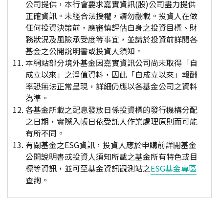
公司提供，本行會要求嘉實資訊(股)公司盡力提供
正確資訊。未經合法授權，請勿翻載。投資人在做
任何投資決策前，應審慎評估自身之投資目標、財
務狀況及風險承受度等事宜，並請於投資前詳閱各
基金之公開說明書或投資人須知。
本網站部分境外基金因嘉實資訊公司尚未取得「自
成立以來」之淨值資料，因此「自成立以來」報酬
率恐無法正常呈現，詳細仍應以各基金公司之資料
為準。
各基金所載之配息發放日係投資標的發行機構分配
之日期，實際入帳日依受託人作業處理原則而可能
有所不同。
有關基金之ESG資訊，投資人應於申購前詳閱基金
公開說明書或投資人須知所載之基金所有特色或目
標等資訊，並可至基金資訊觀測站之
ESG基金專區
查詢。