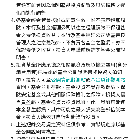
等級可能會因為個別產品投資配置及風險指標之變
化而進行調整。
各基金經金管會核准或同意生效，惟不表示絕無風
險，本行及基金經理公司以往之經理績效不保證基
金之最低投資收益；本行及基金經理公司除盡善良
管理人之注意義務外，不負責各基金之盈虧，亦不
保證最低之收益，投資人申購前應詳閱基金公開說
明書。
投資基金所應承擔之相關風險及應負擔之費用(含分
銷費用等)已揭露於基金公開說明書或投資人須知
中，投資人可至
公開資訊觀測站
或
基金資訊觀測站
查閱。基金並非存款，基金投資不受存款保險、保
險安定基金或其他相關保障機制之保障，投資人需
自負盈虧。基金投資具投資風險，此一風險可能使
本金發生虧損，其中可能之最大損失為全部信託本
金。投資人應依其自行判斷進行投資。
上述短線交易規定資料僅供參考，實際規定應以基
金公開說明書為主。