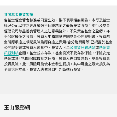
共同基金投資警語
各基金經金管會核准或同意生效，惟不表示絕無風險，本行及基金
經理公司以往之經理績效不保證基金之最低投資收益；本行及基金
經理公司除盡善良管理人之注意義務外，不負責各基金之盈虧，亦
不保證最低之收益，投資人申購前應詳閱基金公開說明書。投資基
金所應承擔之相關風險及應負擔之費用(含分銷費用等)已揭露於基金
公開說明書或投資人須知中，投資人可至
公開資訊觀測站
或
基金資
訊觀測站
查閱。基金並非存款，基金投資不受存款保險、保險安定
基金或其他相關保障機制之保障，投資人需自負盈虧。基金投資具
投資風險，此一風險可能使本金發生虧損，其中可能之最大損失為
全部信託本金。投資人應依其自行判斷進行投資。
玉山服務網