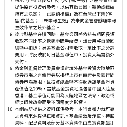
標示"(已撤銷核備)"及"(未申報生效)"之基金資料僅
提供原有投資者參考，以供其做買回、轉換或繼續
持有之決定；「已撤銷核備」為在台灣已下架(停
售)的基金；「未申報生效」為未向金管會辦理申報
生效作業之境外基金。
後收型基金在贖回時，基金公司將依持有期間長短
收取不同比率之遞延申購手續費，該費用將自贖回
總額中扣除；另各基金公司需收取一定比率之分銷
費用，將反映於每日基金淨值中，投資人無需額外
支付。
依金融監督管理委員會規定境外基金投資大陸地區
證券市場之有價證券以掛牌上市有價證券及銀行間
債券市場為限，且投資總金額不得超過該基金淨資
產價值之20%，當該基金投資地區包含中國大陸及
香港，基金淨值可能因為大陸地區之法令、政治或
經濟環境改變而受不同程度之影響。
本網站所提供之資料僅供參考，本行會盡力就可靠
之資料來源提供正確資訊。基金績效及淨值、持股
資料、配息資料及部分基本資料係由嘉實資訊(股)