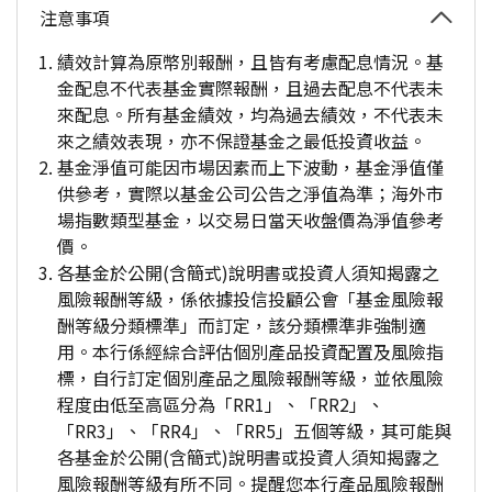
注意事項
績效計算為原幣別報酬，且皆有考慮配息情況。基
金配息不代表基金實際報酬，且過去配息不代表未
來配息。所有基金績效，均為過去績效，不代表未
來之績效表現，亦不保證基金之最低投資收益。
基金淨值可能因市場因素而上下波動，基金淨值僅
供參考，實際以基金公司公告之淨值為準；海外市
場指數類型基金，以交易日當天收盤價為淨值參考
價。
各基金於公開(含簡式)說明書或投資人須知揭露之
風險報酬等級，係依據投信投顧公會「基金風險報
酬等級分類標準」而訂定，該分類標準非強制適
用。本行係經綜合評估個別產品投資配置及風險指
標，自行訂定個別產品之風險報酬等級，並依風險
程度由低至高區分為「RR1」、「RR2」、
「RR3」、「RR4」、「RR5」五個等級，其可能與
各基金於公開(含簡式)說明書或投資人須知揭露之
風險報酬等級有所不同。提醒您本行產品風險報酬