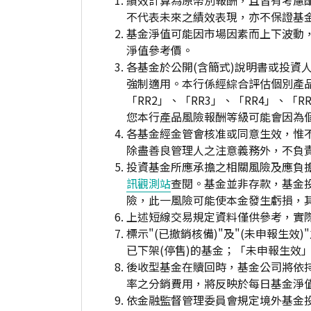
績效計算為原幣別報酬，且皆有考慮
不代表未來之績效表現，亦不保證基
基金淨值可能因市場因素而上下波動
淨值參考價。
各基金於公開(含簡式)說明書或投
強制適用。本行係經綜合評估個別產
「RR2」、「RR3」、「RR4」、
您本行產品風險報酬等級可能會因為
各基金經金管會核准或同意生效，惟
除盡善良管理人之注意義務外，不負
投資基金所應承擔之相關風險及應負擔
訊觀測站
查閱。基金並非存款，基金
險，此一風險可能使本金發生虧損，
上述短線交易規定資料僅供參考，實
標示"(已撤銷核備)"及"(未申報
已下架(停售)的基金；「未申報生效
後收型基金在贖回時，基金公司將依
率之分銷費用，將反映於每日基金淨
依金融監督管理委員會規定境外基金