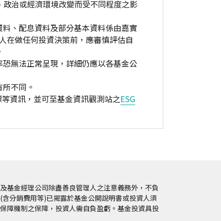
、政治或經濟環境改變而受不同程度之影
資料、配息資料及部分基本資料係由嘉實
資人在做任何投資決策前，應審慎評估自
。
率恐無法正常呈現，詳細仍應以各基金公
有所不同。
標等資訊，並可至基金資訊觀測站之
ESG
及基金經理公司除盡善良管理人之注意義務外，不負
(含分銷費用等)已揭露於基金公開說明書或投資人須
保障機制之保障，投資人需自負盈虧。基金投資具投