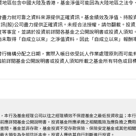
投資地區包含中國大陸及香港，基金淨值可能因為大陸地區之法令
會盡力就可靠之資料來源提供正確資訊。基金績效及淨值、持股
資訊(股)公司盡力提供正確資訊。未經合法授權，請勿翻載。投
度等事宜，並請於投資前詳閱各基金之公開說明書或投資人須知
尚未取得「自成立以來」之淨值資料，因此「自成立以來」報酬
發行機構分配之日期，實際入帳日依受託人作業處理原則而可能
申購前詳閱基金公開說明書或投資人須知所載之基金所有特色或目
，本行及基金經理公司以往之經理績效不保證基金之最低投資收益；本行
前應詳閱基金公開說明書。投資基金所應承擔之相關風險及應負擔之費用
查閱。基金並非存款，基金投資不受存款保險、保險安定基金或其他相關
最大損失為全部信託本金。投資人應依其自行判斷進行投資。