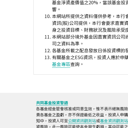
基金淨資產價值之20%，當該基金
響。
本網站所提供之資料僅供參考，本行
資訊(股)公司提供，本行會要求嘉實
身之投資目標、財務狀況及風險承受
本網站部分境外基金因嘉實資訊公司
司之資料為準。
各基金所載之配息發放日係投資標的
有關基金之ESG資訊，投資人應於
基金專區
查詢。
共同基金投資警語
各基金經金管會核准或同意生效，惟不表示絕無風險
責各基金之盈虧，亦不保證最低之收益，投資人申購
知中，投資人可至
公開資訊觀測站
或
基金資訊觀測站
資風險，此一風險可能使本金發生虧損，其中可能之