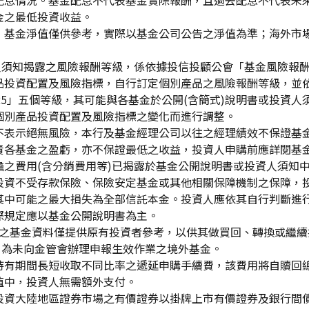
配息情況。基金配息不代表基金實際報酬，且過去配息不代表未
金之最低投資收益。
，基金淨值僅供參考，實際以基金公司公告之淨值為準；海外市
資人須知揭露之風險報酬等級，係依據投信投顧公會「基金風險報
品投資配置及風險指標，自行訂定個別產品之風險報酬等級，並依
「RR5」五個等級，其可能與各基金於公開(含簡式)說明書或投
個別產品投資配置及風險指標之變化而進行調整。
不表示絕無風險，本行及基金經理公司以往之經理績效不保證基
責各基金之盈虧，亦不保證最低之收益，投資人申購前應詳閱基
之費用(含分銷費用等)已揭露於基金公開說明書或投資人須知
投資不受存款保險、保險安定基金或其他相關保障機制之保障，
其中可能之最大損失為全部信託本金。投資人應依其自行判斷進
際規定應以基金公開說明書為主。
生效)"之基金資料僅提供原有投資者參考，以供其做買回、轉換或
」為未向金管會辦理申報生效作業之境外基金。
持有期間長短收取不同比率之遞延申購手續費，該費用將自贖回
值中，投資人無需額外支付。
投資大陸地區證券市場之有價證券以掛牌上市有價證券及銀行間