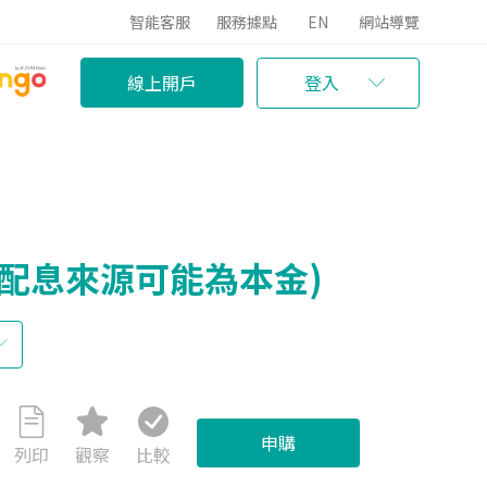
智能客服
服務據點
EN
網站導覽
線上開戶
登入
之配息來源可能為本金)
申購
列印
觀察
比較