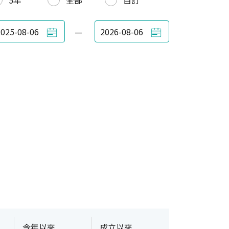
5年
全部
自訂
—
今年以來
成立以來