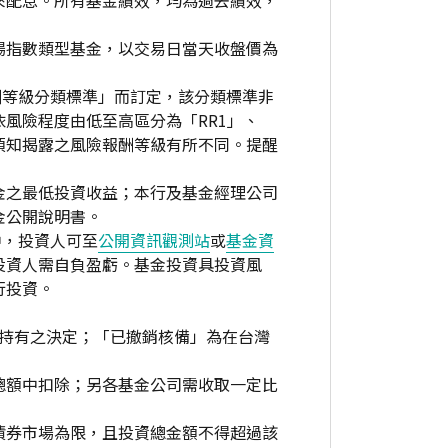
來配息。所有基金績效，均為過去績效，
場指數類型基金，以交易日當天收盤價為
酬等級分類標準」而訂定，該分類標準非
風險程度由低至高區分為「RR1」、
資人須知揭露之風險報酬等級有所不同。提醒
金之最低投資收益；本行及基金經理公司
金公開說明書。
中，投資人可至
公開資訊觀測站
或
基金資
投資人需自負盈虧。基金投資具投資風
行投資。
繼續持有之決定；「已撤銷核備」為在台灣
總額中扣除；另各基金公司需收取一定比
債券市場為限，且投資總金額不得超過該