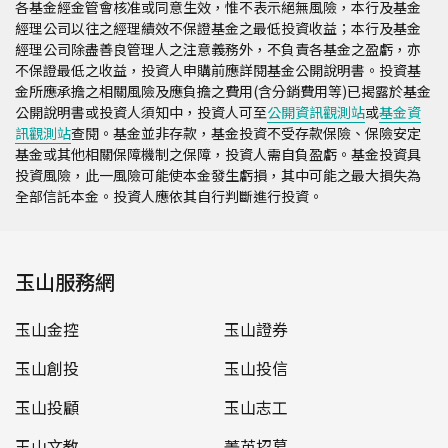
各基金經金管會核准或同意生效，惟不表示絕無風險，本行及基金
經理公司以往之經理績效不保證基金之最低投資收益；本行及基金
經理公司除盡善良管理人之注意義務外，不負責各基金之盈虧，亦
不保證最低之收益，投資人申購前應詳閱基金公開說明書。投資基
金所應承擔之相關風險及應負擔之費用(含分銷費用等)已揭露於基金
公開說明書或投資人須知中，投資人可至
公開資訊觀測站
或
基金資
訊觀測站
查閱。基金並非存款，基金投資不受存款保險、保險安定
基金或其他相關保障機制之保障，投資人需自負盈虧。基金投資具
投資風險，此一風險可能使本金發生虧損，其中可能之最大損失為
全部信託本金。投資人應依其自行判斷進行投資。
玉山服務網
玉山金控
玉山證券
玉山創投
玉山投信
玉山投顧
玉山志工
玉山文教
菁英招募