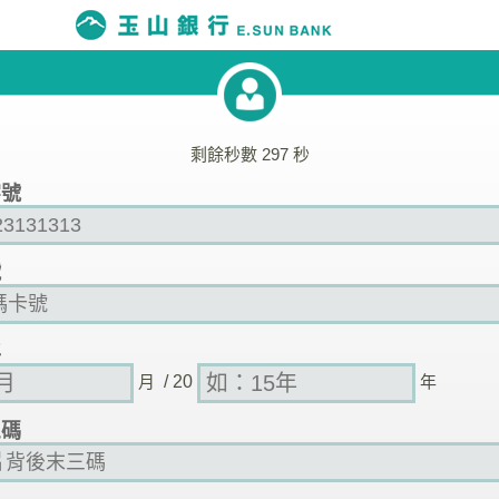
剩餘秒數
297
秒
字號
號
年
月
/ 20
年
三碼