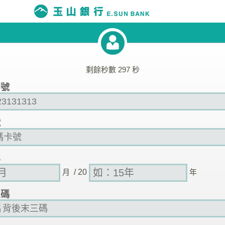
剩餘秒數
297
秒
字號
號
年
月
/ 20
年
三碼