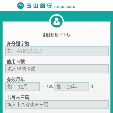
剩餘秒數
297
秒
身分證字號
信用卡號
有效月年
月
/ 20
年
卡片末三碼