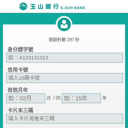
剩餘秒數
297
秒
身分證字號
信用卡號
有效月年
月
/ 20
年
卡片末三碼