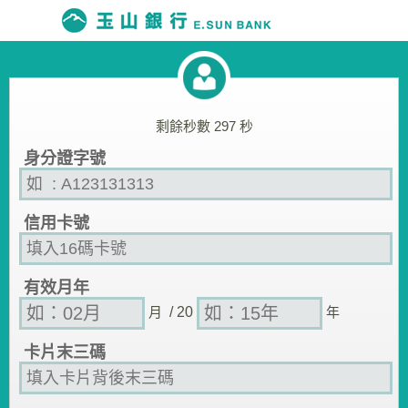
剩餘秒數
297
秒
身分證字號
信用卡號
有效月年
月
/ 20
年
卡片末三碼