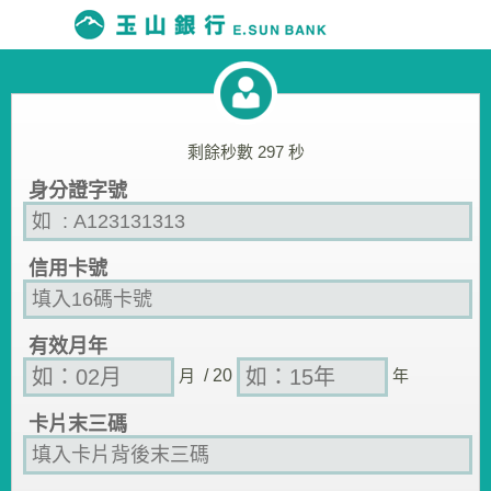
剩餘秒數
297
秒
身分證字號
信用卡號
有效月年
月
/ 20
年
卡片末三碼