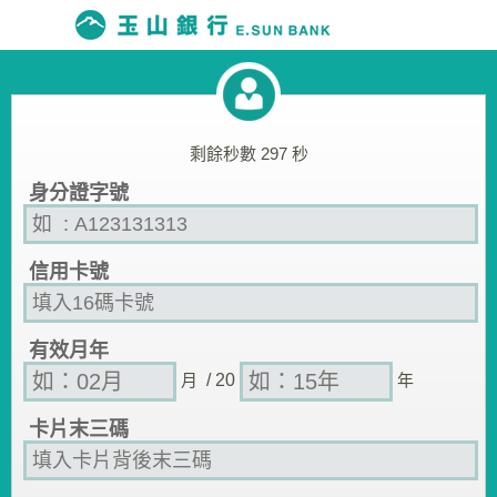
剩餘秒數
297
秒
身分證字號
信用卡號
有效月年
月
/ 20
年
卡片末三碼