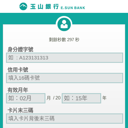
剩餘秒數
297
秒
身分證字號
信用卡號
有效月年
月
/ 20
年
卡片末三碼