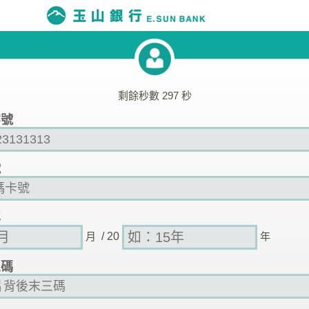
剩餘秒數
297
秒
字號
號
年
月
/ 20
年
三碼