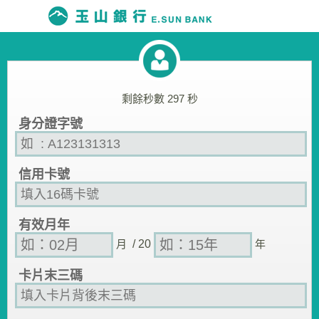
剩餘秒數
297
秒
身分證字號
信用卡號
有效月年
月
/ 20
年
卡片末三碼