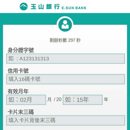
剩餘秒數
297
秒
身分證字號
信用卡號
有效月年
月
/ 20
年
卡片末三碼