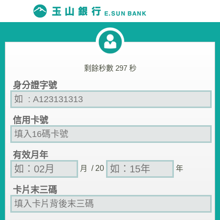
剩餘秒數
297
秒
身分證字號
信用卡號
有效月年
月
/ 20
年
卡片末三碼