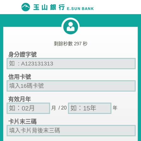
剩餘秒數
297
秒
身分證字號
信用卡號
有效月年
月
/ 20
年
卡片末三碼