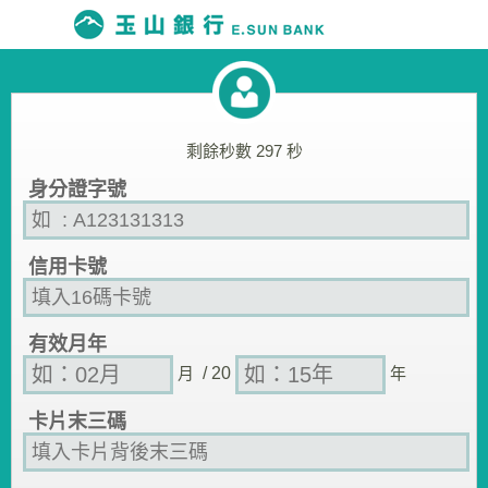
剩餘秒數
297
秒
身分證字號
信用卡號
有效月年
月
/ 20
年
卡片末三碼