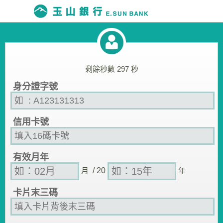
剩餘秒數
297
秒
身分證字號
信用卡號
有效月年
月
/ 20
年
卡片末三碼