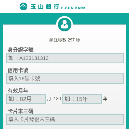
剩餘秒數
297
秒
身分證字號
信用卡號
有效月年
月
/ 20
年
卡片末三碼